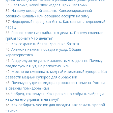
35.
Ласточка, какой звук издает. Крик Ласточки
36.
На зиму овощной шашлык. Консервированный
овощной шашлык или овощное ассорти на зиму
37.
Недозрелый перец, как быть. Как хранить недозрелый
перец
38.
Горчат соленые грибы, что делать. Почему соленые
грибы горчат? Что делать?
39.
Как сохранить батат. Хранение батата
40.
Анемона нежная посадка и уход. Общая
характеристика
41.
Гладиолусы не успели зацвести, что делать. Почему
гладиолусы вянут, не распустившись
42.
Можно ли смешивать медный и железный купорос. Как
развести медный купорос для обработки
43.
Почему внутри помидора прорастают семена. Ростки
в свежем помидоре? (см)
44.
Чабрец, как зимует. Как правильно собрать чабрец и
надо ли его укрывать на зиму?
45.
Как отбирать чеснок для посадки. Как сажать яровой
чеснок