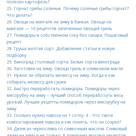
полезен картофель?
25.
Горчат грибы соленые. Почему соленые грибы горчат?
Что делать?
26.
Овощи на мангале на зиму в банках. Овощи на
мангале — 10 рецептов запеченных овощей гриль
27.
Помидоры в собственном соку без сахара. Пошаговый
рецепт:
28.
Груша желтая сорт. Добавление статьи в новую
подборку
29.
Виноград столовый сорта. Белые сорта винограда
30.
Заготовки на зиму. Овощи гриль в оливковом масле
31.
Нужно ли обрезать мелиссу на зиму. Когда и как
собирать мелиссу для сушки
32.
Быстро переработать помидоры. Помидоры через
мясорубку на зиму – лучший способ переработать весь
урожай. Лучшие рецепты помидоров через мясорубку на
зиму
33.
Сколько нужно навоза на 1 сотку. 4 - Что такое
компостирование навоза и как понять, что он созрел?
34.
Джем из чернослива со сливочным маслом. Сливовый
джем на зиму и не только: 8 домашних вкусных рецептов