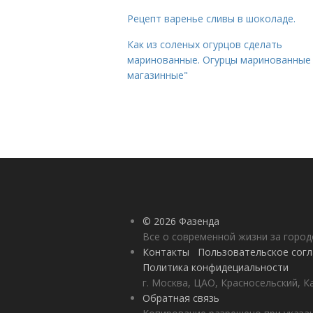
Рецепт варенье сливы в шоколаде.
Как из соленых огурцов сделать
маринованные. Огурцы маринованные 
магазинные"
© 2026 Фазенда
Все о современной жизни за горо
Контакты
Пользовательское сог
Политика конфидециальности
г. Москва, ЦАО, Красносельский, К
Обратная связь