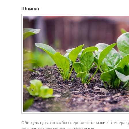
Шпинат
Обе культуры способны переносить низкие температу
от шпината вредоносных насекомых.