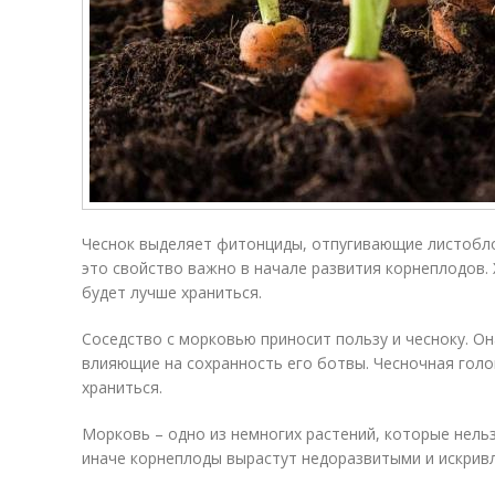
Чеснок выделяет фитонциды, отпугивающие листобло
это свойство важно в начале развития корнеплодов.
будет лучше храниться.
Соседство с морковью приносит пользу и чесноку. О
влияющие на сохранность его ботвы. Чесночная голо
храниться.
Морковь – одно из немногих растений, которые нел
иначе корнеплоды вырастут недоразвитыми и искривле