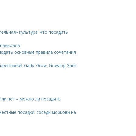
ельная» культура: что посадить
мпаньонов
людать основные правила сочетания
permarket Garlic Grow: Growing Garlic
или нет – можно ли посадить
естные посадки: соседи моркови на