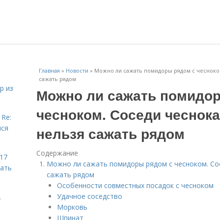
Главная
»
Новости
»
Можно ли сажать помидоры рядом с чесноком
сажать рядом
р из
Можно ли сажать помидо
чесноком. Соседи чеснока
 Re:
йся
нельзя сажать рядом
Содержание
 17
Можно ли сажать помидоры рядом с чесноком. Сос
чать
сажать рядом
Особенности совместных посадок с чесноком
Удачное соседство
.
Морковь
Шпинат