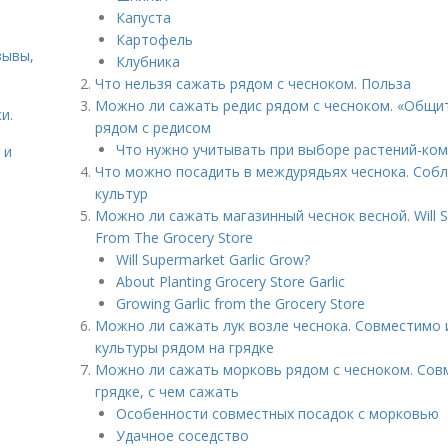
Капуста
Картофель
зывы,
Клубника
Что нельзя сажать рядом с чесноком. Польза
Можно ли сажать редис рядом с чесноком. «Общит
и.
рядом с редисом
Что нужно учитывать при выборе растений-ко
 и
Что можно посадить в междурядьях чеснока. Соб
культур
Можно ли сажать магазинный чеснок весной. Will Su
From The Grocery Store
Will Supermarket Garlic Grow?
About Planting Grocery Store Garlic
Growing Garlic from the Grocery Store
Можно ли сажать лук возле чеснока. Совместимо 
культуры рядом на грядке
Можно ли сажать морковь рядом с чесноком. Совм
грядке, с чем сажать
Особенности совместных посадок с морковью
Удачное соседство