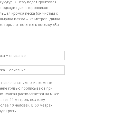
учугур. К нему ведет грунтовая
, подходит для сторонников
льшая кромка песка (он чистый с
ширина пляжа – 25 метров. Длина
 которые относятся к поселку «За
ает излечивать многие кожные
ение грязью прописывают при
ях. Вулкан располагается на мысе
ышает 11 метров, поэтому
олее 10 человек. В 60 метрах
ую грязь.