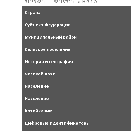
51°35′48″ с. ш. 38°18′52″ в. д.
H G Я O L
Страна
Субъект Федерации
Муниципальный район
Сельское поселение
История и география
Часовой пояс
Население
Население
Катойконим
Цифровые идентификаторы