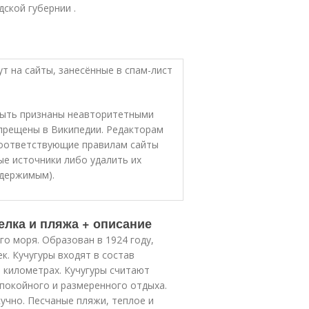
ской губернии .
т на сайты, занесённые в спам-лист
 быть признаны неавторитетными
апрещены в Википедии. Редакторам
 соответствующие правилам сайты
е источники либо удалить их
одержимым).
елка и пляжа + описание
го моря. Образован в 1924 году,
к. Кучугуры входят в состав
 километрах. Кучугуры считают
покойного и размеренного отдыха.
учно. Песчаные пляжи, теплое и