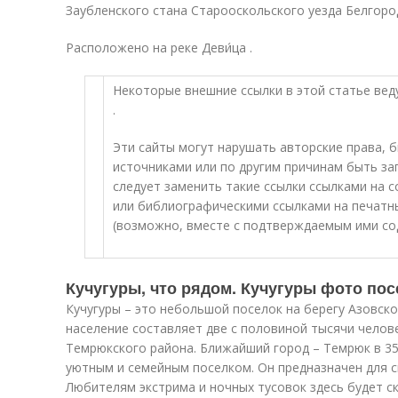
Заубленского стана Старооскольского уезда Белгород
Расположено на реке Деви́ца .
Некоторые внешние ссылки в этой статье веду
.
Эти сайты могут нарушать авторские права,
источниками или по другим причинам быть з
следует заменить такие ссылки ссылками на
или библиографическими ссылками на печатны
(возможно, вместе с подтверждаемым ими с
Кучугуры, что рядом. Кучугуры фото пос
Кучугуры – это небольшой поселок на берегу Азовско
население составляет две с половиной тысячи челове
Темрюкского района. Ближайший город – Темрюк в 35
уютным и семейным поселком. Он предназначен для с
Любителям экстрима и ночных тусовок здесь будет ск