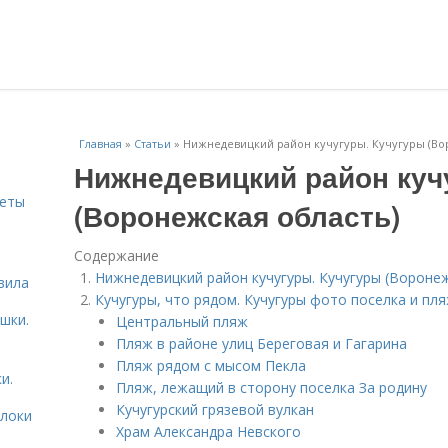
Главная
»
Статьи
»
Нижнедевицкий район кучугуры. Кучугуры (Во
Нижнедевицкий район куч
веты
(Воронежская область)
Содержание
ь
Нижнедевицкий район кучугуры. Кучугуры (Вороне
вила
Кучугуры, что рядом. Кучугуры фото поселка и пл
шки.
Центральный пляж
Пляж в районе улиц Береговая и Гагарина
Пляж рядом с мысом Пекла
и.
Пляж, лежащий в сторону поселка За родину
Кучугурский грязевой вулкан
блоки
Храм Александра Невского