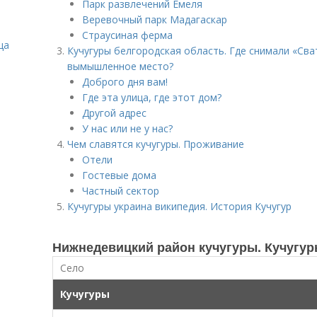
Парк развлечений Емеля
Веревочный парк Мадагаскар
Страусиная ферма
ца
Кучугуры белгородская область. Где снимали «Сва
вымышленное место?
Доброго дня вам!
Где эта улица, где этот дом?
Другой адрес
У нас или не у нас?
Чем славятся кучугуры. Проживание
Отели
Гостевые дома
Частный сектор
Кучугуры украина википедия. История Кучугур
Нижнедевицкий район кучугуры. Кучугур
Село
Кучугуры