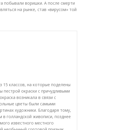
ога побывали воришки. А после смерти
являться на рынке, став «вирусом» той
з 15 классов, на которые поделены
ы пестрой окраски с причудливыми
 окраска возникала в связи с
Больные цветы были самыми
ртинах художники. Благодаря тому,
 в голландской живописи, позднее
амого известного местного
ий необычный сортовой признак,