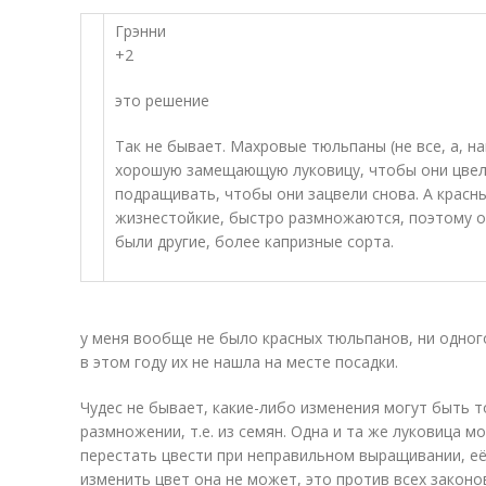
Грэнни
+2
это решение
Так не бывает. Махровые тюльпаны (не все, а, н
хорошую замещающую луковицу, чтобы они цвели
подращивать, чтобы они зацвели снова. А красн
жизнестойкие, быстро размножаются, поэтому о
были другие, более капризные сорта.
у меня вообще не было красных тюльпанов, ни одног
в этом году их не нашла на месте посадки.
Чудес не бывает, какие-либо изменения могут быть 
размножении, т.е. из семян. Одна и та же луковица м
перестать цвести при неправильном выращивании, е
изменить цвет она не может, это против всех законо