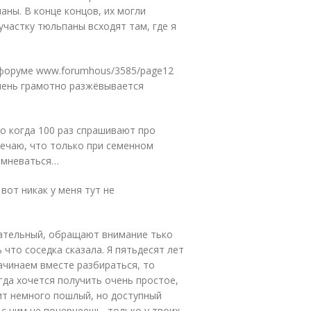
аны. В конце концов, их могли
участку тюльпаны всходят там, где я
м форуме www.forumhous/3585/page12
очень грамотно разжёвывается
но когда 100 раз спрашивают про
ечаю, что только при семенном
сомневаться…
вот никак у меня тут не
дательный, обращают внимание тько
 что соседка сказала. Я пятьдесят лет
ачинаем вместе разбираться, то
сегда хочется получить очень простое,
ит немного пошлый, но доступный
 с ним не почернеешь, только у твоих