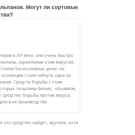
льпанов. Могут ли сортовые
ства?
ерии в ХУ! веке, они очень быстро
юльпаны, заражённые этим вирусом,
 стоили баснословных денег, их
 коллекции стали гибнуть одна за
евание. Средств борьбы с этим
 которых тюльпаны-бизнес, объявили,
т средство борьбы против вируса,
он в их производстве.
кто это средство найдет, вручали, хотя