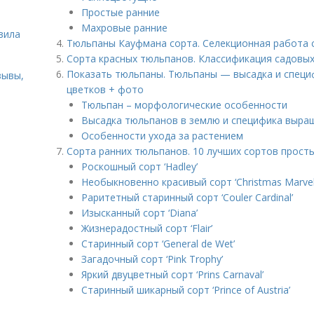
Простые ранние
ь
Махровые ранние
вила
Тюльпаны Кауфмана сорта. Селекционная работа
Сорта красных тюльпанов. Классификация садовых
Показать тюльпаны. Тюльпаны — высадка и специ
зывы,
цветков + фото
Тюльпан – морфологические особенности
Высадка тюльпанов в землю и специфика выра
Особенности ухода за растением
Сорта ранних тюльпанов. 10 лучших сортов прост
Роскошный сорт ‘Hadley’
Необыкновенно красивый сорт ‘Christmas Marvel
Раритетный старинный сорт ‘Couler Cardinal’
Изысканный сорт ‘Diana’
Жизнерадостный сорт ‘Flair’
Старинный сорт ‘General de Wet’
Загадочный сорт ‘Pink Trophy’
Яркий двуцветный сорт ‘Prins Carnaval’
Старинный шикарный сорт ‘Prince of Austria’