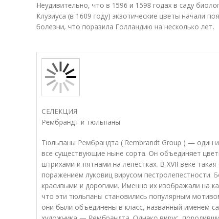
Неудивительно, что в 1596 и 1598 годах в саду биол
Клузиуса (в 1609 году) экзотические цветы начали по
болезни, что поразила Голландию на несколько лет.
СЕЛЕКЦИЯ
Рембрандт и тюльпаны
Тюльпаны Рембрандта ( Rembrandt Group ) — один и
все существующие ныне сорта. Он объединяет цвет
штрихами и пятнами на лепестках. В XVII веке такая
поражением луковиц вирусом пестролепестности. 
красивыми и дорогими. Именно их изображали на ка
что эти тюльпаны становились популярным мотивом
они были объединены в класс, названный именем с
художника — Рембрандта. Однако вирус, породивш