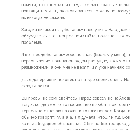
памяти, то вспомнится откуда взялись красные тюльп
притащить мыши для своих запасов. У меня по всему 
их никогда не сажала.
Загадки никакой нет, ботанику надо учить. На одно
обсуждается этот вопрос почитайте, полезно, там 
проблема.
Я вот вроде ботанику хорошо знаю (биохим у меня), 
переопыление тюльпанов рядом растущих, а я им отв
размножении, а они мне не верят--и я уже начинаю 
Да, я доверчивый человек по натуре своей, очень. Но 
складывается…
Вы правы, не сомневайтесь. Народ совсем не наблю
тогда, когда уже то-то произошло и любят повторять
терпеливо отвечаю на один и тот же вопрос. Когда н
обычно говорят: "А-а-а-а, а я думала, что…" и т.д. В
хотя и абсурдное объяснение. Обычно быстро доход
аргумент: если ты вышла замуж за негра, ты же, живя