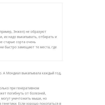
апример, Энжел) не образуют
, их надо выкапывать, отбирать и
ые старые сорта очень
ни быстро замещают те места, где
о. А Мондиал выкапывала каждый год,
только при генеративном
ожет погибнуть от болезней,
ё могут уничтожить мыши, но
в генетики. Если хорошо покопаться в