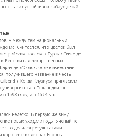
много таких устойчивых заблуждений
тье
ов. А между тем национальный
ждение. Считается, что цветок был
 австрийским послом в Турции Ожье де
в Венский сад лекарственных
арль де л’Эклюз, более известный
ка, получившего название в честь
ulbend ). Когда Клузиуса пригласили
 университета в Голландии, он
 в 1593 году, и в 1594-м в
лась нелегко. В первую же зиму
ение новых уходили годы. Ученый не
ве что делился результатами
 королевских дворах Европы.