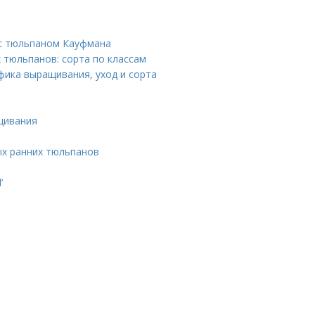
 с тюльпаном Кауфмана
 тюльпанов: сорта по классам
фика выращивания, уход и сорта
щивания
ых ранних тюльпанов
’