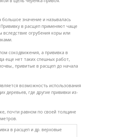
вкой в щель черенка-привоя.
а большое значение и называлась
. Прививку в расщеп применяют чаще
ы вследствие огрубения коры или
вками.
лом сокодвижения, а прививка в
да еще нет таких спешных работ,
очвы., привитые в расщеп до начала
 является возможность использования
х деревьев, где другие прививки из-
ке, почти равном по своей толщине
иметров.