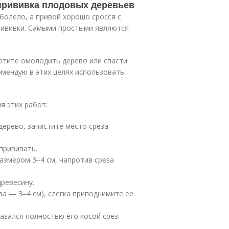
 прививка плодовых деревьев
болело, а привой хорошо сросся с
рививки. Самыми простыми являются
хотите омолодить дерево или спасти
омендую в этих целях использовать
я этих работ:
дерево, зачистите место среза
прививать.
азмером 3‒4 см, напротив среза
ревесину.
за — 3‒4 см), слегка приподнимите ее
азался полностью его косой срез.