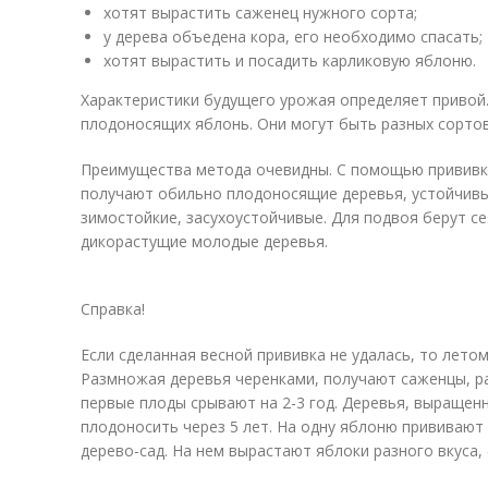
хотят вырастить саженец нужного сорта;
у дерева объедена кора, его необходимо спасать;
хотят вырастить и посадить карликовую яблоню.
Характеристики будущего урожая определяет привой.
плодоносящих яблонь. Они могут быть разных сортов
Преимущества метода очевидны. С помощью прививки
получают обильно плодоносящие деревья, устойчивы
зимостойкие, засухоустойчивые. Для подвоя берут с
дикорастущие молодые деревья.
Справка!
Если сделанная весной прививка не удалась, то лето
Размножая деревья черенками, получают саженцы, р
первые плоды срывают на 2-3 год. Деревья, выращен
плодоносить через 5 лет. На одну яблоню прививают
дерево-сад. На нем вырастают яблоки разного вкуса,