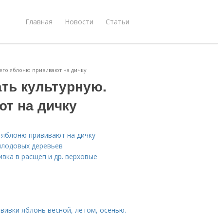
Главная
Новости
Статьи
чего яблоню прививают на дичку
ать культурную.
ют на дичку
о яблоню прививают на дичку
 плодовых деревьев
ивка в расщеп и др. верховые
вивки яблонь весной, летом, осенью.