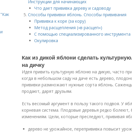
Инструкции для начинающих
Что дает прививка дереву и садоводу
"Как
Способы прививки яблонь. Способы прививания
Прививка к коре (за кору)
Метод расщепления («в расщеп»)
ии
С помощью специализированного инструмента 
Окулировка
Как из дикой яблони сделать культурну
на дичку
Идея привить культурную яблоню на дикую, часто пр
когда в небольшом саду на даче есть дерево, плодо
прививки размножают нужные сорта яблонь. Саженцы
продают, дарят друзьям.
Есть весомый аргумент в пользу такого подвоя. У ябл
корневая система. Плодовые деревья редко болеют,
изменениям. Цели, которые преследуют, прививая ябл
дерево не урожайное, перепрививка повысит урож