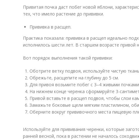
Привитая почка даст побег новой яблони, характери
тех, что имело растение до прививки.
Прививка в расщеп.
Практика показала: прививка в расщеп идеально под
исполнилось шести лет. В старшем возрасте привой 
Вот порядок выполнения такой прививки:
Оботрите ветку подвоя, используйте чистую ткань
Обрежьте, расщепите на глубину до 5 см.
Для привоя возьмите побег с 3‒4 живыми почками
На нижнем конце черенка сформируйте 3-сантимет
Привой вставьте в расщеп подвоя, чтобы слои ка
Замажьте боковые щели мягким пластилином, оби
Оберните вокруг прививочного места пищевую пле
Используйте для прививания черенки, которые загото
ранней весной, пока в растении не началось сокодви