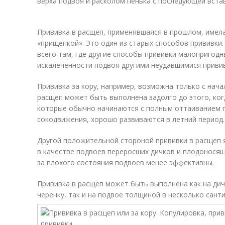
верха подвоя и расколом пенька с последующей вста
Прививка в расщеп, применявшаяся в прошлом, имел
«прищепкой». Это один из старых способов прививки
всего там, где другие способы прививки малопригодн
искалеченности подвоя другими неудавшимися приви
Прививка за кору, например, возможна только с нача
расщеп может быть выполнена задолго до этого, ког
которые обычно начинаются с полным оттаиванием п
сокодвижения, хорошо развиваются в летний период.
Другой положительной стороной прививки в расщеп
в качестве подвоев переросших дичков и плодоносящи
за плохого состояния подвоев менее эффективны.
Прививка в расщеп может быть выполнена как на дич
черенку, так и на подвое толщиной в несколько сант