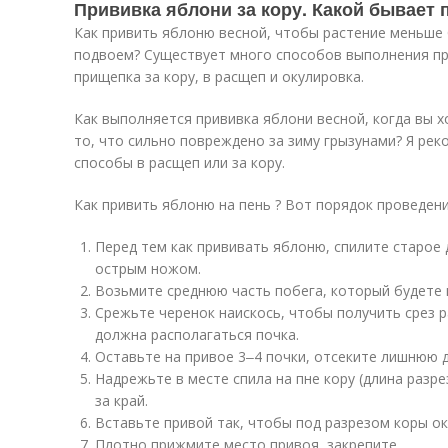
Прививка яблони за кору. Какой бывает
Как привить яблоню весной, чтобы растение меньше 
подвоем? Существует много способов выполнения п
прищепка за кору, в расщеп и окулировка.
Как выполняется прививка яблони весной, когда вы 
то, что сильно повреждено за зиму грызунами? Я рек
способы в расщеп или за кору.
Как привить яблоню на пень ? Вот порядок проведени
Перед тем как прививать яблоню, спилите старое 
острым ножом.
Возьмите среднюю часть побега, который будете 
Срежьте черенок наискось, чтобы получить срез р
должна располагаться почка.
Оставьте на привое 3‒4 почки, отсеките лишнюю д
Надрежьте в месте спила на пне кору (длина разре
за край.
Вставьте привой так, чтобы под разрезом коры ок
Плотно прижмите место привоя, закрепите.