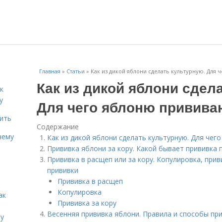
Главная
»
Статьи
»
Как из дикой яблони сделать культурную. Для 
Как из дикой яблони сдел
к
у
Для чего яблоню привива
дить
Содержание
чему
Как из дикой яблони сделать культурную. Для чег
Прививка яблони за кору. Какой бывает прививка
Прививка в расщеп или за кору. Копулировка, прив
прививки
Прививка в расщеп
Копулировка
ак
Прививка за кору
Весенняя прививка яблони. Правила и способы при
ту