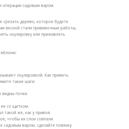
и операции садовым варом.
е срезать дерево, которое будете
ми весной стали прививочные работы,
нять окулировку или приживлять
 яблоню:
азывают окулировкой. Как привить
мите такие шаги:
о видны почки.
 ее со щитком.
л такой же, как у привоя.
ое, чтобы их слои совпали.
е садовым варом, сделайте повязку.