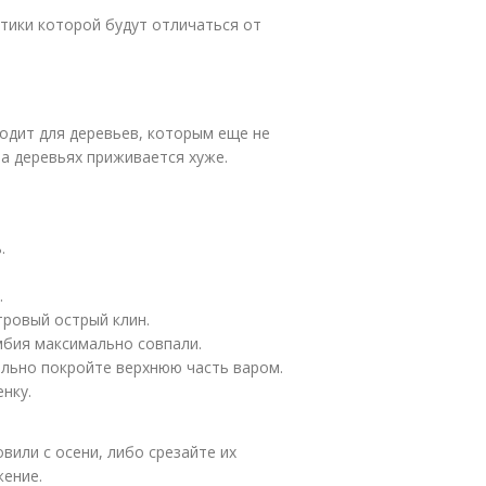
стики которой будут отличаться от
ходит для деревьев, которым еще не
на деревьях приживается хуже.
.
.
ровый острый клин.
мбия максимально совпали.
льно покройте верхнюю часть варом.
нку.
вили с осени, либо срезайте их
жение.