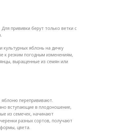
 Для прививки берут только ветки с
.
 культурных яблонь на дичку
е к резким погодным изменениям,
еянцы, выращенные из семян или
м яблоню перепрививают.
ано вступающие в плодоношение,
ные из семечек, начинают
 черенки разных сортов, получают
 формы, цвета.