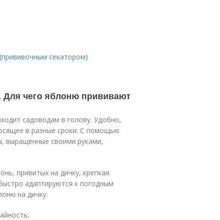
(прививочным секатором)
ю. Для чего яблоню прививают
иходит садоводам в голову. Удобно,
носящее в разные сроки. С помощью
, выращенные своими руками,
онь, привитых на дичку, крепкая
 быстро адаптируются к погодным
оню на дичку:
айность;