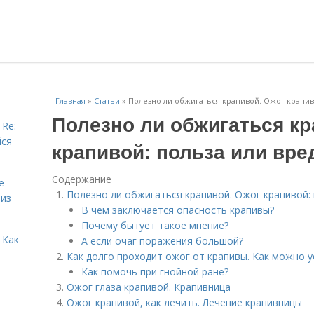
Главная
»
Статьи
»
Полезно ли обжигаться крапивой. Ожог крапив
Полезно ли обжигаться кр
 Re:
йся
крапивой: польза или вре
Содержание
е
Полезно ли обжигаться крапивой. Ожог крапивой: 
 из
В чем заключается опасность крапивы?
Почему бытует такое мнение?
 Как
А если очаг поражения большой?
Как долго проходит ожог от крапивы. Как можно 
Как помочь при гнойной ране?
Ожог глаза крапивой. Крапивница
Ожог крапивой, как лечить. Лечение крапивницы