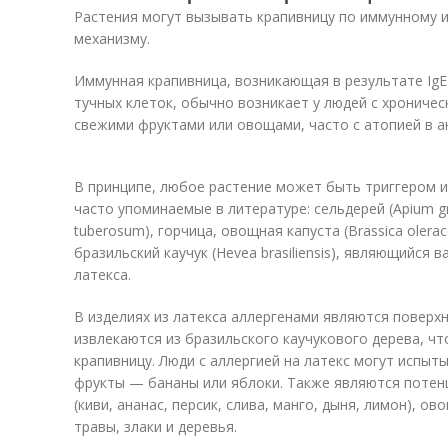
Растения могут вызывать крапивницу по иммунному и
механизму.
Иммунная крапивница, возникающая в результате Ig
тучных клеток, обычно возникает у людей с хрониче
свежими фруктами или овощами, часто с атопией в а
В принципе, любое растение может быть триггером
часто упоминаемые в литературе: сельдерей (Apium g
tuberosum), горчица, овощная капуста (Brassica olerac
бразильский каучук (Hevea brasiliensis), являющийся
латекса.
В изделиях из латекса аллергенами являются поверх
извлекаются из бразильского каучукового дерева, ч
крапивницу. Люди с аллергией на латекс могут испыт
фрукты — бананы или яблоки. Также являются потен
(киви, ананас, персик, слива, манго, дыня, лимон), ов
травы, злаки и деревья.