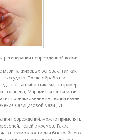
и регенерации поврежденной кожи:
 мази на жировых основах, так как
от экссудата. После обработки
редства с антибиотиками, например,
рептолавена, Марамистиновой мази.
атит проникновение инфекции извне
нение Салициловой мази , Д-
.
ывания повреждений, можно применять
розолей, гелей и кремов. Такие
здают возможности для быстрейшего
поверхности с опасными агентами –