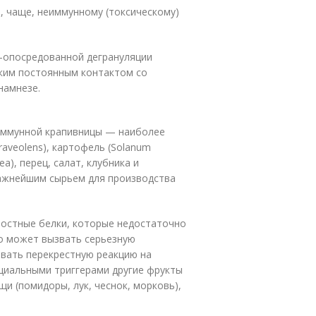
, чаще, неиммунному (токсическому)
E-опосредованной дегрануляции
ским постоянным контактом со
намнезе.
 иммунной крапивницы — наиболее
raveolens), картофель (Solanum
ea), перец, салат, клубника и
 важнейшим сырьем для производства
ностные белки, которые недостаточно
то может вызвать серьезную
ывать перекрестную реакцию на
циальными триггерами другие фрукты
ощи (помидоры, лук, чеснок, морковь),