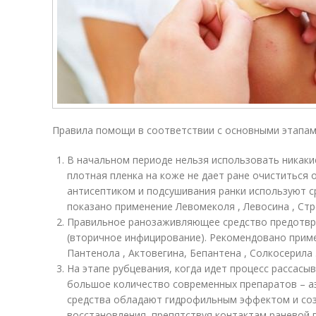
Правила помощи в соответствии с основными этапам
В начальном периоде нельзя использовать никакие
плотная пленка на коже не дает ране очиститься 
антисептиком и подсушивания ранки используют с
показано применение Левомеколя , Левосина , Ст
Правильное ранозаживляющее средство предотвр
(вторичное инфицирование). Рекомендовано приме
Пантенола , Актовегина, Бепантена , Солкосерила 
На этапе рубцевания, когда идет процесс рассас
большое количество современных препаратов – аэ
средства обладают гидрофильным эффектом и со
восстановления, препятствуя контактам раневой 