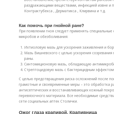
раздражающими веществами, инфекцией извне и п
Контрактубекса , Дерматикса , Клирвина и т.д.
Как помочь при гнойной ране?
При появлении гноя следует применять специальные 
микробов и обезболивания:
Ихтиоловую мазь для ускорения заживления и бор
Мазь Вишневского с целью ускорения созревания г
раны.
Синтомиционовую мазь, обладающую антимикроб
Стрептоцидовую мазь с бактерицидным эффектом и
С целью предотвращения риска осложнений после по
грамотные и своевременные меры – это обработка р
антисептических и восстанавливающих кожный покро
перевязочного материала. Все необходимые средств
сети социальных аптек Столички.
Ожог глаза крапивой. Крапивница