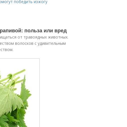
помогут победить изжогу
рапивой: польза или вред
щищаться от травоядных животных.
еством волосков с удивительным
еством.