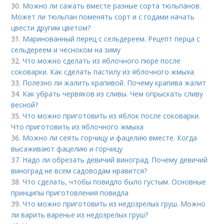
30.
Можно ли сажать вместе разные сорта тюльпанов.
Может ли тюльпан поменять сорт и с годами начать
цвести другим цветом?
31.
Маринованный перец с сельдереем. Рецепт перца с
сельдереем и чесноком на зиму
32.
Что можно сделать из яблочного пюре после
соковарки. Как сделать пастилу из яблочного жмыха
33.
Полезно ли жалить крапивой. Почему крапива жалит
34.
Как убрать червяков из сливы. Чем опрыскать сливу
весной?
35.
Что можно приготовить из яблок после соковарки.
Что приготовить из яблочного жмыха
36.
Можно ли сеять горчицу и фацелию вместе. Когда
высаживают фацелию и горчицу
37.
Надо ли обрезать девичий виноград. Почему девичий
виноград не всем садоводам нравится?
38.
Что сделать, чтобы повидло было густым. Основные
принципы приготовления повидла
39.
Что можно приготовить из недозрелых груш. Можно
ли варить варенье из недозрелых груш?