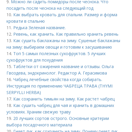
9.
Можно ли садить помидоры после чеснока. Что
посадить после чеснока на следующий год
10.
Как выбрать кровать для спальни. Размер и форма
кровати в спальню
11.
Редька Зеленая название.
12.
Ревень, как хранить. Как правильно хранить ревень
13.
Как сушить баклажаны на зиму. Сушеные баклажаны
на зиму: выбираем овощи и готовим к засушиванию
14.
Топ 5 самых полезных сухофруктов. 5 лучших
сухофруктов для похудения
15.
Таблетки от ожирения название и отзывы. Ольга
Гвоздева, эндокринолог. Редактор А. Герасимова
16.
Чабрец лечебные свойства когда собирать.
Инструкция по применению ЧАБРЕЦА ТРАВА (THYMI
SERPYLLI HERBA)
17.
Как сохранить тимьян на зиму. Как растет чабрец
18.
Как сушить чабрец для чая и хранить в домашних
условиях. Храним свежую траву
19.
20 лучших сортов острого. Основные критерии
выбора посадочного материала
20.
Гниет лук, как сохранить на зиму. Почему гниет лук