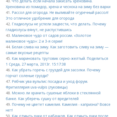
40.
Что делать если начала закисать хреновина.
Хреновина из помидор, хрена и чеснока на зиму без варки
41.
Рассол для огорода. Не выливайте огуречный рассол!
Это отличное удобрение для огорода
42.
Гладиолусы не успели зацвести, что делать. Почему
гладиолусы вянут, не распустившись
43.
Малиновое чудо от садов россии. «Золотое
малиновое чудо»: 2 и 3-я серии!
44.
Белая слива на зиму. Как заготовить сливу на зиму —
самые вкусные рецепты
45.
Как мариновать трутовик серно-желтый. Поделиться
1 Среда, 27 марта, 2013г. 15:17:38
46.
Как убрать горечь с груздей для засолки. Почему
горчат соленые грузди?
47.
Рябчик ува вульпис посадка и уход форум.
Фритиллярия uva-vulpis (луковицы)
48.
Можно ли хранить сушеные яблоки в стеклянной
банке. Как уберечь сушку от вредителей
49.
Почему не цветет камелия. Камелия - капризна? Вовсе
нет!
50.
Как отмыть руки от кабачков. Как отмыть руки после