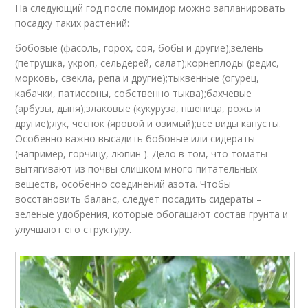
На следующий год после помидор можно запланировать
посадку таких растений:
бобовые (фасоль, горох, соя, бобы и другие);зелень
(петрушка, укроп, сельдерей, салат);корнеплоды (редис,
морковь, свекла, репа и другие);тыквенные (огурец,
кабачки, патиссоны, собственно тыква);бахчевые
(арбузы, дыня);злаковые (кукуруза, пшеница, рожь и
другие);лук, чеснок (яровой и озимый);все виды капусты.
Особенно важно высадить бобовые или сидераты
(например, горчицу, люпин ). Дело в том, что томаты
вытягивают из почвы слишком много питательных
веществ, особенно соединений азота. Чтобы
восстановить баланс, следует посадить сидераты –
зеленые удобрения, которые обогащают состав грунта и
улучшают его структуру.