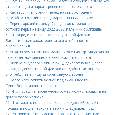
2.
Огурцы без варки на зиму. Салат из огурцов на зиму без
стерилизации и варки – рецепт пошагово с фото
3.
Как засолить горький перец на зиму холодным
способом. Горький перец, маринованный на зиму
4.
Перец горький на зиму. 7 рецептов маринованного
острого перца на зиму 2022-2023: пальчики оближешь
5.
Как определить спелость стручковой фасоли.
Биологические характеристики и особенности
выращивания
6.
Уход за ремонтантной малиной осенью. Время ухода за
ремонтантной малиной в зависимости от сорта
7.
Можно ли употреблять в пищу декоративную фасоль
8.
Плоды декоративной фасоли съедобны. Можно ли
употреблять в пищу декоративную фасоль?
9.
После чего сажать чеснок под зиму и весной.
Севооборот ярового чеснока
10.
Что посадить после чеснока. Что можно посадить на
грядку после чеснока
11.
Что сажать после чеснока на следующий год.. Что
посадить после чеснока в этом и следующем году
12.
Разновидности римских штор. Что такое римские