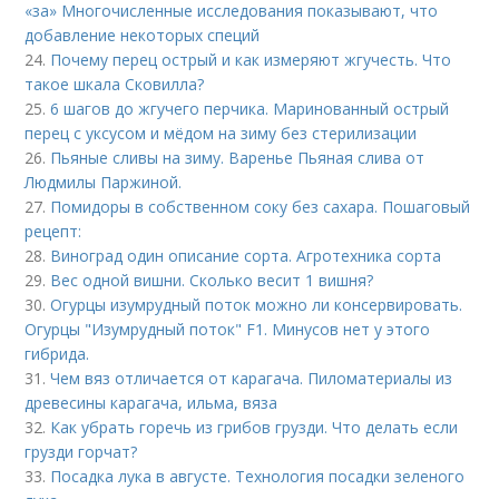
«за» Многочисленные исследования показывают, что
добавление некоторых специй
24.
Почему перец острый и как измеряют жгучесть. Что
такое шкала Сковилла?
25.
6 шагов до жгучего перчика. Маринованный острый
перец с уксусом и мёдом на зиму без стерилизации
26.
Пьяные сливы на зиму. Варенье Пьяная слива от
Людмилы Паржиной.
27.
Помидоры в собственном соку без сахара. Пошаговый
рецепт:
28.
Виноград один описание сорта. Агротехника сорта
29.
Вес одной вишни. Сколько весит 1 вишня?
30.
Огурцы изумрудный поток можно ли консервировать.
Огурцы "Изумрудный поток" F1. Минусов нет у этого
гибрида.
31.
Чем вяз отличается от карагача. Пиломатериалы из
древесины карагача, ильма, вяза
32.
Как убрать горечь из грибов грузди. Что делать если
грузди горчат?
33.
Посадка лука в августе. Технология посадки зеленого