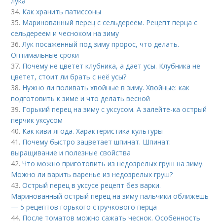
лука
34.
Как хранить патиссоны
35.
Маринованный перец с сельдереем. Рецепт перца с
сельдереем и чесноком на зиму
36.
Лук посаженный под зиму пророс, что делать.
Оптимальные сроки
37.
Почему не цветет клубника, а дает усы. Клубника не
цветет, стоит ли брать с неё усы?
38.
Нужно ли поливать хвойные в зиму. Хвойные: как
подготовить к зиме и что делать весной
39.
Горький перец на зиму с уксусом. А залейте-ка острый
перчик уксусом
40.
Как киви ягода. Характеристика культуры
41.
Почему быстро зацветает шпинат. Шпинат:
выращивание и полезные свойства
42.
Что можно приготовить из недозрелых груш на зиму.
Можно ли варить варенье из недозрелых груш?
43.
Острый перец в уксусе рецепт без варки.
Маринованный острый перец на зиму пальчики оближешь
— 5 рецептов горького стручкового перца
44.
После томатов можно сажать чеснок. Особенность