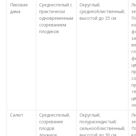
Пиковая
Среднеспелый с
Округлый;
Л
дама
практически
среднеоблиственный;
з
одновременным
высотой до 25 см
П
созреванием
к
плодиков
ф
з
в
гл
ф
цв
п
с
п
т
ц
ок
Салют
Среднеспелый,
Округлый;
Л
созревание
полураскидистый;
з
плодов
сильнооблиственный;
П
дружное
высотой до 30 см
к