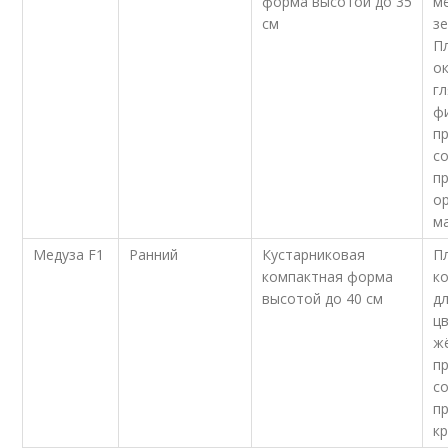
форма высотой до 35
м
см
з
П
о
г
ф
п
с
п
о
ма
Медуза F1
Ранний
Кустарниковая
П
компактная форма
к
высотой до 40 см
дл
ц
ж
п
с
п
к