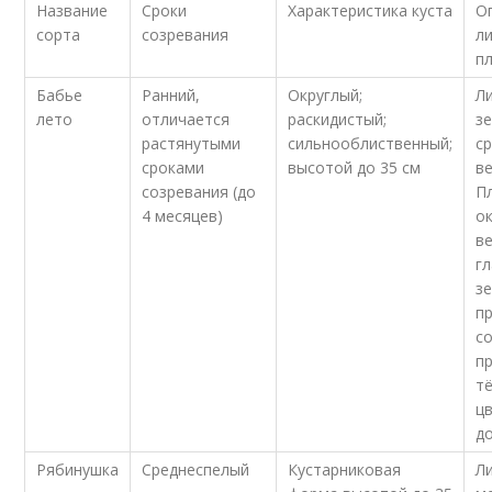
Название
Сроки
Характеристика куста
О
сорта
созревания
л
п
Бабье
Ранний,
Округлый;
Л
лето
отличается
раскидистый;
з
растянутыми
сильнооблиственный;
с
сроками
высотой до 35 см
в
созревания (до
П
4 месяцев)
о
в
гл
з
п
с
п
т
ц
до
Рябинушка
Среднеспелый
Кустарниковая
Л