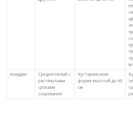
в
з
ц
з
п
с
п
с
о
ма
Аладдин
Среднеспелый с
Кустарниковая
К
растянутыми
форма высотой до 60
з
сроками
см
с
созревания
р