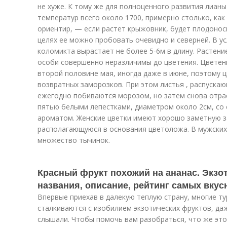
не хуже. К тому же для полноценного развития лиан
температур всего около 1700, примерно столько, как
ориентир, — если растет крыжовник, будет плодонос
целях ее можно пробовать очевидно и северней. В у
коломикта вырастает не более 5-6м в длину. Растени
особи совершенно неразличимы до цветения. Цветен
второй половине мая, иногда даже в июне, поэтому 
возвратных заморозков. При этом листья , распуска
ежегодно побиваются морозом, но затем снова отрас
пятью белыми лепестками, диаметром около 2см, со
ароматом. Женские цветки имеют хорошо заметную з
располагающуюся в основания цветоложа. В мужских 
множество тычинок.
Красный фрукт похожий на ананас. Экзо
названия, описание, рейтинг самых вку
Впервые приехав в далекую теплую страну, многие т
сталкиваются с изобилием экзотических фруктов, да
слышали. Чтобы помочь вам разобраться, что же это