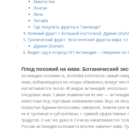
Мангостин
Лонган
Личи
Питайя
Где покупать фрукты в Таиланде?
Зеленый фрукт с большой косточкой. Дуриан (Duri
Тропический фрукт. Экзотические фрукты мира: от
Дуриан (Durian)
Видео сад и огород-107 Актинидия -- северная сес
Плод похожий на киви. Ботанический экс
Актинидия коломикта, (Actinidia kolomicta) самый се
лиан, взбирающихся на опоры обвиваясь вокруг них п
насчитывается около 40 видов актинидий, несколько 
плодовых лиан. Самая знаменитая из них — актинидия к
известная под торговым названием киви. Вкус ее вес
покрытых бурыми волосками, наверное, знаком уже 
ее в тропиках и субтропиках, с суммой эффективных 
градусов. У нас же даже в Сочи их накапливается тол
России актинидия коломикта вполне заменит киви. Пу