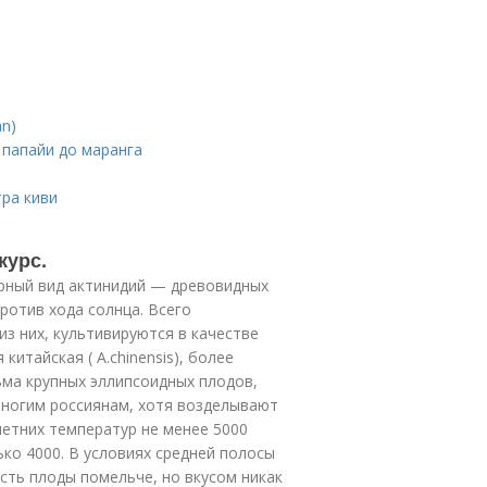
an)
 папайи до маранга
тра киви
курс.
верный вид актинидий — древовидных
ротив хода солнца. Всего
из них, культивируются в качестве
итайская ( А.chinensis), более
ьма крупных эллипсоидных плодов,
многим россиянам, хотя возделывают
летних температур не менее 5000
ько 4000. В условиях средней полосы
сть плоды помельче, но вкусом никак