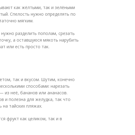
бывают как жёлтыми, так и зелёными
лтый. Спелость нужно определять по
таточно мягким.
т нужно разделить пополам, срезать
сточку, а оставшуюся мякоть нарубить
ат или есть просто так.
етом, так и вкусом. Шутим, конечно
несколькими способами: нарезать
 — из неё, бананов или ананасов.
в и полезна для желудка, так что
 на тайских пляжах.
ся фрукт как целиком, так и в