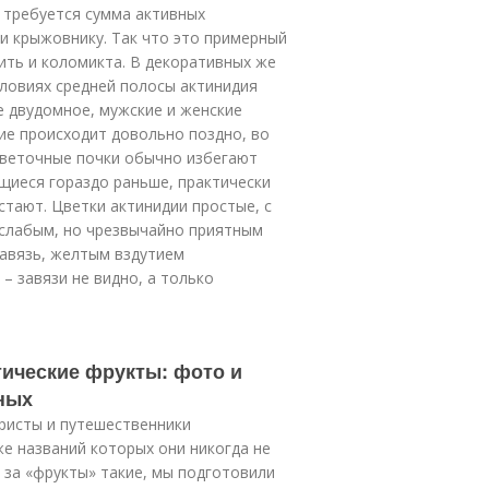
ы требуется сумма активных
 и крыжовнику. Так что это примерный
ить и коломикта. В декоративных же
словиях средней полосы актинидия
е двудомное, мужские и женские
ие происходит довольно поздно, во
цветочные почки обычно избегают
ющиеся гораздо раньше, практически
тают. Цветки актинидии простые, с
 слабым, но чрезвычайно приятным
авязь, желтым вздутием
– завязи не видно, а только
тические фрукты: фото и
сных
уристы и путешественники
же названий которых они никогда не
 за «фрукты» такие, мы подготовили