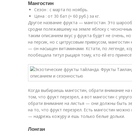
Мангостин
Сезон : с марта по ноябрь.
Цена : от 30 бат (≈ 60 руб.) за кг.
Другое название фрукта — мангостан. Это шароо
сродни полежавшему на земле яблоку с чесночным
таким описанием вкус у фрукта будет не очень, но
на персик, но с цитрусовым привкусом, мангостин
— он насыщен витаминами. Кстати, по легенде, ко
пообещала титул рыцаря тому, кто ей его принесё
Когда выбираешь мангостин, обрати внимание на 
том, что фрукт перезрел, а вот мангостин с упру
обрати внимание на листья — они должны быть з
на то, что фрукт перезрел. Есть мангостин можно 
— надрежь кожуру и ешь только белые дольки.
Лонган