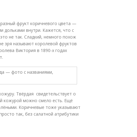
бразный фрукт коричневого цвета —
и дольками внутри. Кажется, что с
 это не так. Сладкий, немного похож
 не зря называют королевой фруктов
ролева Виктория в 1890-х годах
т.
кожуру. Твёрдая свидетельствует о
гой кожурой можно смело есть. Ещё
елёными. Коричневые тоже указывают
просто так, без салатной атрибутики