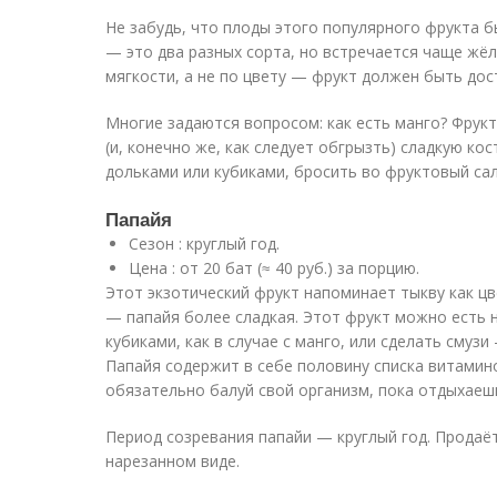
Не забудь, что плоды этого популярного фрукта 
— это два разных сорта, но встречается чаще жё
мягкости, а не по цвету — фрукт должен быть дос
Многие задаются вопросом: как есть манго? Фрук
(и, конечно же, как следует обгрызть) сладкую ко
дольками или кубиками, бросить во фруктовый сал
Папайя
Сезон : круглый год.
Цена : от 20 бат (≈ 40 руб.) за порцию.
Этот экзотический фрукт напоминает тыкву как цв
— папайя более сладкая. Этот фрукт можно есть 
кубиками, как в случае с манго, или сделать смузи
Папайя содержит в себе половину списка витамино
обязательно балуй свой организм, пока отдыхаешь
Период созревания папайи — круглый год. Продаёт
нарезанном виде.