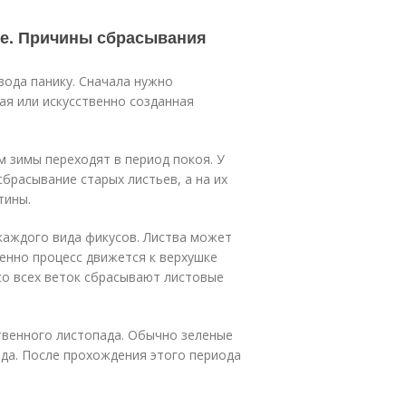
ые. Причины сбрасывания
вода панику. Сначала нужно
ая или искусственно созданная
 зимы переходят в период покоя. У
брасывание старых листьев, а на их
тины.
каждого вида фикусов. Листва может
пенно процесс движется к верхушке
со всех веток сбрасывают листовые
твенного листопада. Обычно зеленые
да. После прохождения этого периода