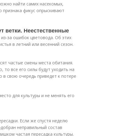
можно найти самих насекомых,
о признака фикус опрыскивают
т ветки. Неестественные
 из-за ошибок цветовода. Об этих
истья в летний или весенний сезон.
осят частые смены места обитания.
, то все его силы будут уходить на
о в свою очередь приведет к потере
есто для культуры и не менять его
ресадки. Если же спустя неделю
подобран неправильный состав
лишком частая пересадка культуры.