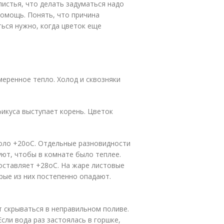
листья, что делать задуматься надо
помощь. Понять, что причина
ься нужно, когда цветок еще
меренное тепло. Холод и сквозняки
фикуса выступает корень. Цветок
оло +20
о
С. Отдельные разновидности
ют, чтобы в комнате было теплее.
оставляет +28
о
С. На жаре листовые
рые из них постепенно опадают.
т скрываться в неправильном поливе.
сли вода раз застоялась в горшке,