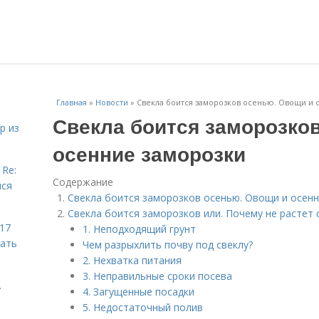
Главная
»
Новости
»
Свекла боится заморозков осенью. Овощи и 
Свекла боится заморозко
р из
осенние заморозки
 Re:
Содержание
йся
Свекла боится заморозков осенью. Овощи и осен
Свекла боится заморозков или. Почему не растет 
 17
1. Неподходящий грунт
чать
Чем разрыхлить почву под свеклу?
2. Нехватка питания
3. Неправильные сроки посева
.
4. Загущенные посадки
5. Недостаточный полив