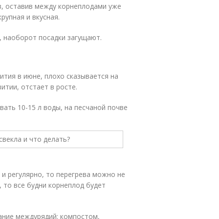
з, оставив между корнеплодами уже
рупная и вкусная.
, наоборот посадки загущают.
ития в июне, плохо сказывается на
итии, отстает в росте.
вать 10-15 л воды, на песчаной почве
 и регулярно, то перегрева можно не
 то все будни корнеплод будет
вание междурядий: компостом,