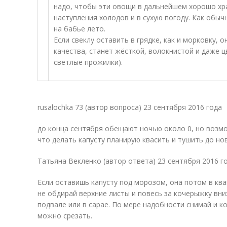
надо, чтобы эти овощи в дальнейшем хорошо хра
наступления холодов и в сухую погоду. Как обы
на бабье лето.
Если свеклу оставить в грядке, как и морковку, 
качества, станет жёсткой, волокнистой и даже 
светлые прожилки).
rusalochka 73 (автор вопроса) 23 сентября 2016 года
до конца сентября обещают ночью около 0, но возмо
что делать капусту планирую квасить и тушить до но
Татьяна Векленко (автор ответа) 23 сентября 2016 г
Если оставишь капусту под морозом, она потом в ква
не обдирай верхние листы и повесь за кочерыжку вниз
подвале или в сарае. По мере надобности снимай и к
можно срезать.