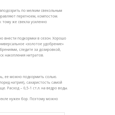
заподозрить по мелким свекольным
правляют перегноем, компостом.
к тому же свекла усиленно
жно внести подкормки в сезон. Хорошо
 универсальное «золотое удобрение»
брениями, следите за дозировкой,
ск накопления нитратов.
рь, ее можно подкормить солью.
лорид натрия), сахаристость самой
е. Расход – 0,5-1 ст.л. на ведро воды.
векле нужен бор. Поэтому можно