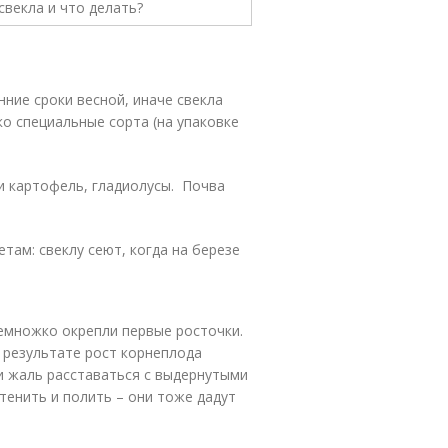
нние сроки весной, иначе свекла
о специальные сорта (на упаковке
 и картофель, гладиолусы. Почва
ам: свеклу сеют, когда на березе
немножко окрепли первые росточки.
в результате рост корнеплода
ли жаль расставаться с выдернутыми
итенить и полить – они тоже дадут