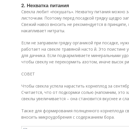
2. Нехватка питания
Свекла любит «покушать». Нехватку питания можно 
листочкам. Поэтому перед посадкой грядку щедро за
Свежий навоз вносить не рекомендуется в принципе, 
накапливает нитраты.
Если не заправили грядку органикой при посадке, ну
работает на свекле травяной насто й. Это поистине
для дачника. Если подкармливаете минеральными удо
чтобы свеклу не перекормить азотом, иначе высок ри
СОВЕТ
Чтобы свекла успела нарастить корнеплод за сентяб
Считается, что от подкормки солью (напомним, это х
свеклы увеличивается – она становится вкуснее и слащ
Также для формирования полнценного корнеплода с
вносить микроудобрения с содержанием бора.