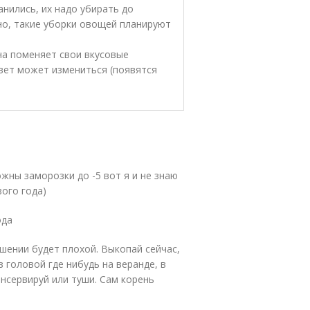
нились, их надо убирать до
чно, такие уборки овощей планируют
она поменяет свои вкусовые
цвет может измениться (появятся
жны заморозки до -5 вот я и не знаю
вого года)
ода
шении будет плохой. Выкопай сейчас,
 головой где нибудь на веранде, в
онсервируй или туши. Сам корень