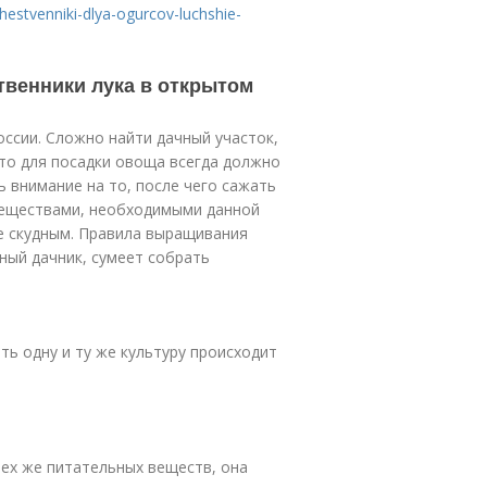
shestvenniki-dlya-ogurcov-luchshie-
твенники лука в открытом
оссии. Сложно найти дачный участок,
сто для посадки овоща всегда должно
 внимание на то, после чего сажать
веществами, необходимыми данной
ее скудным. Правила выращивания
ный дачник, сумеет собрать
ть одну и ту же культуру происходит
 тех же питательных веществ, она