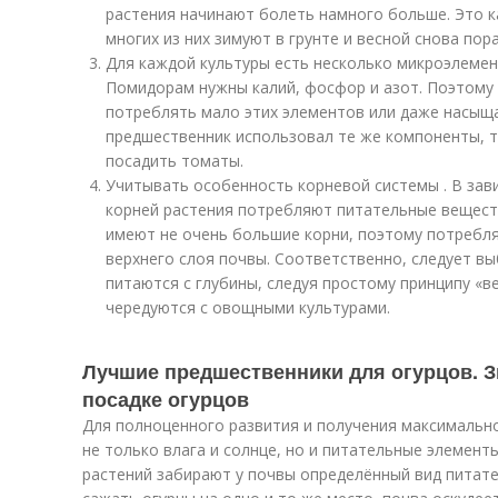
растения начинают болеть намного больше. Это к
многих из них зимуют в грунте и весной снова по
Для каждой культуры есть несколько микроэлемен
Помидорам нужны калий, фосфор и азот. Поэтому
потреблять мало этих элементов или даже насыща
предшественник использовал те же компоненты, т
посадить томаты.
Учитывать особенность корневой системы . В зав
корней растения потребляют питательные вещест
имеют не очень большие корни, поэтому потребля
верхнего слоя почвы. Соответственно, следует в
питаются с глубины, следуя простому принципу «в
чередуются с овощными культурами.
Лучшие предшественники для огурцов. З
посадке огурцов
Для полноценного развития и получения максимальн
не только влага и солнце, но и питательные элемент
растений забирают у почвы определённый вид питател