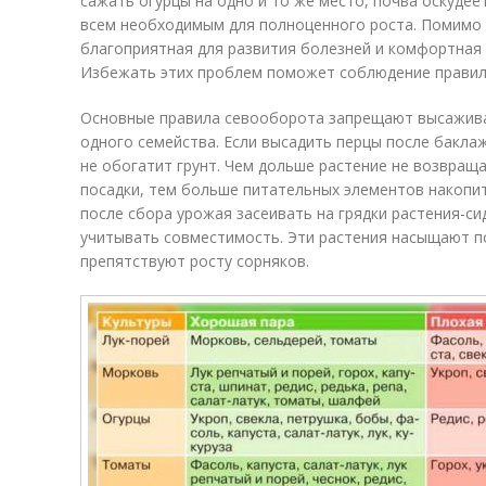
сажать огурцы на одно и то же место, почва оскудее
всем необходимым для полноценного роста. Помимо э
благоприятная для развития болезней и комфортная
Избежать этих проблем поможет соблюдение правил
Основные правила севооборота запрещают высаживат
одного семейства. Если высадить перцы после баклаж
не обогатит грунт. Чем дольше растение не возвращ
посадки, тем больше питательных элементов накопит
после сбора урожая засеивать на грядки растения-си
учитывать совместимость. Эти растения насыщают по
препятствуют росту сорняков.