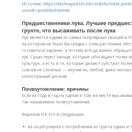
Источник:
https://dachnayazhizn.info/stati/luchshie-pred
sosedi-i-predshestvenniki
Предшественники лука. Лучшие предшес
грунте, что высаживать после лука
Лук является одним из самых популярных овощей в Р
на котором не было бы грядки с этим растением. Ме
готовиться заранее, а потому всегда важно обращать
лук. Существуют овощи, которые обогащают почву 
культуре, а есть и те, которые делают субстрат бол
совсем не сложные — изучив их, любой, даже неопыт
колоссальный урожай.
Почвоутомление: причины
Если из года в год на одном и том же месте высажива
так называемое почвоутомление.
Выражается это в следующем:
из-за регулярного потребления из грунта одних и