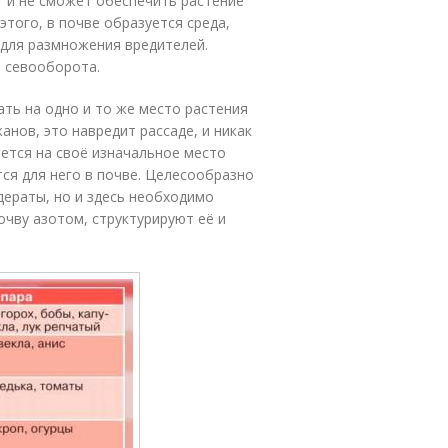
т и не сможет обеспечить растение
того, в почве образуется среда,
 для размножения вредителей.
 севооборота.
ь на одно и то же место растения
анов, это навредит рассаде, и никак
ается на своё изначальное место
ся для него в почве. Целесообразно
дераты, но и здесь необходимо
чву азотом, структурируют её и