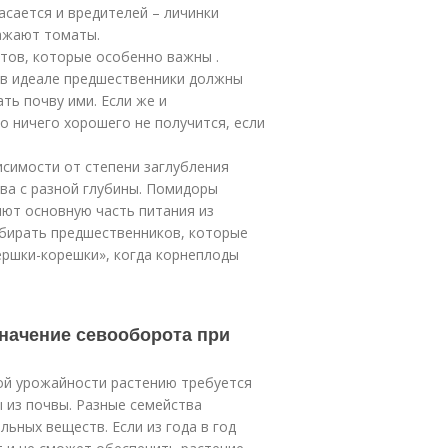
асается и вредителей – личинки
ражают томаты.
тов, которые особенно важны .
 в идеале предшественники должны
ть почву ими. Если же и
о ничего хорошего не получится, если
исимости от степени заглубления
ва с разной глубины. Помидоры
ют основную часть питания из
ыбирать предшественников, которые
ершки-корешки», когда корнеплоды
начение севооборота при
ой урожайности растению требуется
ы из почвы. Разные семейства
ьных веществ. Если из года в год