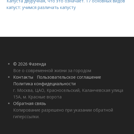
Капуста двуручная, что это означает. 17 основных видов
капуст: учимся различать капусту
© 2026 Фазенда
Все о современной жизни за городом
Контакты
Пользовательское соглашение
Политика конфидециальности
г. Москва, ЦАО, Красносельский, Каланчевская улица
15А, м. Красные ворота
Обратная связь
Копирование разрешено при указании обратной
гиперссылки.