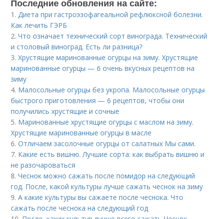
Последние обновления на сайте:
1.
Диета при гастроэзофагеальной рефлюксной болезни.
Как лечить ГЭРБ
2.
Что означает технический сорт винограда. Технический
и столовый виноград. Есть ли разница?
3.
Хрустящие маринованные огурцы на зиму. Хрустящие
маринованные огурцы — 6 очень вкусных рецептов на
зиму
4.
Малосольные огурцы без укропа. Малосольные огурцы
быстрого приготовления — 6 рецептов, чтобы они
получились хрустящие и сочные
5.
Маринованные хрустящие огурцы с маслом на зиму.
Хрустящие маринованные огурцы в масле
6.
Отличаем засолочные огурцы от салатных Мы сами.
7.
Какие есть вишню. Лучшие сорта: как выбрать вишню и
не разочароваться
8.
Чеснок можно сажать после помидор на следующий
год. После, какой культуры лучше сажать чеснок на зиму
9.
А какие культуры вы сажаете после чеснока. Что
сажать после чеснока на следующий год
10.
После, каких культур лучше всего сажать Чеснок..