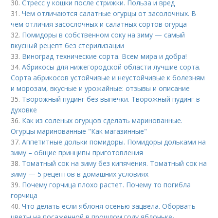
30.
Стресс у кошки после стрижки. Польза и вред
31.
Чем отличаются салатные огурцы от засолочных. В
чем отличия засослочных и салатных сортов огурца
32.
Помидоры в собственном соку на зиму — самый
вкусный рецепт без стерилизации
33.
Виноград технические сорта. Всем мира и добра!
34.
Абрикосы для нижегородской области лучшие сорта.
Сорта абрикосов устойчивые и неустойчивые к болезням
и морозам, вкусные и урожайные: отзывы и описание
35.
Творожный пудинг без выпечки. Творожный пудинг в
духовке
36.
Как из соленых огурцов сделать маринованные.
Огурцы маринованные "Как магазинные"
37.
Аппетитные дольки помидоры. Помидоры дольками на
зиму – общие принципы приготовления
38.
Томатный сок на зиму без кипячения. Томатный сок на
зиму — 5 рецептов в домашних условиях
39.
Почему горчица плохо растет. Почему то погибла
горчица
40.
Что делать если яблоня осенью зацвела. Оборвать
цветы на посаженной в прошлом году яблоньке-