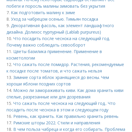
побеги и поросль малины зимовать без укрытия
7.
Как подготовить малину к зиме
8.
Уход за чабрецом осенью. Тимьян посадка
9.
Декоративная фасоль, как элемент ландшафтного
дизайна. Долихос пурпурный (Lablab purpureus)
10.
Что посадить после чеснока на следующий год.
Почему важно соблюдать севооборот
11.
Цветы базилика применение. Применение в
косметологии
12.
Что сажать после помидор. Растения, рекомендуемые
к посадке после томатов, и что сажать нельзя
13.
Зимние сорта яблок хранящиеся до весны. Чем
хороши яблони поздних сортов
14.
Можно ли замораживать киви. Как дома хранить киви
спелые, разрезанные или для дозревания
15.
Что сажать после чеснока на следующий год.. Что
посадить после чеснока в этом и следующем году
16.
Ревень, как хранить. Как правильно хранить ревень
17.
Римские шторы 2022. Стили и направления
18.
В чем польза чабреца и когда его собирать. Проблема