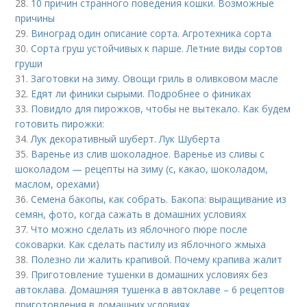
28.
10 причин странного поведения кошки. Возможные
причины
29.
Виноград один описание сорта. Агротехника сорта
30.
Сорта груш устойчивых к парше. Летние виды сортов
груши
31.
Заготовки на зиму. Овощи гриль в оливковом масле
32.
Едят ли финики сырыми. Подробнее о финиках
33.
Повидло для пирожков, чтобы не вытекало. Как будем
готовить пирожки:
34.
Лук декоративный шуберт. Лук Шуберта
35.
Варенье из слив шоколадное. Варенье из сливы с
шоколадом — рецепты на зиму (с, какао, шоколадом,
маслом, орехами)
36.
Семена бакопы, как собрать. Бакопа: выращивание из
семян, фото, когда сажать в домашних условиях
37.
Что можно сделать из яблочного пюре после
соковарки. Как сделать пастилу из яблочного жмыха
38.
Полезно ли жалить крапивой. Почему крапива жалит
39.
Приготовление тушенки в домашних условиях без
автоклава. Домашняя тушенка в автоклаве – 6 рецептов
приготовления в домашних условиях