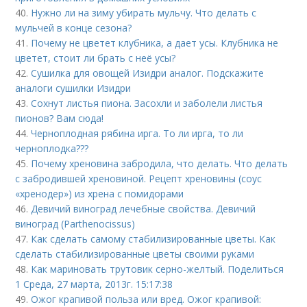
40.
Нужно ли на зиму убирать мульчу. Что делать с
мульчей в конце сезона?
41.
Почему не цветет клубника, а дает усы. Клубника не
цветет, стоит ли брать с неё усы?
42.
Сушилка для овощей Изидри аналог. Подскажите
аналоги сушилки Изидри
43.
Сохнут листья пиона. Засохли и заболели листья
пионов? Вам сюда!
44.
Черноплодная рябина ирга. То ли ирга, то ли
черноплодка???
45.
Почему хреновина забродила, что делать. Что делать
с забродившей хреновиной. Рецепт хреновины (соус
«хренодер») из хрена с помидорами
46.
Девичий виноград лечебные свойства. Девичий
виноград (Parthenocissus)
47.
Как сделать самому стабилизированные цветы. Как
сделать стабилизированные цветы своими руками
48.
Как мариновать трутовик серно-желтый. Поделиться
1 Среда, 27 марта, 2013г. 15:17:38
49.
Ожог крапивой польза или вред. Ожог крапивой: