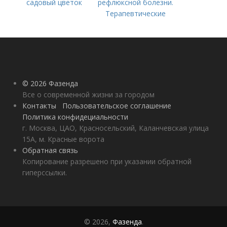
садовый цветок
рефлюксной болезни.
Терапевтические
аспекты
гастроэзофагеальной
рефлюксной болезни
© 2026 Фазенда
Все о современной жизни за городом
Контакты
Пользовательское соглашение
Политика конфидециальности
г. Москва, ЦАО, Красносельский, Каланчевская улица
15А, м. Красные ворота
Обратная связь
Копирование разрешено при указании обратной
гиперссылки.
© 2026,
Фазенда
.