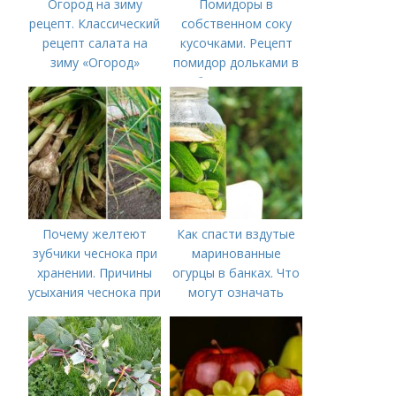
Огород на зиму
Помидоры в
рецепт. Классический
собственном соку
рецепт салата на
кусочками. Рецепт
зиму «Огород»
помидор дольками в
собственном соку
Почему желтеют
Как спасти вздутые
зубчики чеснока при
маринованные
хранении. Причины
огурцы в банках. Что
усыхания чеснока при
могут означать
хранении
помутневшие и
вздувшиеся банки?