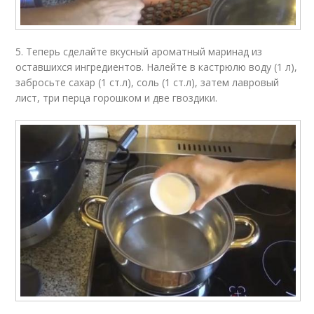
5. Теперь сделайте вкусный ароматный маринад из
оставшихся ингредиентов. Налейте в кастрюлю воду (1 л),
забросьте сахар (1 ст.л), соль (1 ст.л), затем лавровый
лист, три перца горошком и две гвоздики.