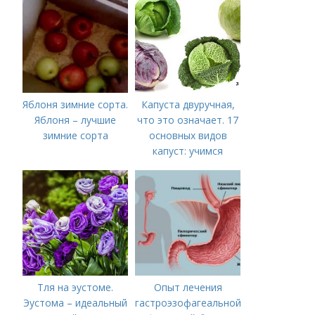
соковарки,
соковыжималки.
Рецепты пошагово
Яблоня зимние сорта.
Капуста двуручная,
Яблоня – лучшие
что это означает. 17
зимние сорта
основных видов
капуст: учимся
различать капусту
Тля на эустоме.
Опыт лечения
Эустома – идеальный
гастроэзофагеальной