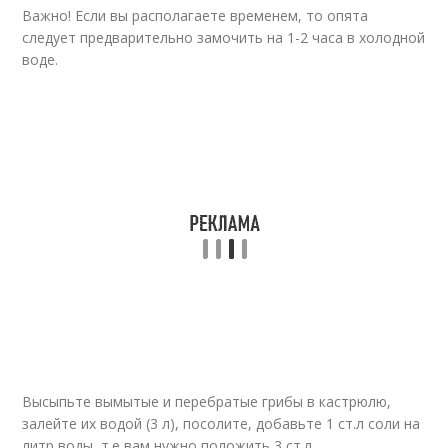
Важно! Если вы располагаете временем, то опята
следует предварительно замочить на 1-2 часа в холодной
воде.
Высыпьте вымытые и перебратые грибы в кастрюлю,
залейте их водой (3 л), посолите, добавьте 1 ст.л соли на
литр воды, т.е вам нужно положить 3 ст.л