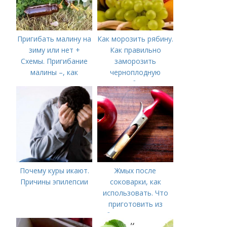
Пригибать малину на
Как морозить рябину.
зиму или нет +
Как правильно
Схемы. Пригибание
заморозить
малины –, как
черноплодную
правильно сделать и
рябину
когда
Почему куры икают.
Жмых после
Причины эпилепсии
соковарки, как
использовать. Что
приготовить из
яблочного пюре от
сока после