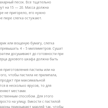
сахарный песок. Все тщательно
нут на 15 — 20. Масса должна
ре не пригорело, его нужно
е пюре слегка остужают.
рик или вощеную бумагу, слегка
 превышать 4 – 5 миллиметров. Сушат
а затем досушивают до готовности при
верца духового шкафа должна быть
ля приготовления пастилы или на
того, чтобы пастила не прилипала,
продукт при максимальной
тся в несколько ярусов, то для
меняют местами.
тественным способом. Для этого
росто на улицу. Емкости с пастилой
оддоны прикрывают марлей так, чтобы