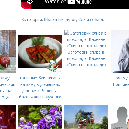
Категории:
Яблочный пирог
,
Сок из яблок
Заготовки слива в
шоколаде. Варенье
«Слива в шоколаде»
 зиму
Вяленые баклажаны
Почему 
сический
на зиму в домашних
Причины
ата на
условиях. Вяленые
род»
баклажаны в духовке
– рецепт пошагового
приготовления на
зиму с фото в
домашних условиях