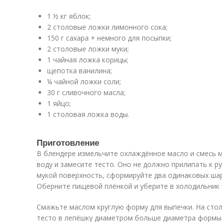
1 ½ кг яблок;
2 столовые ложки лимонного сока;
150 г сахара + немного для посыпки;
2 столовые ложки муки;
1 чайная ложка корицы;
щепотка ванилина;
¼ чайной ложки соли;
30 г сливочного масла;
1 яйцо;
1 столовая ложка воды.
Приготовление
В блендере измельчите охлаждённое масло и смесь му
воду и замесите тесто. Оно не должно прилипать к 
мукой поверхность, сформируйте два одинаковых шар
Оберните пищевой плёнкой и уберите в холодильник 
Смажьте маслом круглую форму для выпечки. На стол
тесто в лепёшку диаметром больше диаметра формы