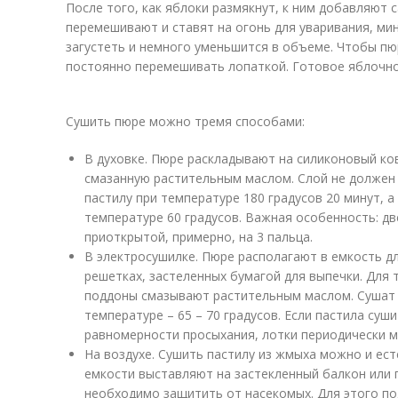
После того, как яблоки размякнут, к ним добавляют 
перемешивают и ставят на огонь для уваривания, ми
загустеть и немного уменьшится в объеме. Чтобы пю
постоянно перемешивать лопаткой. Готовое яблочно
Сушить пюре можно тремя способами:
В духовке. Пюре раскладывают на силиконовый ков
смазанную растительным маслом. Слой не должен
пастилу при температуре 180 градусов 20 минут, 
температуре 60 градусов. Важная особенность: д
приоткрытой, примерно, на 3 пальца.
В электросушилке. Пюре располагают в емкость д
решетках, застеленных бумагой для выпечки. Для 
поддоны смазывают растительным маслом. Сушат 
температуре – 65 – 70 градусов. Если пастила суши
равномерности просыхания, лотки периодически 
На воздухе. Сушить пастилу из жмыха можно и ес
емкости выставляют на застекленный балкон или п
необходимо защитить от насекомых. Для этого п