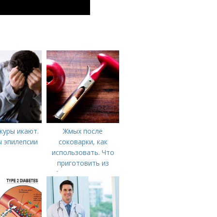
куры икают.
Жмых после
 эпилепсии
соковарки, как
использовать. Что
приготовить из
яблочного пюре от
сока после
соковарки,
соковыжималки.
Рецепты пошагово