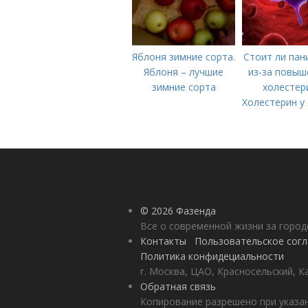
Яблоня зимние сорта.
Стоит ли пан
Яблоня – лучшие
из-за повыш
зимние сорта
холестер
Холестерин у
© 2026 Фазенда
Все о современной жизни за горо
Контакты
Пользовательское сог
Политика конфидециальности
г. Москва, ЦАО, Красносельский, К
Обратная связь
Копирование разрешено при указан