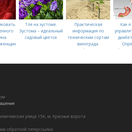
иковать
Тля на эустоме.
Практическая
Как я
енного
Эустома – идеальный
информация по
управля
ина.
садовый цветок
техническим сортам
диабет
 женщин
винограда.
Опре
Особенности
болезн
технических сортов
забо
винограда
дом
лашение
аланчевская улица 15А, м. Красные ворота
ии обратной гиперссылки.