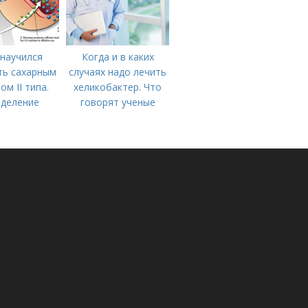
 научился
Когда и в каких
ть сахарным
случаях надо лечить
ом II типа.
хеликобактер. Что
деление
говорят ученые
и. Причины
левания