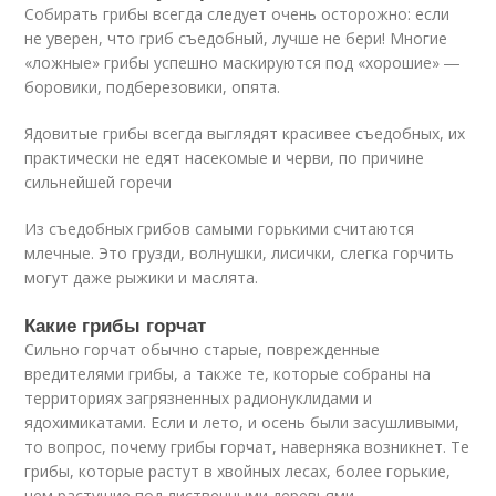
Собирать грибы всегда следует очень осторожно: если
не уверен, что гриб съедобный, лучше не бери! Многие
«ложные» грибы успешно маскируются под «хорошие» ―
боровики, подберезовики, опята.
Ядовитые грибы всегда выглядят красивее съедобных, их
практически не едят насекомые и черви, по причине
сильнейшей горечи
Из съедобных грибов самыми горькими считаются
млечные. Это грузди, волнушки, лисички, слегка горчить
могут даже рыжики и маслята.
Какие грибы горчат
Сильно горчат обычно старые, поврежденные
вредителями грибы, а также те, которые собраны на
территориях загрязненных радионуклидами и
ядохимикатами. Если и лето, и осень были засушливыми,
то вопрос, почему грибы горчат, наверняка возникнет. Те
грибы, которые растут в хвойных лесах, более горькие,
чем растущие под лиственными деревьями.