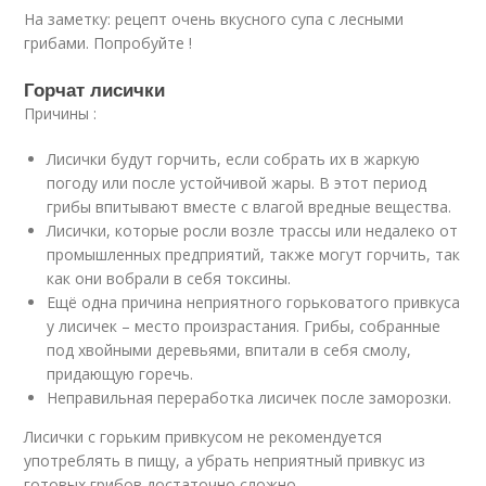
На заметку: рецепт очень вкусного супа с лесными
грибами. Попробуйте !
Горчат лисички
Причины :
Лисички будут горчить, если собрать их в жаркую
погоду или после устойчивой жары. В этот период
грибы впитывают вместе с влагой вредные вещества.
Лисички, которые росли возле трассы или недалеко от
промышленных предприятий, также могут горчить, так
как они вобрали в себя токсины.
Ещё одна причина неприятного горьковатого привкуса
у лисичек – место произрастания. Грибы, собранные
под хвойными деревьями, впитали в себя смолу,
придающую горечь.
Неправильная переработка лисичек после заморозки.
Лисички с горьким привкусом не рекомендуется
употреблять в пищу, а убрать неприятный привкус из
готовых грибов достаточно сложно.