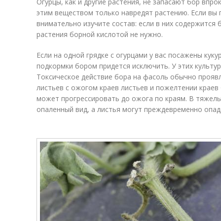
Огурцы, как и другие растения, не запасают бор впр
этим веществом только навредят растению. Если вы 
внимательно изучите состав: если в них содержится
растения борной кислотой не нужно.
Если на одной грядке с огурцами у вас посажены куку
подкормки бором придется исключить. У этих культу
Токсическое действие бора на фасоль обычно прояв
листьев с ожогом краев листьев и пожелтении краев
может прогрессировать до ожога по краям. В тяжелы
опаленный вид, а листья могут преждевременно опад