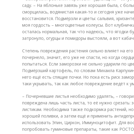
саду. – На яблоньке завязь уже хорошая была, с бол
сморщилась, водянистая какая-то и сегодня уже начи
восстановится. Подмёрзли и цветы: сальвия, хризант
моя гордость – многоцветные колеусы. Вот клубничка
осталась нормальная, так что надеюсь, что ягодки бу
затронуло, огурцы и помидоры выстояли, а вот кабач
Степень повреждения растения сильно влияет на его
почернело, значит, его уже не спасти, но когда серд
попытаться. Если заморозки не сильно ударили по цв
Подмёрзший картофель, по словам Михаила Карпухина
него ещё есть спящие почки. Но пока есть риск замор
таки укрывать, так как любое повреждение ведёт к 
– Почерневшие листья необходимо удалять, – говори
повреждена лишь часть листа, то её нужно срезать: 
листикам. Необходима также подкормка растений, но
хорошей поливки, а затем ещё и применить антидепр
использовать Эпин, Циркон, Иммуноцитофит. Для во
попробовать гуминовые препараты, такие как РОСТО