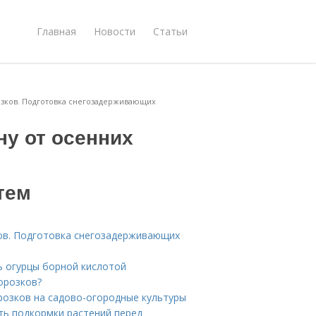
Главная
Новости
Статьи
озков. Подготовка снегозадерживающих
ну от осенних
тем
ов. Подготовка снегозадерживающих
ь огурцы борной кислотой
орозков?
розков на садово-огородные культуры
ть подкормки растений перед