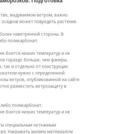
заморозков. Подготовка
стве, выдуваемом ветром, важно
к осадков может повредить растение.
более наветренной стороны. В
ибо поликарбонат.
не боится низких температур и не
ала гораздо больше, чем фанеры.
, так и отдельно от конструкции
ержатели нужно с определенной
розы ветров, опубликованной на сайте
отно разместить ветрозащиту в
 либо поликарбонат.
не боится низких температур и не
ты специальным нетканным
сил. Накрывать малину материалом