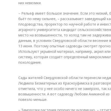
них невелики.
– Рельеф имеет большое значение. Если это низкий, 
бьёт по нему сильнее, – рассказывает заведующий 
плодоводства, проректор по научной работе и инвес
аграрного университета кандидат сельскохозяйственн
место на возвышенности, то холод там не задержива
данным, в условиях Свердловской области весенние 
13 июня. Поэтому опытные садоводы смотрят прогноз
Используют укрывной материал, например, акрил ил
систему, которая создаёт определённый микроклима
похолодание.
Сады жителей Свердловской области перенесли недав
Людмила Безматерных из Красноуфимска в разговоре
отметила, что у неё особо ничего не замёрзло, так к
возвышенности. А вот садоводу Любови Аникиной из 
повезло меньше.
– Заморозки растения перенесли чудовищно, – сетует