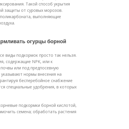
иксирования. Такой способ укрытия
ой защиты от суровых морозов.
ы поликарбоната, выполняющие
оздуха.
кармливать огурцы борной
се виды подкормок просто так нельзя.
я, содержащие NPK, или к
 почвы или под предпосевную
 указывают нормы внесения на
гарантируя бесперебойное снабжение
ся специальные удобрения, в которых
корневые подкормки борной кислотой,
замочить семена; обработать растения