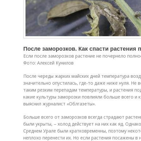
После заморозков. Как спасти растения 
Если после заморозков растение не почернело полно
Фото: Алексей Кунилов
После череды жарких майских дней температура возд
значительно опустилась, где-то даже ниже нуля. Не 
таким резким перепадам температуры, и растения по
какие культуры заморозки повлияли больше всего и к
выяснил журналист «Облгазеты».
Больше всего от заморозков всегда страдают растен
были укрыты, – холод действует на них как яд. Однак
Среднем Урале были кратковременны, поэтому некот
неплохо перенести их. Но если растения посажены в 