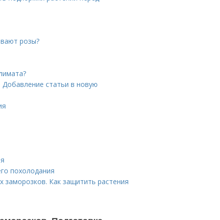
ивают розы?
климата?
. Добавление статьи в новую
ия
ия
его похолодания
х заморозков. Как защитить растения