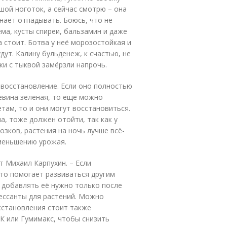
ьшой ноготок, а сейчас смотрю – она
нает отпадывать. Боюсь, что не
ема, кусты спиреи, бальзамин и даже
 стоит. Ботва у неё морозостойкая и
дут. Калину бульденеж, к счастью, не
ки с тыквой замёрзли напрочь.
 восстановление. Если оно полностью
цевина зелёная, то ещё можно
етам, то и они могут восстановиться.
, тоже должен отойти, так как у
озков, растения на ночь лучше всё-
уменьшению урожая.
т Михаил Карпухин. – Если
это помогает развиваться другим
 добавлять её нужно только после
ессанты для растений. Можно
сстановления стоит также
К или Гумимакс, чтобы снизить