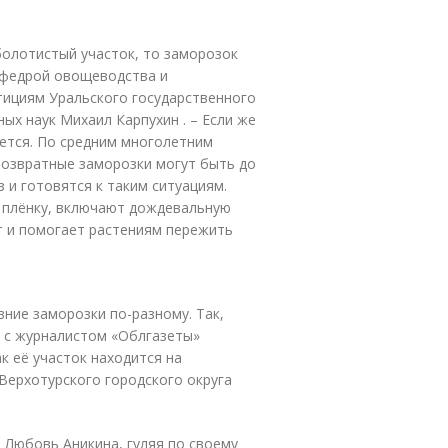
болотистый участок, то заморозок
кафедрой овощеводства и
тициям Уральского государственного
ых наук Михаил Карпухин . – Если же
ется. По средним многолетним
возвратные заморозки могут быть до
 и готовятся к таким ситуациям.
и плёнку, включают дождевальную
т и помогает растениям пережить
ние заморозки по-разному. Так,
 с журналистом «Облгазеты»
ак её участок находится на
Верхотурского городского округа
 Любовь Аникина, гуляя по своему