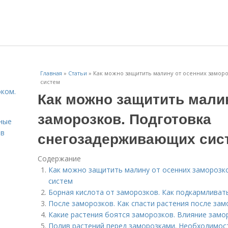
Главная
»
Статьи
»
Как можно защитить малину от осенних замор
систем
оком.
Как можно защитить мали
заморозков. Подготовка
вные
ов
снегозадерживающих сис
Содержание
Как можно защитить малину от осенних заморозк
систем
Борная кислота от заморозков. Как подкармливат
После заморозков. Как спасти растения после зам
Какие растения боятся заморозков. Влияние замо
Полив растений перед заморозками. Необходимос