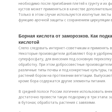
необходимо после пригибания плетей к грунту и их ф
кустов может применяться в качестве дополнительн
Только в этом случае используются изогнутые лист
функцию арочной защиты с сохранением циркуляции в
Борная кислота от заморозков. Как под
кислотой
Слепо следовать интернет-советчикам и применять в
Некоторые производители добавляют бор в удобрени
суперфосфату, для внесения под основную перекопку
обработку. При этом добросовестные производители
различные типы почвы и под конкретные культуры, 
растений бором на протяжении вегетации. Выпускают
кроме бора содержатся другие элементы питания.
В средней полосе России логичнее использовать вне
достаточно провести такую подкормку в три этапа: 
в бутонах; обработать растения с завязями.