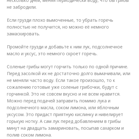
несколько дней, меняя периодически воду, что бы грибы
не забродили.
Если грузди плохо вымоченные, то убрать горечь
полностью не получится, но можно её немного
замаскировать.
Промойте грузди и добавьте к ним лук, подсолнечное
масло и уксус, это немного скроет горечь.
Соленые грибы могут горчить только по одной причине.
Перед засолкой их не достаточно долго вымачивали, или
не меняли часто воду. Если такое произошло, то к
сожалению готовые уже соленые грибочки, будут с
горчинкой. Это не совсем вкусно и не всем нравится.
Можно перед подачей заправить помимо лука и
подсолнечного масла, соком лимона, или яблочным
уксусом. Это придаст приятную кислинку и нивелирует
горькую нотку. А сам лук перед добавлением в грибы
минут на двадцать замариновать, посыпав сахарком и
полив соком лимона.