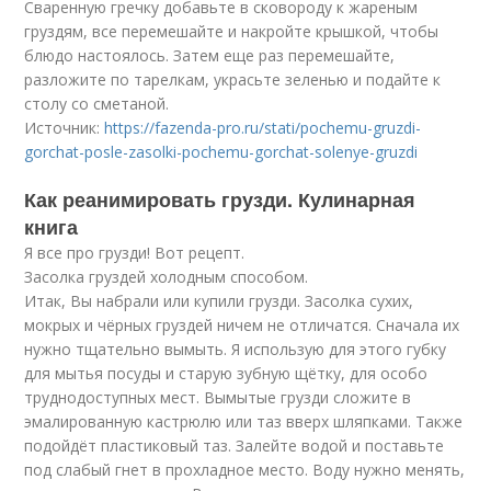
Сваренную гречку добавьте в сковороду к жареным
груздям, все перемешайте и накройте крышкой, чтобы
блюдо настоялось. Затем еще раз перемешайте,
разложите по тарелкам, украсьте зеленью и подайте к
столу со сметаной.
Источник:
https://fazenda-pro.ru/stati/pochemu-gruzdi-
gorchat-posle-zasolki-pochemu-gorchat-solenye-gruzdi
Как реанимировать грузди. Кулинарная
книга
Я все про грузди! Вот рецепт.
Засолка груздей холодным способом.
Итак, Вы набрали или купили грузди. Засолка сухих,
мокрых и чёрных груздей ничем не отличатся. Сначала их
нужно тщательно вымыть. Я использую для этого губку
для мытья посуды и старую зубную щётку, для особо
труднодоступных мест. Вымытые грузди сложите в
эмалированную кастрюлю или таз вверх шляпками. Также
подойдёт пластиковый таз. Залейте водой и поставьте
под слабый гнет в прохладное место. Воду нужно менять,