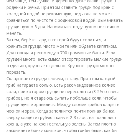
чем чаще, тем лучше. В деревнях даже клали грузди в
родники и ручьи. При этом ставить грузди под кран с
холодной водой не рекомендую, ведь она не может
сравниться по чистоте с родниковой водой. Вымачивать
грузди нужно 3 дня. Напоминаю, воду нужно постоянно
менять.
Затем, берёте тару, в которой будут солиться, и
храниться грузди. Чисто моете или обдаёте кипятком.
Для города я рекомендую 700 граммовые банки. Если
груздей много, есть смысл отсортировать мелкие грузди
отдельно, крупные отдельно. Крупные грузди можно
порезать.
Складываете грузди слоями, в тару. При этом каждый
гриб натираете солью. Есть рекомендованное кол-во
соли, при котором грузди не пересолятся (3-5% от веса
грибов), но я стараюсь сыпать побольше соли. Чтобы
грузди лучше хранились. Между слоями грибов кладёте
чеснок и хрен. Когда заполнится почти полная банка,
сверху кладёте грубую ткань в 2-3 слоя, на ткань лист
хрена, а уже на хрен остальную зелень. Затем плотно
закрываете банку крышкой, чтобы грибы были, как бы