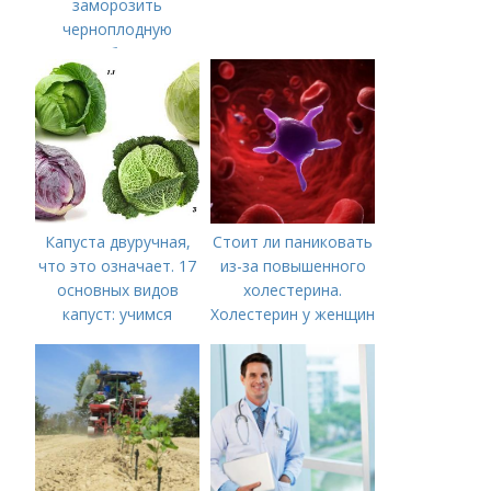
заморозить
черноплодную
рябину
Капуста двуручная,
Стоит ли паниковать
что это означает. 17
из-за повышенного
основных видов
холестерина.
капуст: учимся
Холестерин у женщин
различать капусту