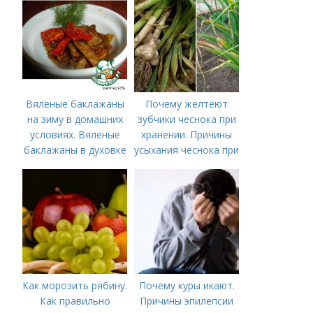
Вяленые баклажаны
Почему желтеют
на зиму в домашних
зубчики чеснока при
условиях. Вяленые
хранении. Причины
баклажаны в духовке
усыхания чеснока при
– рецепт пошагового
хранении
приготовления на
зиму с фото в
домашних условиях
Как морозить рябину.
Почему куры икают.
Как правильно
Причины эпилепсии