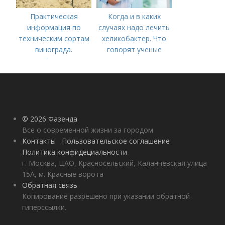
Практическая
Когда и в каких
информация по
случаях надо лечить
техническим сортам
хеликобактер. Что
винограда.
говорят ученые
Особенности
технических сортов
винограда
© 2026 Фазенда
Все о современной жизни за городом
Контакты
Пользовательское соглашение
Политика конфидециальности
г. Москва, ЦАО, Красносельский, Каланчевская улица
15А, м. Красные ворота
Обратная связь
Копирование разрешено при указании обратной
гиперссылки.