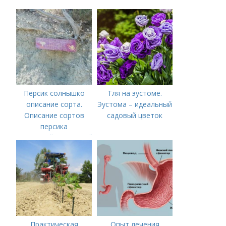
различать капусту
Персик солнышко
Тля на эустоме.
описание сорта.
Эустома – идеальный
Описание сортов
садовый цветок
персика
(советский,солнечный,
новость степи,
пушистый ранний)
Практическая
Опыт лечения