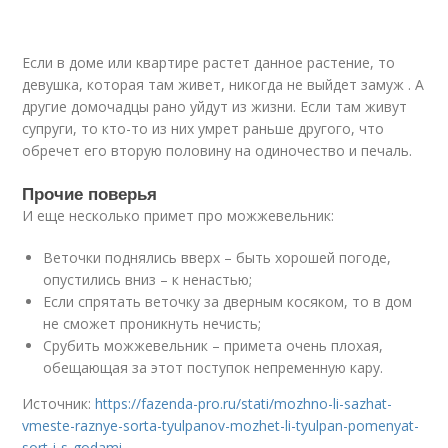
Если в доме или квартире растет данное растение, то
девушка, которая там живет, никогда не выйдет замуж . А
другие домочадцы рано уйдут из жизни. Если там живут
супруги, то кто-то из них умрет раньше другого, что
обречет его вторую половину на одиночество и печаль.
Прочие поверья
И еще несколько примет про можжевельник:
Веточки поднялись вверх – быть хорошей погоде,
опустились вниз – к ненастью;
Если спрятать веточку за дверным косяком, то в дом
не сможет проникнуть нечисть;
Срубить можжевельник – примета очень плохая,
обещающая за этот поступок непременную кару.
Источник:
https://fazenda-pro.ru/stati/mozhno-li-sazhat-
vmeste-raznye-sorta-tyulpanov-mozhet-li-tyulpan-pomenyat-
sort-i-s-godami