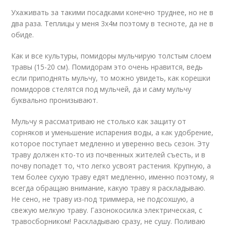
Ухаживать за такими посадками конечно труднее, но не в
два раза. Теплицы у меня 3х4м поэтому в тесноте, да не в
обиде.
Как и все культуры, помидоры мульчирую толстым слоем
травы (15-20 см). Помидорам это очень нравится, ведь
если приподнять мульчу, то можно увидеть, как корешки
помидоров стелятся под мульчей, да и саму мульчу
буквально пронизывают.
Мульчу я рассматриваю не столько как защиту от
сорняков и уменьшение испарения воды, а как удобрение,
которое поступает медленно и уверенно весь сезон. Эту
траву должен кто-то из почвенных жителей съесть, и в
почву попадет то, что легко усвоят растения. Крупную, а
тем более сухую траву едят медленно, именно поэтому, я
всегда обращаю внимание, какую траву я раскладываю.
Не сено, не траву из-под триммера, не подсохшую, а
свежую мелкую траву. Газонокосилка электрическая, с
травосборником! Раскладываю сразу, не сушу. Поливаю