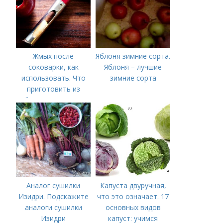
Жмых после
Яблоня зимние сорта.
соковарки, как
Яблоня – лучшие
использовать. Что
зимние сорта
приготовить из
яблочного пюре от
сока после
соковарки,
соковыжималки.
Рецепты пошагово
Аналог сушилки
Капуста двуручная,
Изидри. Подскажите
что это означает. 17
аналоги сушилки
основных видов
Изидри
капуст: учимся