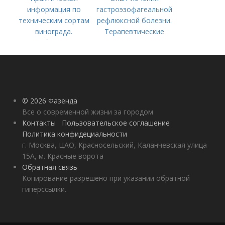
информация по
гастроэзофагеальной
техническим сортам
рефлюксной болезни.
винограда.
Терапевтические
Особенности
аспекты
технических сортов
гастроэзофагеальной
винограда
рефлюксной болезни
© 2026 Фазенда
Все о современной жизни за городом
Контакты
Пользовательское соглашение
Политика конфидециальности
г. Москва, ЦАО, Красносельский, Каланчевская улица
15А, м. Красные ворота
Обратная связь
Копирование разрешено при указании обратной
гиперссылки.