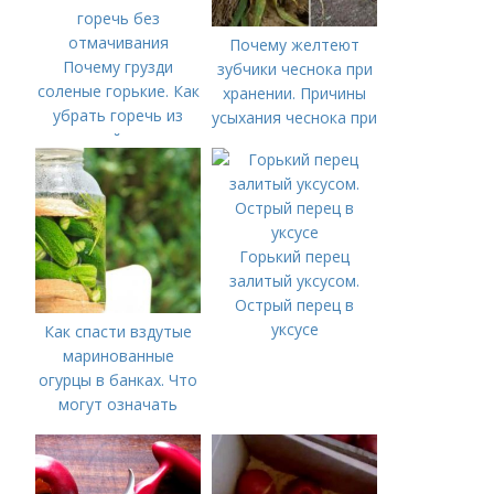
Почему желтеют
Почему грузди
зубчики чеснока при
соленые горькие. Как
хранении. Причины
убрать горечь из
усыхания чеснока при
груздей: после
хранении
засолки и варки,
способы вывести
горечь без
отмачивания
Горький перец
залитый уксусом.
Острый перец в
уксусе
Как спасти вздутые
маринованные
огурцы в банках. Что
могут означать
помутневшие и
вздувшиеся банки?