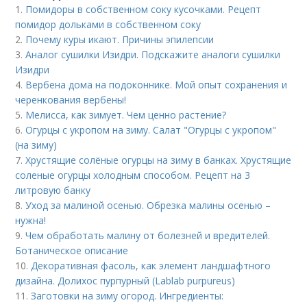
1.
Помидоры в собственном соку кусочками. Рецепт
помидор дольками в собственном соку
2.
Почему куры икают. Причины эпилепсии
3.
Аналог сушилки Изидри. Подскажите аналоги сушилки
Изидри
4.
Вербена дома на подоконнике. Мой опыт сохранения и
черенкования вербены!
5.
Мелисса, как зимует. Чем ценно растение?
6.
Огурцы с укропом на зиму. Салат "Огурцы с укропом"
(на зиму)
7.
Хрустящие солёные огурцы на зиму в банках. Хрустящие
соленые огурцы холодным способом. Рецепт на 3
литровую банку
8.
Уход за малиной осенью. Обрезка малины осенью –
нужна!
9.
Чем обработать малину от болезней и вредителей.
Ботаническое описание
10.
Декоративная фасоль, как элемент ландшафтного
дизайна. Долихос пурпурный (Lablab purpureus)
11.
Заготовки на зиму огород. Ингредиенты: