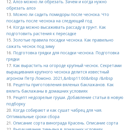
12.
Алоэ можно ли обрезать. Зачем и когда нужно
обрезать алоэ
13.
Можно ли садить помидоры после чеснока. Что
посадить после чеснока на следующий год
14.
Когда можно высаживать рассаду в грунт. Как
подготовить растения к пересадке
15.
Золотые правила посадки чеснока. Как правильно
сажать чеснок под зиму
16.
Подготовка грядки для посадки чеснока. Подготовка
грядки
17.
Как вырастить на огороде крупный чеснок. Секретами
выращивания крупного чеснока делится известный
агроном Петр Ломоно. 2021,&nbsp11:00&nbsp /&nbsp
18.
Рецепты приготовления вяленых баклажанов. Как
вялить баклажаны в домашних условиях
19.
Рецепт недозрелые груши. Добавление статьи в новую
подборку
20.
Когда собирают и как сушат чабрец для чая.
Оптимальные сроки сбора
21.
Описание сорта винограда Красень. Описание сорта
22.
Выращивание тимьяна в домашних условиях.