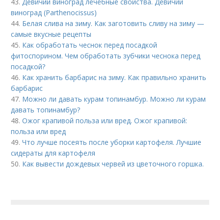
43.
Девичий виноград лечебные свойства. Девичий
виноград (Parthenocissus)
44.
Белая слива на зиму. Как заготовить сливу на зиму —
самые вкусные рецепты
45.
Как обработать чеснок перед посадкой
фитоспорином. Чем обработать зубчики чеснока перед
посадкой?
46.
Как хранить барбарис на зиму. Как правильно хранить
барбарис
47.
Можно ли давать курам топинамбур. Можно ли курам
давать топинамбур?
48.
Ожог крапивой польза или вред. Ожог крапивой:
польза или вред
49.
Что лучше посеять после уборки картофеля. Лучшие
сидераты для картофеля
50.
Как вывести дождевых червей из цветочного горшка.