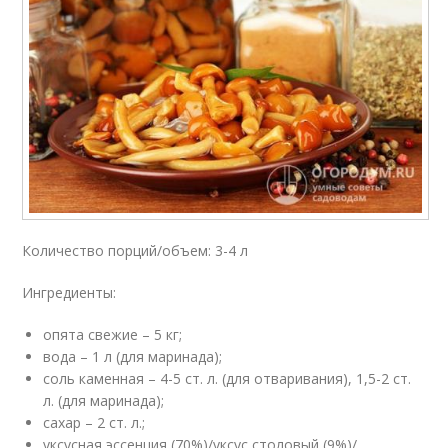
Количество порций/объем: 3-4 л
Ингредиенты:
опята свежие – 5 кг;
вода – 1 л (для маринада);
соль каменная – 4-5 ст. л. (для отваривания), 1,5-2 ст.
л. (для маринада);
сахар – 2 ст. л.;
уксусная эссенция (70%)/уксус столовый (9%)/