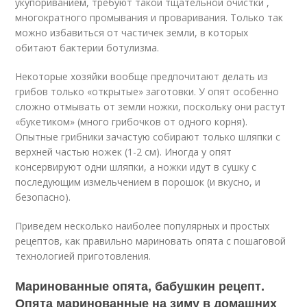
укупориванием, требуют такой тщательной очистки ,
многократного промывания и проваривания. Только так
можно избавиться от частичек земли, в которых
обитают бактерии ботулизма.
Некоторые хозяйки вообще предпочитают делать из
грибов только «открытые» заготовки. У опят особенно
сложно отмывать от земли ножки, поскольку они растут
«букетиком» (много грибочков от одного корня).
Опытные грибники зачастую собирают только шляпки с
верхней частью ножек (1-2 см). Иногда у опят
консервируют одни шляпки, а ножки идут в сушку с
последующим измельчением в порошок (и вкусно, и
безопасно).
Приведем несколько наиболее популярных и простых
рецептов, как правильно мариновать опята с пошаговой
технологией приготовления.
Маринованные опята, бабушкин рецепт.
Опята маринованные на зиму в домашних