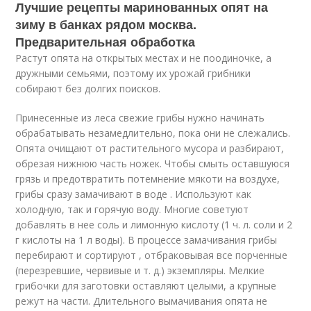
Лучшие рецепты маринованных опят на
зиму в банках рядом москва.
Предварительная обработка
Растут опята на открытых местах и не поодиночке, а
дружными семьями, поэтому их урожай грибники
собирают без долгих поисков.
Принесенные из леса свежие грибы нужно начинать
обрабатывать незамедлительно, пока они не слежались.
Опята очищают от растительного мусора и разбирают,
обрезая нижнюю часть ножек. Чтобы смыть оставшуюся
грязь и предотвратить потемнение мякоти на воздухе,
грибы сразу замачивают в воде . Используют как
холодную, так и горячую воду. Многие советуют
добавлять в нее соль и лимонную кислоту (1 ч. л. соли и 2
г кислоты на 1 л воды). В процессе замачивания грибы
перебирают и сортируют , отбраковывая все порченные
(перезревшие, червивые и т. д.) экземпляры. Мелкие
грибочки для заготовки оставляют целыми, а крупные
режут на части. Длительного вымачивания опята не