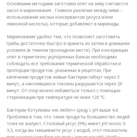
Основными методами заготовки опят на зиму считаются
засол и маринование . Главное различие между ними –
использование кислых консервантов (уксуса и/или
лимонной кислоты), которые добавляют в маринады.
Маринование удобно тем, что позволяет заготовить
грибы достаточно быстро и хранить их затем в домашних
условиях (в темном прохладном месте). При консервации
опят в герметично укупоренных банках необходимо
соблюдать все требования термической обработки и
пропорции продуктов, указанные в рецептах. При
кипячении продуктов живые бактерии гибнут через 5
минут, а накопившиеся токсины разрушаются через 20
минут. От спор можно избавиться только с помощью
стерилизации при температуре не ниже 120 ℃.
Бактерии ботулизма «не любят» среду с pH выше 4,6.
Проблема в том, что такие продукты большинство людей
тоже не жалуют. Столовый уксус (9%) имеет pH около 3-
3,5, когда вы смешиваете уксус с водой, этот показатель
повышается (чем больше воды, тем выше pH). Чтобы