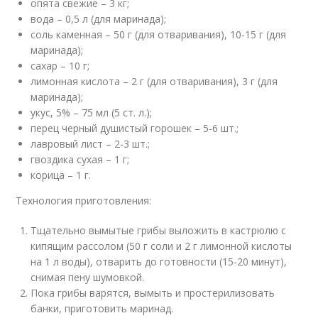
опята свежие – 3 кг;
вода – 0,5 л (для маринада);
соль каменная – 50 г (для отваривания), 10-15 г (для
маринада);
сахар – 10 г;
лимонная кислота – 2 г (для отваривания), 3 г (для
маринада);
укус, 5% – 75 мл (5 ст. л.);
перец черный душистый горошек – 5-6 шт.;
лавровый лист – 2-3 шт.;
гвоздика сухая – 1 г;
корица – 1 г.
Технология приготовления:
Тщательно вымытые грибы выложить в кастрюлю с
кипящим рассолом (50 г соли и 2 г лимонной кислоты
на 1 л воды), отварить до готовности (15-20 минут),
снимая пену шумовкой.
Пока грибы варятся, вымыть и простерилизовать
банки, приготовить маринад.