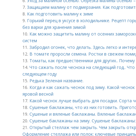
6.
Уход за малиной осенью. Обрезка малины осенью –
7.
Защищаем малину от подмерзания. Как подготовить
8.
Как подготовить малину к зиме
9.
Горький перец в уксусе в холодильнике. Рецепт гор
без варки для хранения зимой
10.
Как можно защитить малину от осенних заморозк
систем
11.
Забродил огонек, что делать. Здесь легко и инте
12.
В томате проросли семена. Ростки в свежем помид
13.
Томаты, как предшественники для других.. Почем
14.
Что сажать после чеснока на следующий год.. Что
следующем году
15.
Редька Зеленая название.
16.
Когда и как сажать чеснок под зиму. Какой чесно
яровой весной
17.
Какой чеснок лучше выбрать для посадки. Сорта 
18.
Сушеные баклажаны, что из них готовить. Пригот
19.
Сушеные и вяленые баклажаны. Вяленые баклажа
20.
Сушеные баклажаны на зиму. Сушеные баклажаны:
21.
Открытый стеллаж чем закрыть. Чем закрыть отк
Оформление стеллажа или полок: ключевые принципы