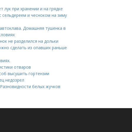
ет лук при хранении и на грядке
с сельдереем и чесноком на зиму
 автоклава. Домашняя тушенка в
словиях
нок не разделился на дольки
ожно сделать из опавших раньше
виях.
истики отваров
особ высушить гортензии
ец недозрел
 Разновидности белых жучков