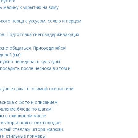
 нужна!
 малину к укрытию на зиму
ького перца с уксусом, солью и перцем
ов. Подготовка снегозадерживающих
ресно общаться. Присоединяйся!
оре? (см)
у нужно чередовать культуры
 посадить после чеснока в этом и
к лучше сажать: озимый осенью или
чеснока с фото и описанием
овление блюда по шагам:
ны в оливковом масле
 выбор и подготовка плодов
рытый стеллаж штора жалюзи.
 и стильные примеры