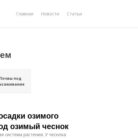
Главная
Новости
Статьи
ием
Почвы под
ысаживание
посадки озимого
под озимый чеснок
я система растения. У чеснока