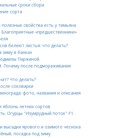
имальные сроки сбора
нние сорта
е полезные свойства есть у тимьяна
. Благоприятные «предшественники»
феля
сов белеют листья: что делать?
а зиму в банках
 Людмилы Паржиной.
й. Почему после подмораживания
чат? Что делать?
после соковарки
винограда: фото, названия и описания
и яблонь летних сортов
ь. Огурцы "Изумрудный поток" F1.
ки высадки ярового и озимого чеснока
йный, посадка под зиму.