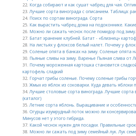
22.
Когда собирают и как сушат чабрец для чая. Опт
23.
Лучшие сорта винограда с описанием. Таблица: ра
24.
Поиск по сортам винограда. Сорта
25.
Как вырастить чабрец дома на подоконнике. Каки
26.
Можно ли сажать чеснок после помидор под зиму
27.
Батат хранение клубней. Батат - «близнец» карто
28.
На листьях у флоксов белый налет. Почему у флок
29.
Соленые опята в банках на зиму. Соленые опята н
30.
Пьяные сливы на зиму. Варенье Пьяная слива от
31.
Почему мороженная картошка становится сладко
картофель сладкий
32.
Горчат грибы соленые. Почему соленые грибы гор
33.
Жмых из яблок из соковарки. Куда девать яблоки 
34.
Лучшие столовые сорта винограда. Лучшие сорта 
(каталог)
35.
Летние сорта яблонь. Выращивание и особенност
36.
Огурцы изумрудный поток можно ли консервироват
Минусов нет у этого гибрида.
37.
Какой чеснок нужен для посадки. Правильные сро
38.
Можно ли сажать под зиму семейный лук. Лук семе