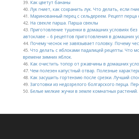
39.
Как цветут бананы
40.
Лук гниет, как сохранить лук. Что делать, если гни
41.
Маринованный перец с сельдереем. Рецепт перца 
42.
На свекле парша. Парша свеклы
43.
Приготовление тушенки в домашних условиях без
автоклаве – 6 рецептов приготовления в домашних у
44.
Почему чеснок не завязывает головку. Почему чес
45.
Что делать с яблоками падалицей рецепты. Что м
времени зимних яблок.
46.
Как очистить топор от ржавчины в домашних усло
47.
Чем полезен капустный отвар. Полезные характер
48.
Как засушить гортензию после срезки. Лучший сп
49.
Заготовки из недозрелого болгарского перца. Пер
50.
Белые мелкие жучки в земле комнатных растений.