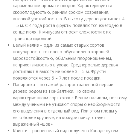
карамельном аромате плодов. Характеризуется
скороплодностью, ранним сроком созревания,
высокой урожайностью. В высоту дерево достигает 4
– 5 м. С 4 года роста фрукты появляются ежегодно в
конце июля. К минусам относят сложности с их
транспортировкой.
Белый налив – один из самых старых сортов,
популярность которого обусловлена хорошей
морозостойкостью, обильным плодоношением,
неприхотливостью в уходе. Среднерослые деревья
достигают в высоту не более 3 – 5 м. Фрукты
появляются через 5 – 7 лет после посадки.
Папировка – по самой распространенной версии
дерево родом из Прибалтики. По своим
характеристикам сорт схож с Белым наливом, поэтому
между учеными не утихают споры о необходимости
его выделения в отдельный вид. При этом плоды у
него более крупные, на кожуре присутствует
выраженный «шов».
Квинти – раннеспелый вид получен в Канаде путем