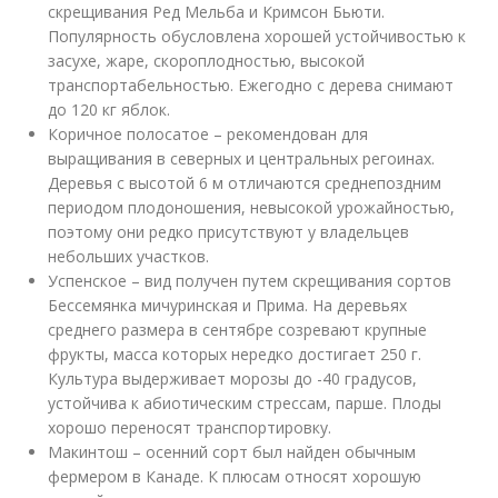
скрещивания Ред Мельба и Кримсон Бьюти.
Популярность обусловлена хорошей устойчивостью к
засухе, жаре, скороплодностью, высокой
транспортабельностью. Ежегодно с дерева снимают
до 120 кг яблок.
Коричное полосатое – рекомендован для
выращивания в северных и центральных регоинах.
Деревья с высотой 6 м отличаются среднепоздним
периодом плодоношения, невысокой урожайностью,
поэтому они редко присутствуют у владельцев
небольших участков.
Успенское – вид получен путем скрещивания сортов
Бессемянка мичуринская и Прима. На деревьях
среднего размера в сентябре созревают крупные
фрукты, масса которых нередко достигает 250 г.
Культура выдерживает морозы до -40 градусов,
устойчива к абиотическим стрессам, парше. Плоды
хорошо переносят транспортировку.
Макинтош – осенний сорт был найден обычным
фермером в Канаде. К плюсам относят хорошую