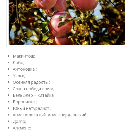
Макинтош;
Лобо;
Антоновка ;
Уэлси;
Осенняя радость ;
Слава победителям;
Бельфлер – китайка;
Боровинка ;
Юный натуралист ;
Анис полосатый. Анис свердловский ;
Долго;
Алкмене;