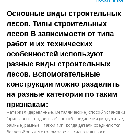
Показать все
Основные виды строительных
Строительные лесы
Леса из металла
лесов. Типы строительных
лесов В зависимости от типа
работ и их технических
Чашечные лесы
Хомутовые лесы
особенностей используют
разные виды строительных
лесов. Вспомогательные
Штыревые лесы
Клиновые лесы
конструкции можно разделить
на разные категории по таким
признакам:
Клиновые леса
материал (деревянные, металлические);способ установки
(приставные, подвесные);способ соединения (модульные,
рамные).рамные– такой тип, когда детали соединяются
безрезьбовым методом за счет диагональных и