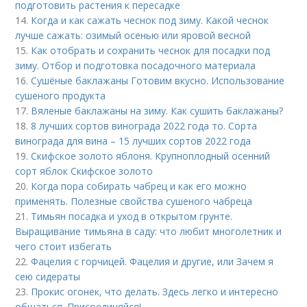
подготовить растения к пересадке
14.
Когда и как сажать чеснок под зиму. Какой чеснок
лучше сажать: озимый осенью или яровой весной
15.
Как отобрать и сохранить чеснок для посадки под
зиму. Отбор и подготовка посадочного материала
16.
Сушёные баклажаны Готовим вкусно. Использование
сушеного продукта
17.
Вяленые баклажаны на зиму. Как сушить баклажаны?
18.
8 лучших сортов винограда 2022 года то. Сорта
винограда для вина – 15 лучших сортов 2022 года
19.
Скифское золото яблоня. Крупноплодный осенний
сорт яблок Скифское золото
20.
Когда пора собирать чабрец и как его можно
применять. Полезные свойства сушеного чабреца
21.
Тимьян посадка и уход в открытом грунте.
Выращивание тимьяна в саду: что любит многолетник и
чего стоит избегать
22.
Фацелия с горчицей. Фацелия и другие, или Зачем я
сею сидераты
23.
Прокис огонек, что делать. Здесь легко и интересно
общаться. Присоединяйся!