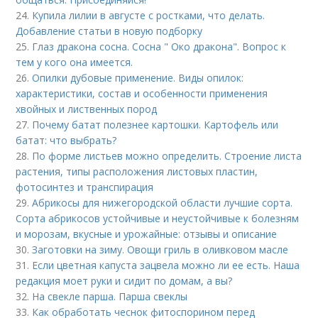
24.
Купила лилии в августе с ростками, что делать.
Добавление статьи в новую подборку
25.
Глаз дракона сосна. Сосна " Око дракона". Вопрос к
тем у кого она имеется.
26.
Опилки дубовые применение. Виды опилок:
характеристики, состав и особенности применения
хвойных и лиственных пород
27.
Почему батат полезнее картошки. Картофель или
батат: что выбрать?
28.
По форме листьев можно определить. Строение листа
растения, типы расположения листовых пластин,
фотосинтез и транспирация
29.
Абрикосы для нижегородской области лучшие сорта.
Сорта абрикосов устойчивые и неустойчивые к болезням
и морозам, вкусные и урожайные: отзывы и описание
30.
Заготовки на зиму. Овощи гриль в оливковом масле
31.
Если цветная капуста зацвела можно ли ее есть. Наша
редакция моет руки и сидит по домам, а вы?
32.
На свекле парша. Парша свеклы
33.
Как обработать чеснок фитоспорином перед