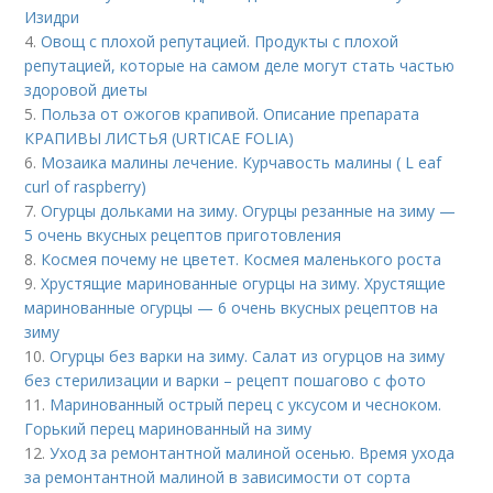
Изидри
4.
Овощ с плохой репутацией. Продукты с плохой
репутацией, которые на самом деле могут стать частью
здоровой диеты
5.
Польза от ожогов крапивой. Описание препарата
КРАПИВЫ ЛИСТЬЯ (URTICAE FOLIA)
6.
Мозаика малины лечение. Курчавость малины ( L eaf
curl of raspberry)
7.
Огурцы дольками на зиму. Огурцы резанные на зиму —
5 очень вкусных рецептов приготовления
8.
Космея почему не цветет. Космея маленького роста
9.
Хрустящие маринованные огурцы на зиму. Хрустящие
маринованные огурцы — 6 очень вкусных рецептов на
зиму
10.
Огурцы без варки на зиму. Салат из огурцов на зиму
без стерилизации и варки – рецепт пошагово с фото
11.
Маринованный острый перец с уксусом и чесноком.
Горький перец маринованный на зиму
12.
Уход за ремонтантной малиной осенью. Время ухода
за ремонтантной малиной в зависимости от сорта