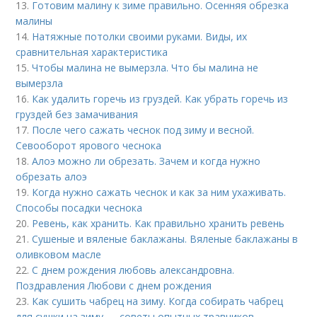
13.
Готовим малину к зиме правильно. Осенняя обрезка
малины
14.
Натяжные потолки своими руками. Виды, их
сравнительная характеристика
15.
Чтобы малина не вымерзла. Что бы малина не
вымерзла
16.
Как удалить горечь из груздей. Как убрать горечь из
груздей без замачивания
17.
После чего сажать чеснок под зиму и весной.
Севооборот ярового чеснока
18.
Алоэ можно ли обрезать. Зачем и когда нужно
обрезать алоэ
19.
Когда нужно сажать чеснок и как за ним ухаживать.
Способы посадки чеснока
20.
Ревень, как хранить. Как правильно хранить ревень
21.
Сушеные и вяленые баклажаны. Вяленые баклажаны в
оливковом масле
22.
С днем рождения любовь александровна.
Поздравления Любови с днем рождения
23.
Как сушить чабрец на зиму. Когда собирать чабрец
для сушки на зиму — советы опытных травников