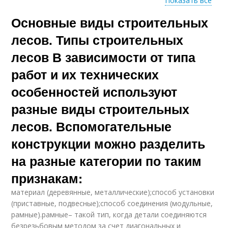
Показать все
Основные виды строительных
Леса из металла
Чашечные лесы
лесов. Типы строительных
лесов В зависимости от типа
работ и их технических
Хомутовые лесы
Хомутовые леса
особенностей используют
разные виды строительных
лесов. Вспомогательные
Штыревые лесы
Клиновые лесы
конструкции можно разделить
на разные категории по таким
признакам:
Клиновые леса
материал (деревянные, металлические);способ установки
(приставные, подвесные);способ соединения (модульные,
рамные).рамные– такой тип, когда детали соединяются
безрезьбовым методом за счет диагональных и