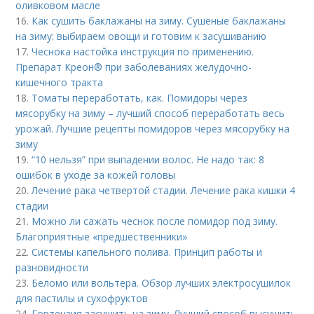
оливковом масле
16.
Как сушить баклажаны на зиму. Сушеные баклажаны
на зиму: выбираем овощи и готовим к засушиванию
17.
Чеснока настойка инструкция по применению.
Препарат Креон® при заболеваниях желудочно-
кишечного тракта
18.
Томаты переработать, как. Помидоры через
мясорубку на зиму – лучший способ переработать весь
урожай. Лучшие рецепты помидоров через мясорубку на
зиму
19.
“10 нельзя” при выпадении волос. Не надо так: 8
ошибок в уходе за кожей головы
20.
Лечение рака четвертой стадии. Лечение рака кишки 4
стадии
21.
Можно ли сажать чеснок после помидор под зиму.
Благоприятные «предшественники»
22.
Системы капельного полива. Принцип работы и
разновидности
23.
Беломо или вольтера. Обзор лучших электросушилок
для пастилы и сухофруктов
24.
Гортензия засушить на зиму. Лучший способ высушить