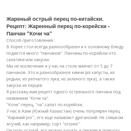
Жареный острый перец по-китайски.
Рецепт: Жаренный перец по-корейски -
Панчан "Кочи ча"
Способ приготовления :
В Корее стол всегда разноообразен и к основному блюду
подается много "панчанов". Панчаны по-корейски-это
салатики или закуски.
Мы не исключение и у нас на столе маячит от 5 до 7
панчанов. Это и разнообразное кимчи (из капусты, из
редьки, из репчатого лука, из зеленого лука), а также
закуски из перцев.
Я расскажу вам рецепт одного остренького панчана под
названием "Кочи ча".
"Кочи"-перец, "ча"-салат по-корейски.
У нас в Азии (Южный Казахстан) очень популярен перец
"бараний рог", его еще называют дунганский. Не слишком
жгучий, как например, сорт "огонек".
Он полу острый, его можно кушать и свежим в прикуску.