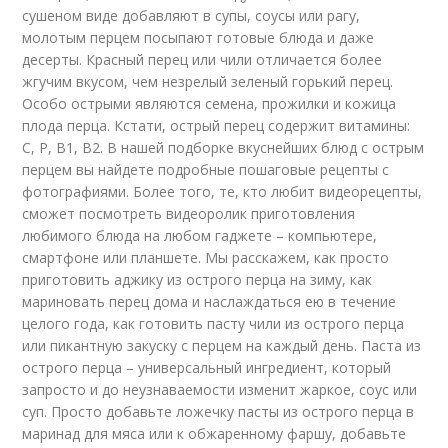
сушеном виде добавляют в супы, соусы или рагу,
молотым перцем посыпают готовые блюда и даже
десерты. Красный перец или чили отличается более
жгучим вкусом, чем незрелый зеленый горький перец.
Особо острыми являются семена, прожилки и кожица
плода перца. Кстати, острый перец содержит витамины:
C, P, B1, B2. В нашей подборке вкуснейших блюд с острым
перцем вы найдете подробные пошаговые рецепты с
фотографиями. Более того, те, кто любит
видео
рецепты,
сможет посмотреть видеоролик приготовления
любимого блюда на любом гаджете – компьютере,
смартфоне или планшете. Мы расскажем, как просто
приготовить аджику из острого перца на зиму, как
мариновать перец дома и наслаждаться ею в течение
целого года, как готовить пасту чили из острого перца
или пикантную закуску с перцем на каждый день. Паста из
острого перца – универсальный ингредиент, который
запросто и до неузнаваемости изменит жаркое, соус или
суп. Просто добавьте ложечку пасты из острого перца в
маринад для мяса или к обжаренному фаршу, добавьте