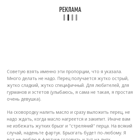
Советую взять именно эти пропорции, что я указала.
Много делать не надо. Перец получается жутко острый,
жутко сладкий, жутко специфичный. Для любителей, для
гурманов и эстетов (улыбаюсь, я сама не такая, я простая
очень девушка).
На сковородку налить масло и сразу выложить перец, не
надо ждать, когда масло нагреется и закипит. Иначе вам
не избежать жутких брызг и "стреляний" перца. На всякий
случай, наденьте фартук. Брызгать будет по-любому. Я
вот не люблю в фартуке готовить и тут на днях