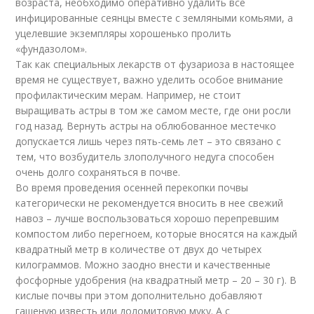
возраста, необходимо оперативно удалить все
инфицированные сеянцы вместе с земляными комьями, а
уцелевшие экземпляры хорошенько пролить
«фундазолом».
Так как специальных лекарств от фузариоза в настоящее
время не существует, важно уделить особое внимание
профилактическим мерам. Например, не стоит
выращивать астры в том же самом месте, где они росли
год назад. Вернуть астры на облюбованное местечко
допускается лишь через пять-семь лет – это связано с
тем, что возбудитель злополучного недуга способен
очень долго сохраняться в почве.
Во время проведения осенней перекопки почвы
категорически не рекомендуется вносить в нее свежий
навоз – лучше воспользоваться хорошо перепревшим
компостом либо перегноем, которые вносятся на каждый
квадратный метр в количестве от двух до четырех
килограммов. Можно заодно внести и качественные
фосфорные удобрения (на квадратный метр – 20 – 30 г). В
кислые почвы при этом дополнительно добавляют
гашеную известь или доломитовую муку. А с