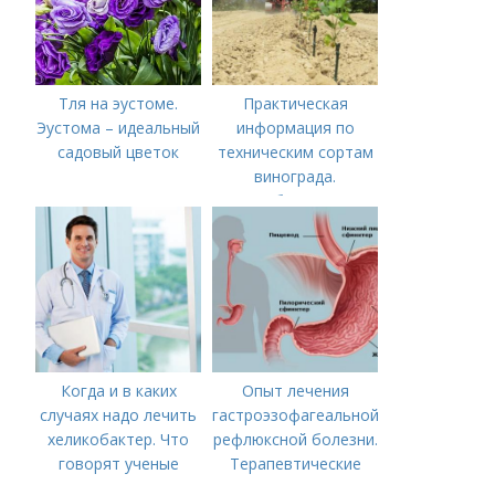
Тля на эустоме.
Практическая
Эустома – идеальный
информация по
садовый цветок
техническим сортам
винограда.
Особенности
технических сортов
винограда
Когда и в каких
Опыт лечения
случаях надо лечить
гастроэзофагеальной
хеликобактер. Что
рефлюксной болезни.
говорят ученые
Терапевтические
аспекты