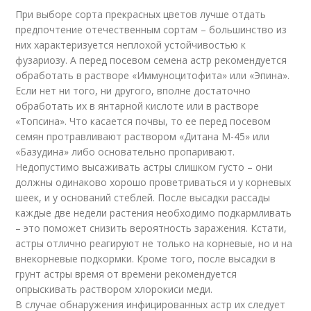
При выборе сорта прекрасных цветов лучше отдать
предпочтение отечественным сортам – большинство из
них характеризуется неплохой устойчивостью к
фузариозу. А перед посевом семена астр рекомендуется
обработать в растворе «Иммуноцитофита» или «Эпина».
Если нет ни того, ни другого, вполне достаточно
обработать их в янтарной кислоте или в растворе
«Топсина». Что касается почвы, то ее перед посевом
семян протравливают раствором «Дитана М-45» или
«Базудина» либо основательно пропаривают.
Недопустимо высаживать астры слишком густо – они
должны одинаково хорошо проветриваться и у корневых
шеек, и у оснований стеблей. После высадки рассады
каждые две недели растения необходимо подкармливать
– это поможет снизить вероятность заражения. Кстати,
астры отлично реагируют не только на корневые, но и на
внекорневые подкормки. Кроме того, после высадки в
грунт астры время от времени рекомендуется
опрыскивать раствором хлорокиси меди.
В случае обнаружения инфицированных астр их следует