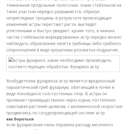
темненькие продольные полосочки. ткани стебельков на
таких участках нередко разрываются, образуя
неприглядные трещины. в результате происходящих
изменений астры перестают расти, выглядят
угнетенными и быстро увядают. кроме того, в нижних
частях стебельков инфицированных астр нередко можно
наблюдать образование налета грибницы либо грибного
спороношения в виде крошечных розоватых подушечек.
Возбудителем фузариоза астр является вредоносный
паразитический гриб фузариум, обитающий в почве в
виде покоящихся толстостенных спор. В астры он
проникает преимущественно через корни, постепенно
охватывая растения целиком, с молниеносной скоростью
продвигаясь по сосудопроводящей системе астр.
как бороться
если фузариозная гниль поразила рассаду месячного