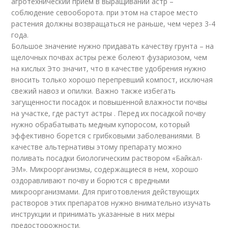
агротехнический прием в выращивании астр –
соблюдение севооборота. при этом на старое место
растения должны возвращаться не раньше, чем через 3-4
года.
Большое значение нужно придавать качеству грунта – на
щелочных почвах астры реже болеют фузариозом, чем
на кислых Это значит, что в качестве удобрения нужно
вносить только хорошо перепревший компост, исключая
свежий навоз и опилки. Важно также избегать
загущенности посадок и повышенной влажности почвы
на участке, где растут астры . Перед их посадкой почву
нужно обрабатывать медным купоросом, который
эффективно борется с грибковыми заболеваниями. В
качестве альтернативы этому препарату можно
поливать посадки биологическим раствором «Байкал-
ЭМ». Микроорганизмы, содержащиеся в нем, хорошо
оздоравливают почву и борются с вредными
микроорганизмами. Для приготовления действующих
растворов этих препаратов нужно внимательно изучать
инструкции и принимать указанные в них меры
предосторожности.