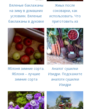
Вяленые баклажаны
Жмых после
на зиму в домашних
соковарки, как
условиях. Вяленые
использовать. Что
баклажаны в духовке
приготовить из
– рецепт пошагового
яблочного пюре от
приготовления на
сока после
зиму с фото в
соковарки,
домашних условиях
соковыжималки.
Рецепты пошагово
Яблоня зимние сорта.
Аналог сушилки
Яблоня – лучшие
Изидри. Подскажите
зимние сорта
аналоги сушилки
Изидри