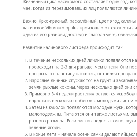
Жизненный цикл насекомого составляет один год, ко
мае, когда из перезимовавших яиц появляются личинк
Важно! Ярко-красный, раскалённый, цвет ягод калины
латинское Viburnum opulus произошло от схожести ли
одна из его разновидностей) и глагола viere, означаю
Развитие калинового листоеда происходит так:
В течение нескольких дней личинки появляются на
происходит на 2-3 дня раньше, чем в тени. Они по
прогрызают пластину насквозь, оставляя прозрач
Взрослые личинки спускаются на грунт и закапыва
земли рыхлые коконы. Через несколько дней они с
Примерно 3-4 недели растения остаются «свободн
нарастить несколько побегов с молодыми листьям
Затем из куколок появляются молодые жуки, кото
малоподвижны. Питаются они также листьями, в
разного размера. Если листвы недостаточно, жуки
зелёные ягоды.
В конце лета – начале осени самки делают яйцекл