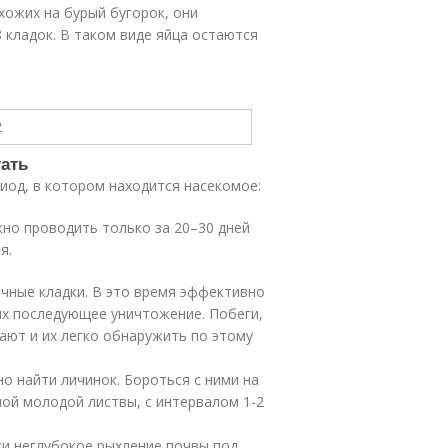
хожих на бурый бугорок, они
 кладок. В таком виде яйца остаются
тать
иод, в котором находится насекомое:
но проводить только за 20–30 дней
я.
ичные кладки. В это время эффективно
их последующее уничтожение. Побеги,
хают и их легко обнаружить по этому
о найти личинок. Бороться с ними на
й молодой листвы, с интервалом 1-2
ти неглубокое рыхление почвы под