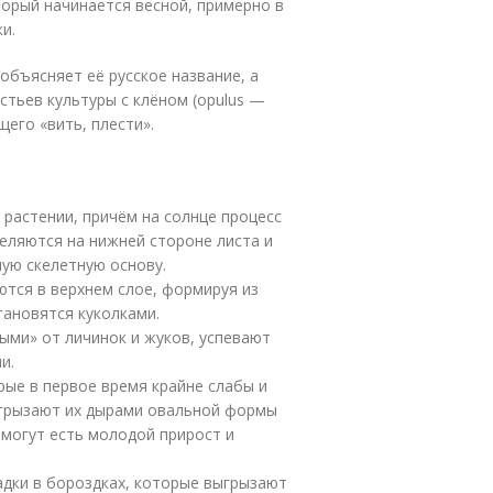
торый начинается весной, примерно в
и.
 объясняет её русское название, а
стьев культуры с клёном (opulus —
щего «вить, плести».
 растении, причём на солнце процесс
селяются на нижней стороне листа и
ную скелетную основу.
ются в верхнем слое, формируя из
тановятся куколками.
ыми» от личинок и жуков, успевают
и.
рые в первое время крайне слабы и
ыгрызают их дырами овальной формы
 могут есть молодой прирост и
адки в бороздках, которые выгрызают