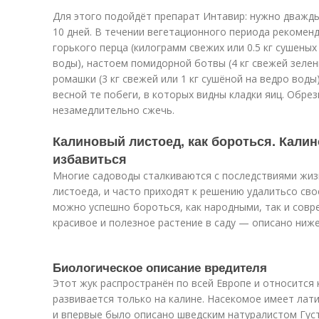
Для этого подойдёт препарат Интавир: нужно дважды
10 дней. В течении вегетационного периода рекомен
горького перца (килограмм свежих или 0.5 кг сушены
воды), настоем помидорной ботвы (4 кг свежей зелен
ромашки (3 кг свежей или 1 кг сушёной на ведро воды
весной те побеги, в которых видны кладки яиц. Обре
незамедлительно сжечь.
Калиновый листоед, как бороться. Калин
избавиться
Многие садоводы сталкиваются с последствиями жи
листоеда, и часто приходят к решению удалитьсо сво
можно успешно бороться, как народными, так и совр
красивое и полезное растение в саду — описано ниже
Биологическое описание вредителя
Этот жук распространён по всей Европе и относится
развивается только на калине. Насекомое имеет латинс
и впервые было описано шведским натуралистом Густ