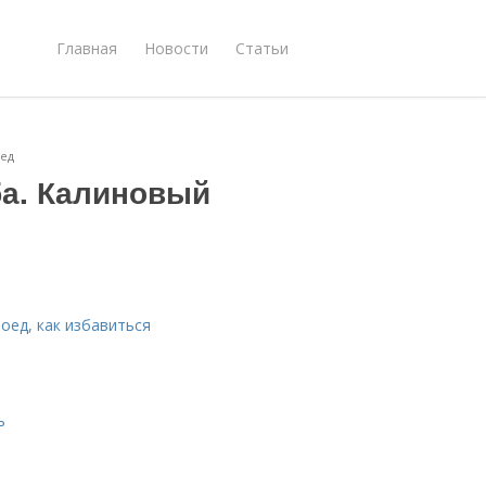
Главная
Новости
Статьи
оед
а. Калиновый
оед, как избавиться
ь