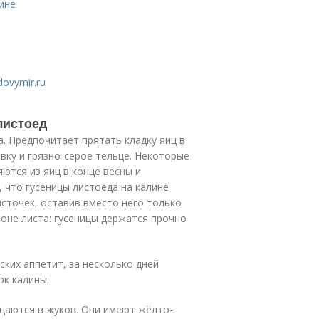
ине
ovymir.ru
листоед
. Предпочитает прятать кладку яиц в
вку и грязно-серое тельце. Некоторые
ются из яиц в конце весны и
 что гусеницы листоеда на калине
источек, оставив вместо него только
роне листа: гусеницы держатся прочно
ских аппетит, за несколько дней
ок калины.
ащаются в жуков. Они имеют жёлто-