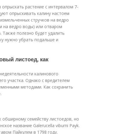
 опрыскать растение с интервалом 7-
дуют опрыскивать калину настоем
х измельченных стручков на ведро
и на ведро воды) или отваром
). Также полезно будет удалить
зку нужно убрать подальше и
овый листоед, как
знедеятельности калинового
его участка. Однако с вредителем
еменными методами. Как сохранить
.
 к обширному семейству листоедов, но
кое название Galerucella viburni Payk.
авом Пайкулем в 1798 году.