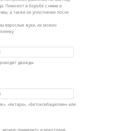
да. Поможет в борьбе с ними и
вы, а также её уплотнение после
ены взрослые жуки, их можно
плёнку.
проводят дважды:
», «Актара», «Битоксибациллин» или
, можно применить и некоторые