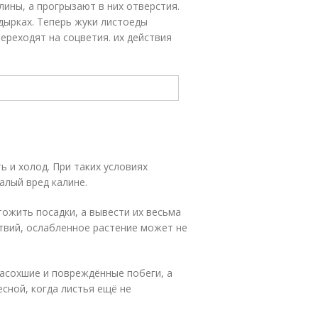
лины, а прогрызают в них отверстия.
дырках. Теперь жуки листоеды
переходят на соцветия. их действия
 и холод. При таких условиях
алый вред калине.
ожить посадки, а вывести их весьма
ствий, ослабленное растение может не
асохшие и повреждённые побеги, а
сной, когда листья ещё не