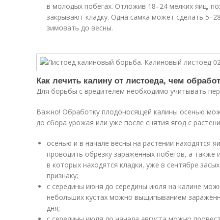
в молодых побегах. Отложив 18–24 мелких яиц, по
закрывают кладку. Одна самка может сделать 5–28
зимовать до весны.
Как лечить калину от листоеда, чем обрабо
Для борьбы с вредителем необходимо учитывать пер
Важно! Обработку плодоносящей калины осенью мож
до сбора урожая или уже после снятия ягод с растени
осенью и в начале весны на растении находятся я
проводить обрезку заражённых побегов, а также 
в которых находятся кладки, уже в сентябре засы
признаку;
с середины июня до середины июля на калине можн
небольших кустах можно выщипыванием заражённо
дня;
с середины июля до начала августа можно провес