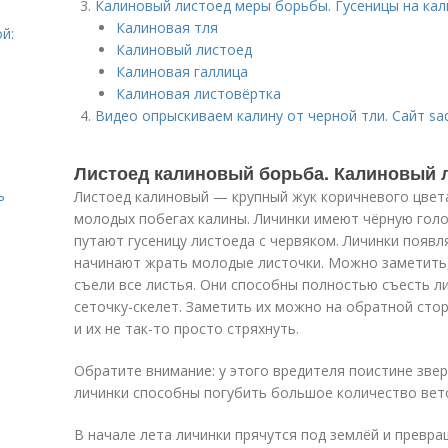
Калиновый листоед меры борьбы. Гусеницы на кал
Калиновая тля
й:
Калиновый листоед
Калиновая галлица
Калиновая листовёртка
Видео опрыскиваем калину от черной тли. Сайт sad
Листоед калиновый борьба. Калиновый 
ь
Листоед калиновый — крупный жук коричневого цвета
молодых побегах калины. Личинки имеют чёрную голо
путают гусеницу листоеда с червяком. Личинки появля
начинают жрать молодые листочки. Можно заметить,
съели все листья. Они способны полностью съесть л
сеточку-скелет. Заметить их можно на обратной сто
и их не так-то просто стряхнуть.
Обратите внимание: у этого вредителя поистине звер
личинки способны погубить большое количество вет
В начале лета личинки прячутся под землёй и превр