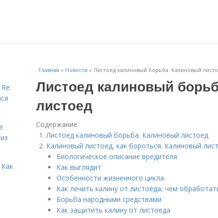
Главная
»
Новости
»
Листоед калиновый борьба. Калиновый лист
Листоед калиновый борьб
 Re:
йся
листоед
Содержание
е
Листоед калиновый борьба. Калиновый листоед
 из
Калиновый листоед, как бороться. Калиновый лист
Биологическое описание вредителя
 Как
Как выглядит
Особенности жизненного цикла
Как лечить калину от листоеда, чем обработат
Борьба народными средствами
Как защитить калину от листоеда