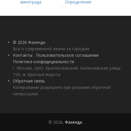
винограда.
Определение
Особенности
болезни. Причины
технических сортов
заболевания
винограда
© 2026 Фазенда
Все о современной жизни за городом
Контакты
Пользовательское соглашение
Политика конфидециальности
г. Москва, ЦАО, Красносельский, Каланчевская улица
15А, м. Красные ворота
Обратная связь
Копирование разрешено при указании обратной
гиперссылки.
© 2026,
Фазенда
.