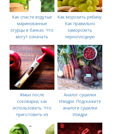
Как спасти вздутые
Как морозить рябину.
маринованные
Как правильно
огурцы в банках. Что
заморозить
могут означать
черноплодную
помутневшие и
рябину
вздувшиеся банки?
Жмых после
Аналог сушилки
соковарки, как
Изидри. Подскажите
использовать. Что
аналоги сушилки
приготовить из
Изидри
яблочного пюре от
сока после