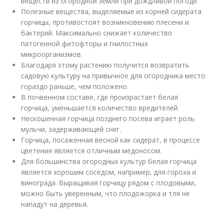
веществ из огородной земли при дождливой погоде.
Полезные вещества, выделяемые из корней сидерата
горчицы, противостоят возникновению плесени и
бактерий. Максимально снижает количество
патогенной фитофторы и гнилостных
микроорганизмов.
Благодаря этому растению получится возвратить
садовую культуру на привычное для огородника место
гораздо раньше, чем положено.
В почвенном составе, где произрастает белая
горчица, уменьшается количество вредителей.
Нескошенная горчица позднего посева играет роль
мульчи, задерживающей снег.
Горчица, посаженная весной как сидерат, в процессе
цветения является отличным медоносом.
Для большинства огородных культур белая горчица
является хорошим соседом, например, для гороха и
винограда. Выращивая горчицу рядом с плодовыми,
можно быть уверенным, что плодожорка и тля не
нападут на деревья.