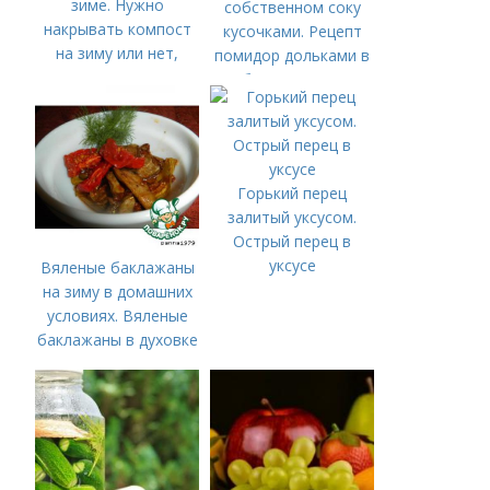
зиме. Нужно
собственном соку
накрывать компост
кусочками. Рецепт
на зиму или нет,
помидор дольками в
спорят огородники
собственном соку
Горький перец
залитый уксусом.
Острый перец в
уксусе
Вяленые баклажаны
на зиму в домашних
условиях. Вяленые
баклажаны в духовке
– рецепт пошагового
приготовления на
зиму с фото в
домашних условиях