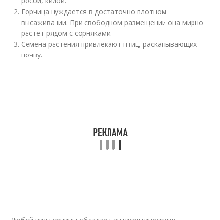
росой, килой.
Горчица нуждается в достаточно плотном
высаживании. При свободном размещении она мирно
растет рядом с сорняками.
Семена растения привлекают птиц, раскапывающих
почву.
Любой вид горчицы обладает антисептическими,