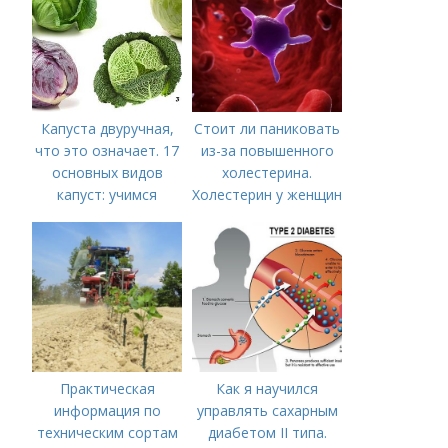
соковарки,
соковыжималки.
Рецепты пошагово
Капуста двуручная,
Стоит ли паниковать
что это означает. 17
из-за повышенного
основных видов
холестерина.
капуст: учимся
Холестерин у женщин
различать капусту
Практическая
Как я научился
информация по
управлять сахарным
техническим сортам
диабетом II типа.