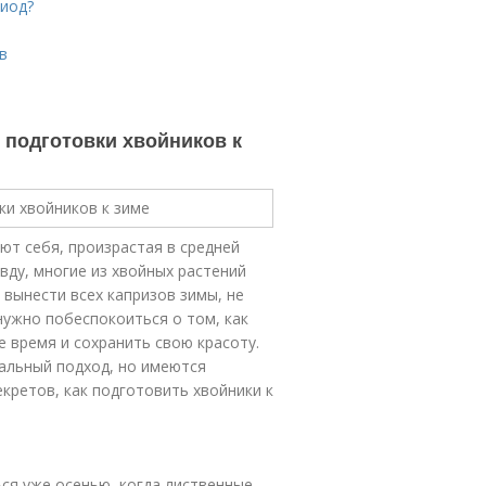
риод?
в
 подготовки хвойников к
ют себя, произрастая в средней
вду, многие из хвойных растений
 вынести всех капризов зимы, не
нужно побеспокоиться о том, как
время и сохранить свою красоту.
альный подход, но имеются
кретов, как подготовить хвойники к
ся уже осенью, когда лиственные