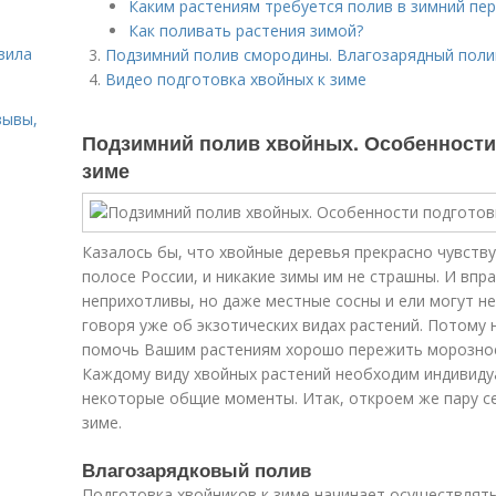
Каким растениям требуется полив в зимний пе
ь
Как поливать растения зимой?
вила
Подзимний полив смородины. Влагозарядный поли
Видео подготовка хвойных к зиме
зывы,
Подзимний полив хвойных. Особенности
зиме
Казалось бы, что хвойные деревья прекрасно чувству
полосе России, и никакие зимы им не страшны. И впра
неприхотливы, но даже местные сосны и ели могут не
говоря уже об экзотических видах растений. Потому 
помочь Вашим растениям хорошо пережить морозное 
Каждому виду хвойных растений необходим индивиду
некоторые общие моменты. Итак, откроем же пару се
зиме.
Влагозарядковый полив
Подготовка хвойников к зиме начинает осуществлять