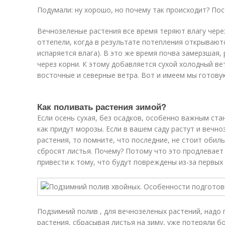
Подумали: ну хорошо, но почему так происходит? По
Вечнозеленые растения все время теряют влагу через
оттепели, когда в результате потепления открываютс
испаряется влага). В это же время почва замерзшая,
через корни. К этому добавляется сухой холодный в
восточные и северные ветра. Вот и имеем мы готовую
Как поливать растения зимой?
Если осень сухая, без осадков, особенно важным ста
как придут морозы. Если в вашем саду растут и вечн
растения, то помните, что последние, не стоит обиль
сбросят листья. Почему? Потому что это продлевает
привести к тому, что будут повреждены из-за первых
Подзимний полив , для вечнозеленых растений, надо 
растения, сбрасывая листья на зиму, уже потеряли б