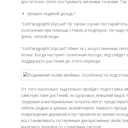
достаточно легко постукивать мелкими точками. Так 
прошел ледяной дождь?
“ListParagraphCxSpLast”>В таком случае постарайтес
положение при помощи стяжек и подпорок. Не надо 
фена, теплой воды.
“ListParagraphCxSpLast”>Вместе с искусственным те
почки. Когда наступит солнечная погода, лед сойдет
поддержать растения до этого периода.
От того насколько тщательно пройдет подготовка хв
самочувствие растений, их здоровье, внешний вид в 
трудовые и материальные затраты могут предотврат
гибель редких и ценных экземпляров. Намного проще
повреждения деревьев и кустарников во время холодн
восстанавливать потерянные декоративные свойства.
вылечить деревья от солнечных ожогов .