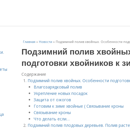
Главная
»
Новости
»
Подзимний полив хвойных. Особенности подг
Подзимний полив хвойных
и.
подготовки хвойников к з
веты
Содержание
Подзимний полив хвойных. Особенности подготовк
Влагозарядковый полив
Укрепление новых посадок
Защита от ожогов
Готовим к зиме хвойные ( Связывание кроны
Связывание кроны
ца
Что делать если…
Подзимний полив плодовых деревьев. Полив расте