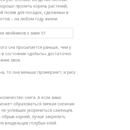
 хорошо пролить корень растений,
й полив для посадок, сделанных в
отов – на любом году жизни.
ного сна просыпается раньше, чем у
не в состоянии «добыть» достаточно
ание хвои.
а, то она меньше промерзнет, и риск
количество снега. А если зима
 может образоваться липкая снежная
 не успевших укорениться саженцев.
 обрыв корней, лучше закрепить
ля владельцев голубых елей.