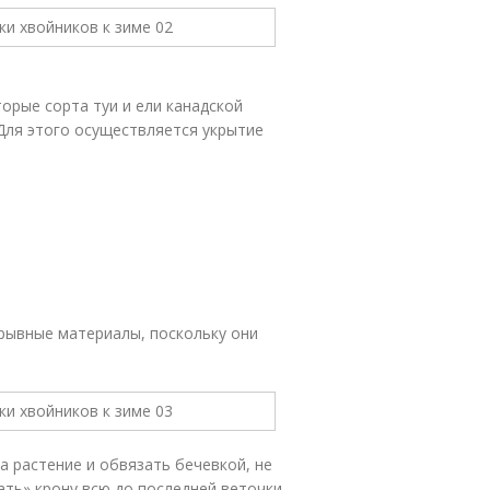
орые сорта туи и ели канадской
Для этого осуществляется укрытие
крывные материалы, поскольку они
 растение и обвязать бечевкой, не
ать» крону всю до последней веточки.