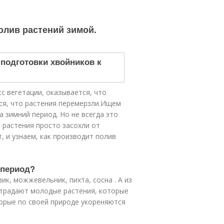
олив растений зимой.
с вегетации, оказывается, что
тся, что растения перемерзли.Ищем
 зимний период. Но не всегда это
о растения просто засохли от
, и узнаем, как производит полив
 период?
к, можжевельник, пихта, сосна . А из
страдают молодые растения, которые
торые по своей природе укореняются