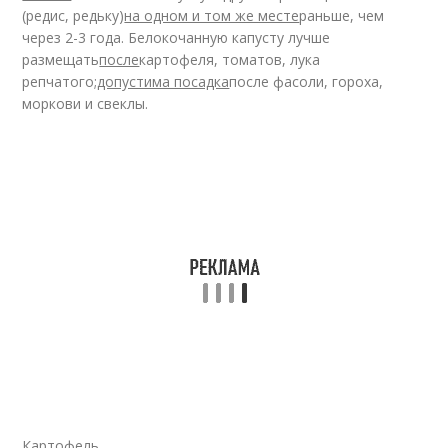
(редис, редьку)
на одном и том же месте
раньше, чем
через 2-3 года. Белокочанную капусту лучше
размещать
после
картофеля, томатов, лука
репчатого;
допустима посадка
после фасоли, гороха,
моркови и свеклы.
Картофель