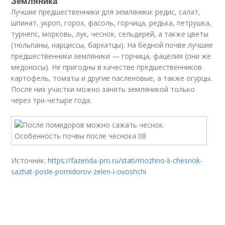
Земляника
Лучшие предшественники для земляники: редис, салат,
шпинат, укроп, горох, фасоль, горчица, редька, петрушка,
турнепс, морковь, лук, чеснок, сельдерей, а также цветы
(тюльпаны, нарциссы, бархатцы). На бедной почве лучшие
предшественники земляники — горчица, фацелия (они же
медоносы). Не пригодны в качестве предшественников
картофель, томаты и другие пасленовые, а также огурцы.
После них участки можно занять земляникой только
через три-четыре года.
Источник:
https://fazenda-pro.ru/stati/mozhno-li-chesnok-
sazhat-posle-pomidorov-zelen-i-ovoshchi