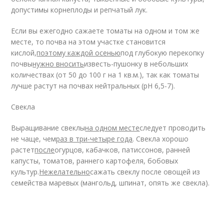
допустимы корнеплоды и репчатый лук.
Если вы ежегодно сажаете томаты на одном и том же
месте, то почва на этом участке становится
кислой,
поэтому каждой осенью
под глубокую перекопку
почвы
нужно вносить
известь-пушонку в небольших
количествах (от 50 до 100 г на 1 кв.м.), так как томаты
лучше растут на почвах нейтральных (рН 6,5-7).
Свекла
Выращивание свеклы
на одном месте
следует проводить
не чаще, чем
раз в три-четыре года
. Свекла хорошо
растет
после
огурцов, кабачков, патиссонов, ранней
капусты, томатов, раннего картофеля, бобовых
культур.
Нежелательно
сажать свеклу после овощей из
семейства маревых (мангольд, шпинат, опять же свекла).