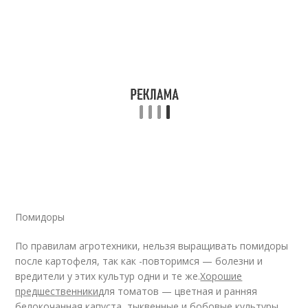
Помидоры
По правилам агротехники, нельзя выращивать помидоры
после картофеля, так как -повторимся — болезни и
вредители у этих культур одни и те же.
Хорошие
предшественники
для томатов — цветная и ранняя
белокочанная капуста, тыквенные и бобовые культуры,