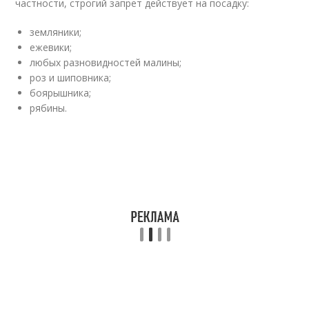
частности, строгий запрет действует на посадку:
земляники;
ежевики;
любых разновидностей малины;
роз и шиповника;
боярышника;
рябины.