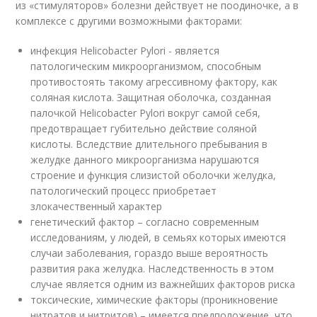
из «стимуляторов» болезни действует не поодиночке, а в
комплексе с другими возможными факторами:
инфекция Helicobacter Pylori - является
патологическим микроорганизмом, способным
противостоять такому агрессивному фактору, как
соляная кислота. Защитная оболочка, созданная
палочкой Helicobacter Pylori вокруг самой себя,
предотвращает губительно действие соляной
кислоты. Вследствие длительного пребывания в
желудке данного микроорганизма нарушаются
строение и функция слизистой оболочки желудка,
патологический процесс приобретает
злокачественный характер
генетический фактор – согласно современным
исследованиям, у людей, в семьях которых имеются
случаи заболевания, гораздо выше вероятность
развития рака желудка. Наследственность в этом
случае является одним из важнейших факторов риска
токсические, химические факторы (проникновение
нитратов и нитритов) – имеется предположение, что