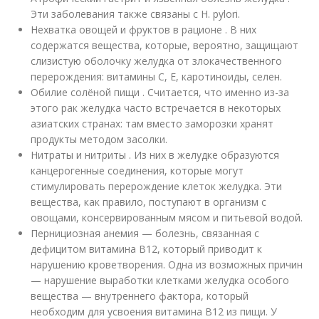
Эти заболевания также связаны с H. pylori.
Нехватка овощей и фруктов в рационе . В них
содержатся вещества, которые, вероятно, защищают
слизистую оболочку желудка от злокачественного
перерождения: витамины C, E, каротиноиды, селен.
Обилие солёной пищи . Считается, что именно из-за
этого рак желудка часто встречается в некоторых
азиатских странах: там вместо заморозки хранят
продукты методом засолки.
Нитраты и нитриты . Из них в желудке образуются
канцерогенные соединения, которые могут
стимулировать перерождение клеток желудка. Эти
вещества, как правило, поступают в организм с
овощами, консервированным мясом и питьевой водой.
Пернициозная анемия — болезнь, связанная с
дефицитом витамина B12, который приводит к
нарушению кроветворения. Одна из возможных причин
— нарушение выработки клетками желудка особого
вещества — внутреннего фактора, который
необходим для усвоения витамина B12 из пищи. У