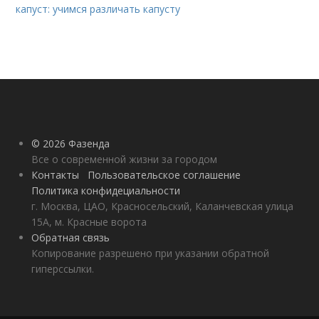
капуст: учимся различать капусту
© 2026 Фазенда
Все о современной жизни за городом
Контакты
Пользовательское соглашение
Политика конфидециальности
г. Москва, ЦАО, Красносельский, Каланчевская улица
15А, м. Красные ворота
Обратная связь
Копирование разрешено при указании обратной
гиперссылки.