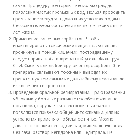
языка. Процедуру повторяют несколько раз, до
появления чистых промывных вод. Нельзя проводить
промывание желудка в домашних условиях людям в
бессознательном состоянии или детям первых пяти
лет жизни.
Применение кишечных сорбентов. Чтобы
инактивировать токсические вещества, успевшие
проникнуть в тонкий кишечник, пострадавшему
следует принять Активированный уголь, Фильтрум
СТИ, Смекту или любой другой энтеросорбент. Эти
препараты связывают токсины и выводят их,
препятствуя тем самым их дальнейшему всасыванию
из кишечника в кровоток.
Проведение оральной регидратации. При отравлении
яблоками у больных развивается обезвоживание
организма, нарушается электролитный баланс,
появляются признаки общей интоксикации. Для их
устранения применяют обильное питье. Можно
давать некрепкий несладкий чай, минеральную воду
без газа, раствор Регидрона или Педитрала. Не