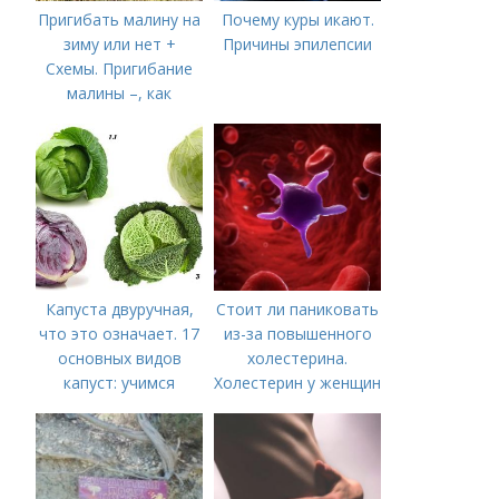
Пригибать малину на
Почему куры икают.
зиму или нет +
Причины эпилепсии
Схемы. Пригибание
малины –, как
правильно сделать и
когда
Капуста двуручная,
Стоит ли паниковать
что это означает. 17
из-за повышенного
основных видов
холестерина.
капуст: учимся
Холестерин у женщин
различать капусту