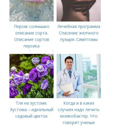
Персик солнышко
Лечебная программа
описание сорта.
Спасение желчного
Описание сортов
пузыря. Симптомы
персика
(советский,солнечный,
новость степи,
пушистый ранний)
Тля на эустоме.
Когда и в каких
Эустома – идеальный
случаях надо лечить
садовый цветок
хеликобактер. Что
говорят ученые