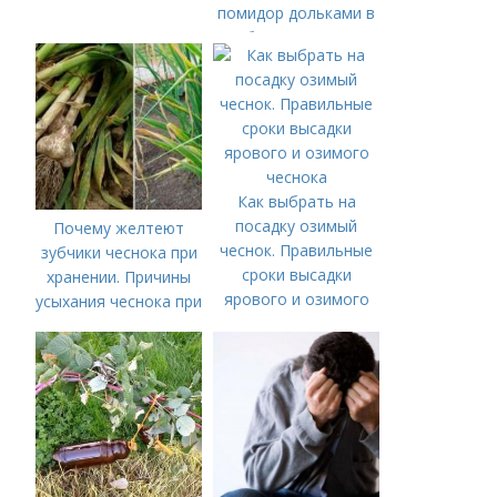
помидор дольками в
собственном соку
Как выбрать на
посадку озимый
Почему желтеют
чеснок. Правильные
зубчики чеснока при
сроки высадки
хранении. Причины
ярового и озимого
усыхания чеснока при
чеснока
хранении