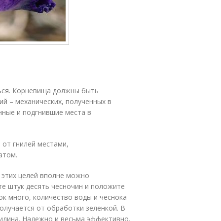
ться. Корневища должны быть
й – механических, полученных в
нные и подгнившие места в
 от гнилей местами,
атом.
я этих целей вполне можно
те штук десять чесночин и положите
нок много, количество воды и чеснока
олучается от обработки зеленкой. В
идина. Надежно и весьма эффективно.