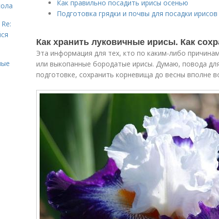
Как правильно посадить ирисы осенью
сола
Подготовка грядки и почвы для посадки ирисов
 Re:
йся
Как хранить луковичные ирисы. Как сох
Эта информация для тех, кто по каким-либо причина
ные
или выкопанные бородатые ирисы. Думаю, повода дл
подготовке, сохранить корневища до весны вполне 