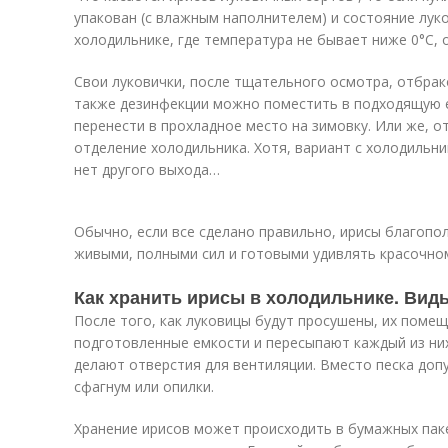
упакован (с влажным наполнителем) и состояние луко
холодильнике, где температура не бывает ниже 0°С,
Свои луковички, после тщательного осмотра, отбрак
также дезинфекции можно поместить в подходящую 
перенести в прохладное место на зимовку. Или же, о
отделение холодильника. Хотя, вариант с холодильник
нет другого выхода…
Обычно, если все сделано правильно, ирисы благопо
живыми, полными сил и готовыми удивлять красочно
Как хранить ирисы в холодильнике. Вид
После того, как луковицы будут просушены, их поме
подготовленные емкости и пересыпают каждый из них
делают отверстия для вентиляции. Вместо песка доп
сфагнум или опилки.
Хранение ирисов может происходить в бумажных паке