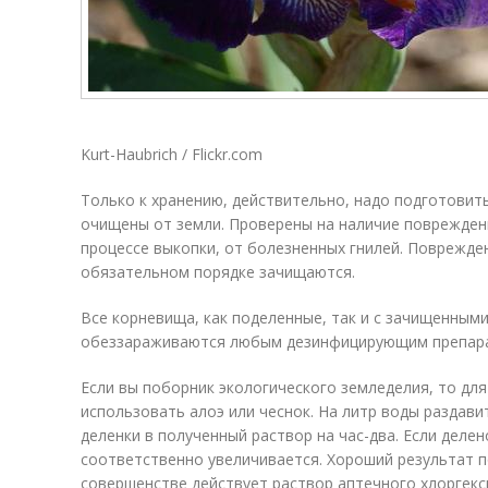
Kurt-Haubrich / Flickr.com
Только к хранению, действительно, надо подготови
очищены от земли. Проверены на наличие повреждени
процессе выкопки, от болезненных гнилей. Поврежде
обязательном порядке зачищаются.
Все корневища, как поделенные, так и с зачищенными
обеззараживаются любым дезинфицирующим препар
Если вы поборник экологического земледелия, то дл
использовать алоэ или чеснок. На литр воды раздави
деленки в полученный раствор на час-два. Если деле
соответственно увеличивается. Хороший результат п
совершенстве действует раствор аптечного хлоргекс