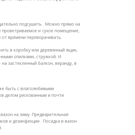
щательно подсушить . Можно прямо на
е проветриваемое и сухое помещение,
 от времени переворачивать.
жить в коробку или деревянный ящик,
нными опилками, стружкой. И
 на застекленный балкон, веранду, в
 же быть с влаголюбивыми
сов делом рискованным и почти
 вазон на зиму. Предварительная
ков и дезинфекции . Посадка в вазон
.