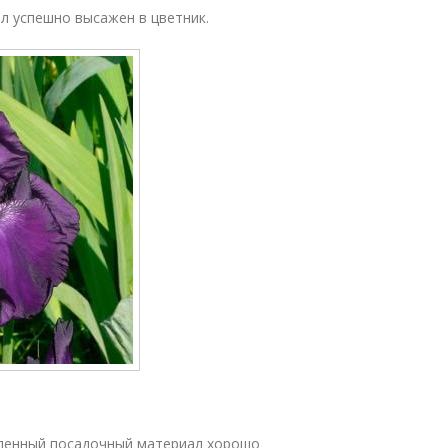
л успешно высажен в цветник.
упленный посадочный материал хорошо