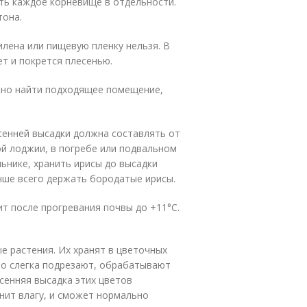
ть каждое корневище в отдельности.
тона.
илена или пищевую пленку нельзя. В
т и покрется плесенью.
ужно найти подходящее помещение,
сенней высадки должна составлять от
ой лоджии, в погребе или подвальном
ьнике, хранить ирисы до высадки
чше всего держать бородатые ирисы.
ит после прогревания почвы до +11°С.
ые растения. Их хранят в цветочных
но слегка подрезают, обрабатывают
сенняя высадка этих цветов
анит влагу, и сможет нормально