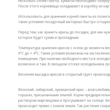
несколько слоев газеты. Бумагой необходимо оберну
После этого корневища складывают в коробку из кар
Использовать для хранения корней пакеты из полиэт
таких условиях посадочный материал быстро отсырее
Перед тем, как хранить ирисы до посадки, для них н
которое будет сухим и прохладным.
Температура хранения ирисов с осени до момента ве
0°С до + 4°С. Такие условия возможны на застекленн
помещении. При наличии свободного места в холодил
возможно и там. В овощном отсеке холодильника лу
Весенняя высадка ирисов в открытый грунт происход
Японский, сибирский, луизианский ирис – влаголюбив
горшках, присыпанными землей. Корни предваритель
раствором марганцовки и просушивают на солнце. Ве
происходит прямо с комом земли. Так растение сохр