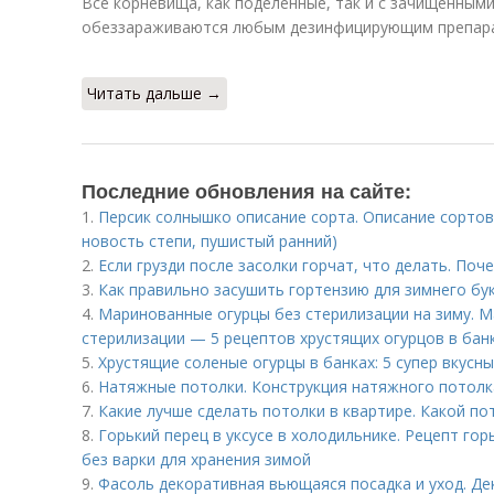
Все корневища, как поделенные, так и с зачищенными
обеззараживаются любым дезинфицирующим препар
Читать дальше →
Последние обновления на сайте:
1.
Персик солнышко описание сорта. Описание сортов
новость степи, пушистый ранний)
2.
Если грузди после засолки горчат, что делать. Поч
3.
Как правильно засушить гортензию для зимнего бу
4.
Маринованные огурцы без стерилизации на зиму. М
стерилизации — 5 рецептов хрустящих огурцов в бан
5.
Хрустящие соленые огурцы в банках: 5 супер вкусн
6.
Натяжные потолки. Конструкция натяжного потолк
7.
Какие лучше сделать потолки в квартире. Какой п
8.
Горький перец в уксусе в холодильнике. Рецепт гор
без варки для хранения зимой
9.
Фасоль декоративная вьющаяся посадка и уход. Де