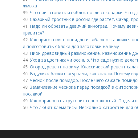
жмыха
39.
Что приготовить из яблок после соковарки. Что 
40.
Сахарный тростник в россии где растет. Сахар, п
41.
Надо ли обрезать девичий виноград. Почему деви
нравится?
42.
Как приготовить повидло из яблок оставшихся по
и подготовить яблоки для заготовки на зиму
43.
Пион древовидный размножение. Размножение др
44.
Уход за цветниками осенью. Что еще нужно делат
45.
Огород рецепт на зиму. Классический рецепт сала
46.
Вздулись банки с огурцами, как спасти. Почему в
47.
Чеснок после помидор. После чего сажать помид
48.
Замачивание чеснока перед посадкой в фитоспори
посадкой
49.
Как мариновать трутовик серно-желтый. Поделиться
50.
Что любят клематисы. Несколько хитростей для 