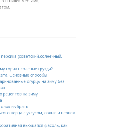
 от гнилей местами,
атом.
 персика (советский,солнечный,
ему горчат соленые грузди?
кета. Основные способы
аринованные огурцы на зиму без
ках
ых рецептов на зиму
а
отолок выбрать
ького перца с уксусом, солью и перцем
коративная вьющаяся фасоль, как