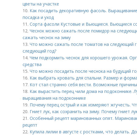
цветы на участке
10.
Как посадить декоративную фасоль. Выращивание
посадка и уход
11.
Сорта фасоли Кустовые и Вьющиеся. Вьющиеся с
12.
Чеснок можно сажать после помидор на следующий
сажать чеснок на зиму
13.
Что можно сажать после томатов на следующий г
следующий год?
14.
Чем подкормить чеснок для хорошего урожая. Ор
средства
15.
Что можно посадить после чеснока на будущий го
16.
Как выбрать кровать для спальни. Размер и форм
17.
Кот стал странно себя вести. Возможные причины
18.
Как вырастить перец чили дома на подоконнике. Л
выращивания на подоконнике
19.
Почему перец острый и как измеряют жгучесть. Ч
20.
Гниет лук, как сохранить на зиму. Почему гниет лу
21.
Особенный рецепт маринованных опят. Маринован
рецепт
22.
Купила лилии в августе с ростками, что делать. 