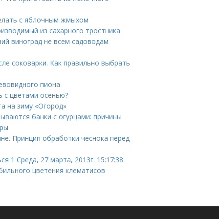
делать с яблочным жмыхом
роизводимый из сахарного тростника
чий виноград не всем садоводам
сле соковарки. Как правильно выбрать
евовидного пиона
ь с цветами осенью?
та на зиму «Огород»
зрываются банки с огурцами: причины
оры
не. Принцип обработки чеснока перед
 1 Среда, 27 марта, 2013г. 15:17:38
обильного цветения клематисов