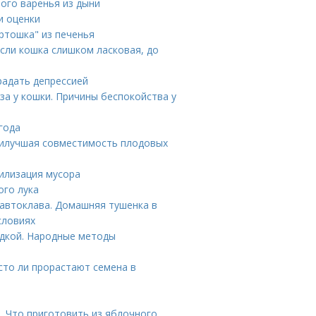
ного варенья из дыни
и оценки
ртошка" из печенья
если кошка слишком ласковая, до
радать депрессией
за у кошки. Причины беспокойства у
года
Наилучшая совместимость плодовых
илизация мусора
ого лука
 автоклава. Домашняя тушенка в
словиях
адкой. Народные методы
сто ли прорастают семена в
. Что приготовить из яблочного