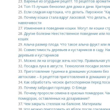
23.
Варенье из огурдыни рецепт. 10 рецептов аромат
24.
Топ-15 лучших бензопил для дома и дачи. Критери
25.
Если сладкая картошка, что делать. Пирожное "Ка
26.
Почему кошка стала вдруг ласковой. Что делать, 
навязчивости
27.
Изменения в поведении кошки. Могут ли кошки ст
28.
Другие болезни Неестественное поведение или по
кошек
29.
Алыча размер плода. Что такое алыча фрукт или я
30.
Совместимость деревьев и кустарников в саду. 
деревьев и кустарников
31.
Можно ли на огороде жечь костер. Правильная ут
32.
Посадка лука в августе. Технология посадки зелен
33.
Приготовление тушенки в домашних условиях без
автоклаве – 6 рецептов приготовления в домашних у
34.
Как обработать чеснок фитоспорином перед пос
35.
Почему забродил горлодер. О блюде
36.
Почему проросли семена в красных помидорах. Ча
помидорах, оставленных на дозаривание?
37.
Чем закрыть стеллаж на балконе. Материалы
38.
Что можно приготовить из яблок после соковарки