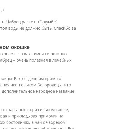
да
ь. Чабрец растет в "клумбе"
тоя воды не должно быть. Спасибо за
нном окошке
о знает его как тимьян и активно
чабрец – очень полезная в лечебных
роицы. В этот день им принято
ления икон с ликом Богородицы, что
о дополнительное народное название
о отвары пьют при сильном кашле,
ывая и прикладывая примочки на
их состояниях, а чай с чабрецом
 нашел в официальной медицине. Его