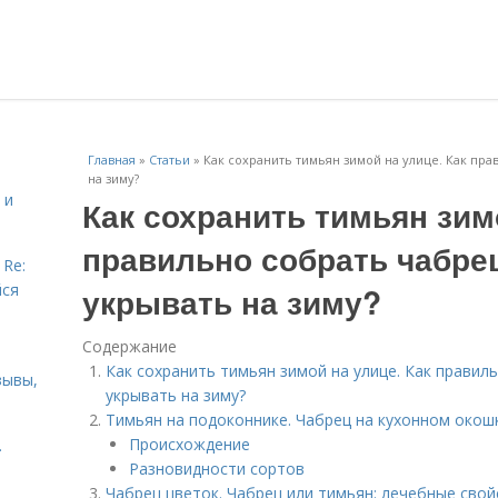
Главная
»
Статьи
»
Как сохранить тимьян зимой на улице. Как пра
на зиму?
 и
Как сохранить тимьян зим
правильно собрать чабрец
 Re:
йся
укрывать на зиму?
Содержание
Как сохранить тимьян зимой на улице. Как правиль
зывы,
укрывать на зиму?
Тимьян на подоконнике. Чабрец на кухонном окош
Происхождение
.
Разновидности сортов
Чабрец цветок. Чабрец или тимьян: лечебные сво