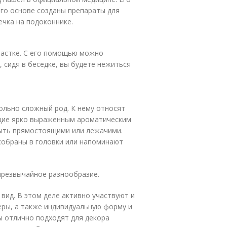
его основе созданы препараты для
ечка на подоконнике.
участке. С его помощью можно
 сидя в беседке, вы будете нежиться
вольно сложный род. К нему относят
ющие ярко выраженным ароматическим
быть прямостоящими или лежачими.
собраны в головки или напоминают
 чрезвычайное разнообразие.
вид. В этом деле активно участвуют и
еры, а также индивидуальную форму и
ы отлично подходят для декора