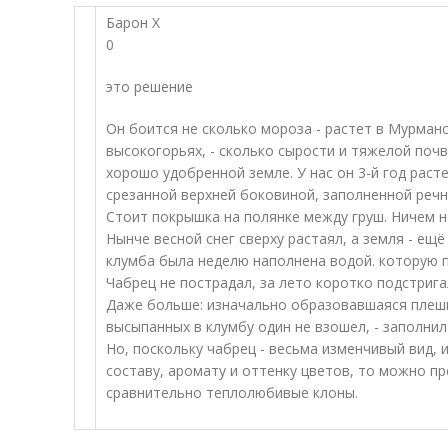
Барон Х
0
это решение
Он боится не сколько мороза - растет в Мурманс
высокогорьях, - сколько сырости и тяжелой поч
хорошо удобренной земле. У нас он 3-й год раст
срезанной верхней боковиной, заполненной речн
Стоит покрышка на полянке между груш. Ничем н
Нынче весной снег сверху растаял, а земля - ещё
клумба была неделю наполнена водой. которую 
Чабрец не пострадал, за лето коротко подстригал
Даже больше: изначально образовавшаяся плешин
высыпанных в клумбу один не взошел, - заполни
Но, поскольку чабрец - весьма изменчивый вид,
составу, аромату и оттенку цветов, то можно пр
сравнительно теплолюбивые клоны.