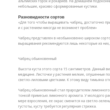
альпийских горок и рокариев. На домашнем подоконн
небольшие, красиво сформированные кустики.
Разновидности сортов
«Для того чтобы выращивать чабрец, достаточно пр
и с растением никогда не возникнет проблем»
Чабрец представлен в необыкновенно широком сорт
выращивания рекомендуются лишь некоторые из них,
Чабрец обыкновенный
Высота куста этого сорта 15 сантиметров. Данный в
медицине. Листочки у растения мелкие, опушенные по
светло-лиловыми цветками. К этому виду тимьяна от
Чабрец обыкновенный стал прародителем лимонного 
тонкой примесью лимонного аромата. У молодого рас
мере взросления, ее окрас сменится на светло-зелен
густоты, кусту требуется регулярная стрижка.