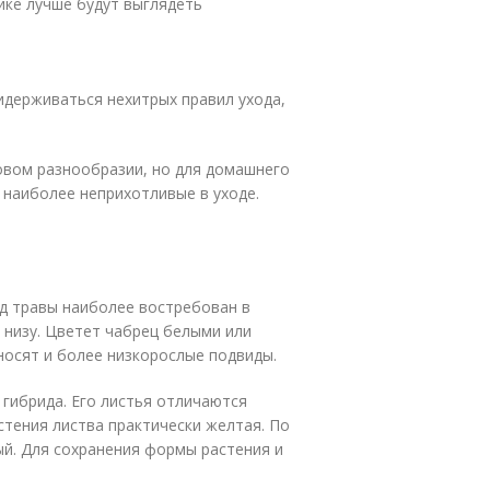
ике лучше будут выглядеть
идерживаться нехитрых правил ухода,
овом разнообразии, но для домашнего
 наиболее неприхотливые в уходе.
ид травы наиболее востребован в
 низу. Цветет чабрец белыми или
носят и более низкорослые подвиды.
гибрида. Его листья отличаются
тения листва практически желтая. По
ый. Для сохранения формы растения и