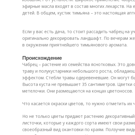
эфирные масла входят в состав многих лекарств. На 
детей. В общем, кустик тимьяна – это настоящая апт
Если у вас есть дача, то стоит рассадить чабрец на 
оригинально декорировать ландшафт. По вечерам же,
в окружении приятнейшего тимьянового аромата.
Происхождение
Чабрец – растение из семейства яснотковых. Это до
траву и полукустарники небольшого роста, облада
эффектом. Стебли травы одеревеневшие. Он могут 
Высота куста не превышает 35 сантиметров. Цветки 
метелочки. Они размещаются на концах цветоносов.
Что касается окраски цветов, то нужно отметить их
Но не только цветы придают растению декоративный 
листочки, которые у каждого сорта имеют свои разм
своеобразный вид окантовки по краям. Ползучие вид