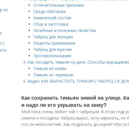
Отличительные признаки
р из
Среда обитания
Химический состав
Сбор и заготовка
Лечебные и полезные свойства
м
Чабрец для женщин
Рецепты применения
 17
Чабрец для мужчин
чать
Противопоказания
Как посадить тимьян на даче. Способы выращиван
Тимьян из семян
Тимьян из черенков
Видео КАК ВЫРАСТИТЬ ТИМЬЯН ( ЧАБРЕЦ ) В Д
Как сохранить тимьян зимой на улице. К
и надо ли его укрывать на зиму?
Мой папа очень любит чай с чабрецом. В этом году р
семена и посадила. Чабрец вырос, хочу нарезать, но 
что он многолетник. Как подрезать до корня? Или ос