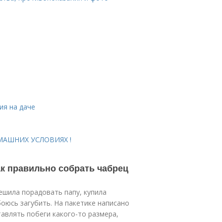
ия на даче
ОМАШНИХ УСЛОВИЯХ !
ак правильно собрать чабрец
ешила порадовать папу, купила
боюсь загубить. На пакетике написано
тавлять побеги какого-то размера,