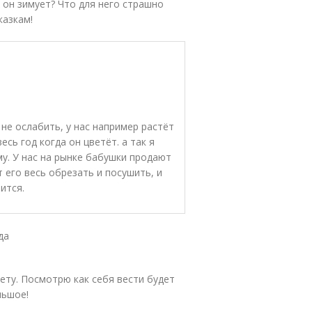
 он зимует? Что для него страшно
казкам!
 не ослабить, у нас например растёт
есь год когда он цветёт. а так я
му. У нас на рынке бабушки продают
т его весь обрезать и посушить, и
ится.
да
ету. Посмотрю как себя вести будет
льшое!