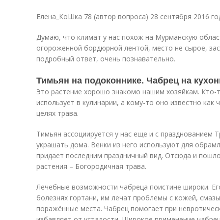
Елена_КоШка 78 (автор вопроса) 28 сентября 2016 го
Думаю, что климат у нас похож на Мурманскую област
огороженной бордюрной лентой, место не сырое, зас
подробный ответ, очень познавательно.
Тимьян на подоконнике. Чабрец на кухо
Это растение хорошо знакомо нашим хозяйкам. Кто-т
использует в кулинарии, а кому-то оно известно как 
целях трава.
Тимьян ассоциируется у нас еще и с празднованием Т
украшать дома. Венки из него используют для обрам
придает последним праздничный вид. Отсюда и пошл
растения – Богородичная трава.
Лечебные возможности чабреца поистине широки. Ег
болезнях гортани, им лечат проблемы с кожей, смаз
поражённые места. Чабрец помогает при невротическ
избавляет от усталости. Широкое применение чабрец