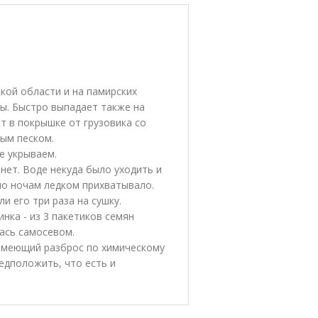
кой области и на памирских
вы. Быстро выпадает также на
ет в покрышке от грузовика со
ым песком.
е укрываем.
 нет. Воде некуда было уходить и
по ночам ледком прихватывало.
и его три раза на сушку.
ка - из 3 пакетиков семян
лась самосевом.
 имеющий разброс по химическому
едположить, что есть и