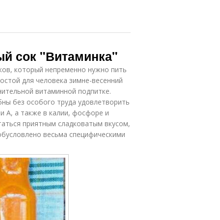
ый сок "Витаминка"
ков, который непременно нужно пить
ростой для человека зимне-весенний
нительной витаминной подпитке.
бны без особого труда удовлетворить
и A, а также в калии, фосфоре и
таться приятным сладковатым вкусом,
о обусловлено весьма специфическими