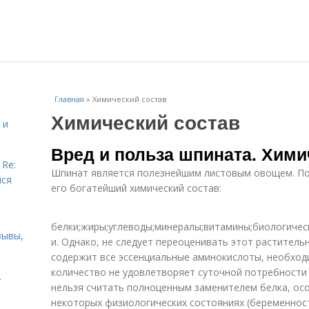
Главная
»
Химический состав
Химический состав
 и
Вред и польза шпината. Хими
 Re:
Шпинат является полезнейшим листовым овощем. По
йся
его богатейший химический состав:
белки;жиры;углеводы;минералы;витамины;биологичес
зывы,
и. Однако, не следует переоценивать этот раститель
содержит все эссенциальные аминокислоты, необход
количество не удовлетворяет суточной потребности
.
нельзя считать полноценным заменителем белка, осо
некоторых физиологических состояниях (беременност