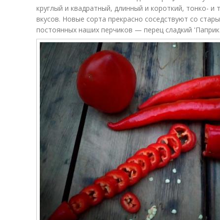
круглый и квадратный, длинный и короткий, тонко- и 
вкусов. Новые сорта прекрасно соседствуют со стар
постоянных наших перчиков — перец сладкий 'Папри