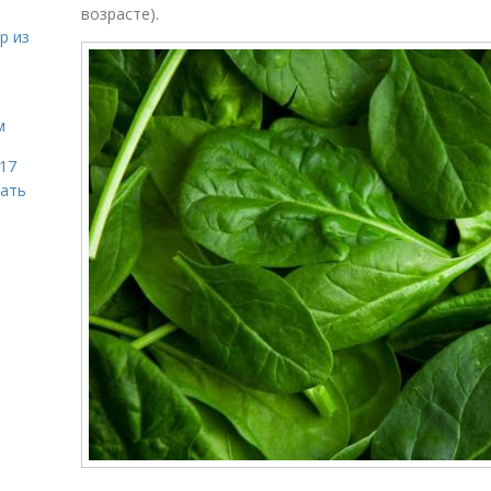
возрасте).
р из
м
 17
чать