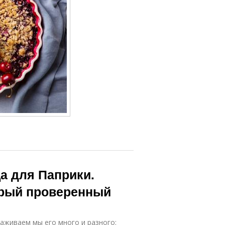
а для Паприки.
арый проверенный
саживаем мы его много и разного: