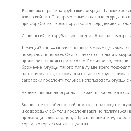
Различают три типа «рубашки» огурцов. Гладкие зел
азиатский тип. Это прекрасные салатные огурцы, но 
при обработке теряют хрусткость, сердцевина станов
Славянский тип «рубашки» – редкие большие пузырьки
Немецкий тип — множественные мелкие пузырьки и 
поверхность плодов. Они отличаются тонкой кожурой
проникает в плоды при засолке. Большое содержание
брожение. Огурцы такого типа лучше всего подходят 
плотная мякоть, потому они остаются хрустящими по
заготовки предпочтительнее использовать огурцы с
Черные шипики на огурцах — гарантия качества засо
Знание этих особенностей поможет при покупке огурц
и садоводы-любители предпочитают не полагаться на
производителей огурцов, а брать инициативу, то есть
сорта, которые считают нужным.