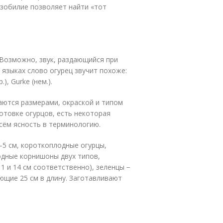
изобилие позволяет найти «тот
 Возможно, звук, раздающийся при
 языках слово огурец звучит похоже:
.), Gurke (нем.).
аются размерами, окраской и типом
отовке огурцов, есть некоторая
есём ясность в терминологию.
–5 см, короткоплодные огурцы,
одные корнишоны двух типов,
1 и 14 см соответственно), зеленцы −
ющие 25 см в длину. Заготавливают