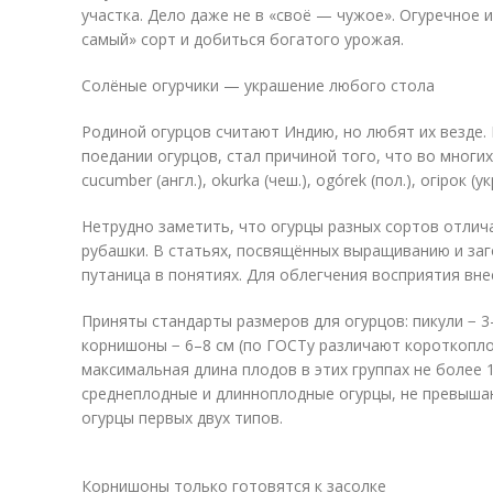
участка. Дело даже не в «своё — чужое». Огуречное 
самый» сорт и добиться богатого урожая.
Солёные огурчики — украшение любого стола
Родиной огурцов считают Индию, но любят их везде.
поедании огурцов, стал причиной того, что во многих
cucumber (англ.), okurka (чеш.), ogórek (пол.), огірок (укр
Нетрудно заметить, что огурцы разных сортов отлич
рубашки. В статьях, посвящённых выращиванию и заг
путаница в понятиях. Для облегчения восприятия вн
Приняты стандарты размеров для огурцов: пикули − 3
корнишоны − 6–8 см (по ГОСТу различают короткопл
максимальная длина плодов в этих группах не более 1
среднеплодные и длинноплодные огурцы, не превыша
огурцы первых двух типов.
Корнишоны только готовятся к засолке