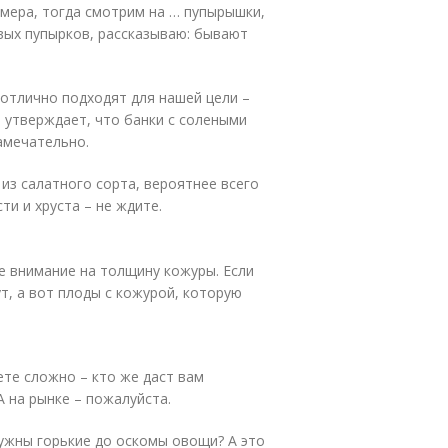
змера, тогда смотрим на … пупырышки,
овых пупырков, рассказываю: бывают
 отлично подходят для нашей цели –
я утверждает, что банки с солеными
амечательно.
из салатного сорта, вероятнее всего
ти и хруста – не ждите.
е внимание на толщину кожуры. Если
ут, а вот плоды с кожурой, которую
ете сложно – кто же даст вам
А на рынке – пожалуйста.
ужны горькие до оскомы овощи? А это