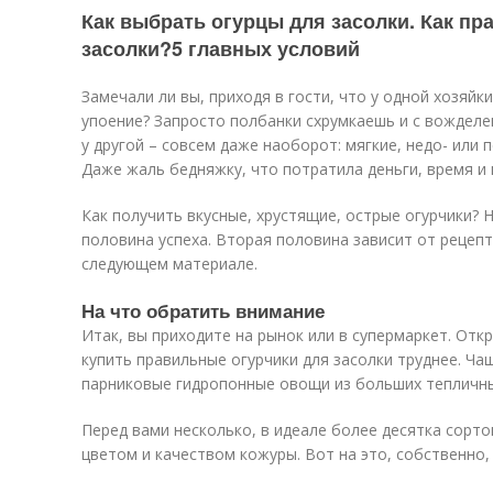
Как выбрать огурцы для засолки. Как п
засолки?5 главных условий
Замечали ли вы, приходя в гости, что у одной хозяйк
упоение? Запросто полбанки схрумкаешь и с вождел
у другой – совсем даже наоборот: мягкие, недо- или 
Даже жаль бедняжку, что потратила деньги, время и 
Как получить вкусные, хрустящие, острые огурчики? 
половина успеха. Вторая половина зависит от рецепт
следующем материале.
На что обратить внимание
Итак, вы приходите на рынок или в супермаркет. Отк
купить правильные огурчики для засолки труднее. Ча
парниковые гидропонные овощи из больших тепличных
Перед вами несколько, в идеале более десятка сорт
цветом и качеством кожуры. Вот на это, собственно,