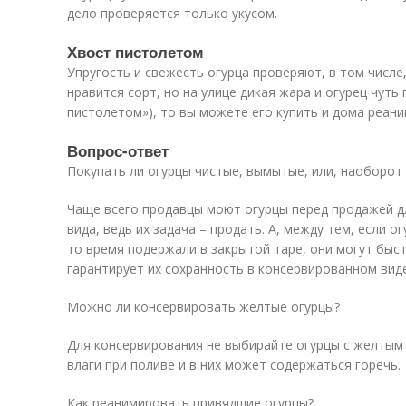
дело проверяется только укусом.
Хвост пистолетом
Упругость и свежесть огурца проверяют, в том числе,
нравится сорт, но на улице дикая жара и огурец чуть 
пистолетом»), то вы можете его купить и дома реан
Вопрос-ответ
Покупать ли огурцы чистые, вымытые, или, наоборот 
Чаще всего продавцы моют огурцы перед продажей д
вида, ведь их задача – продать. А, между тем, если 
то время подержали в закрытой таре, они могут быст
гарантирует их сохранность в консервированном виде
Можно ли консервировать желтые огурцы?
Для консервирования не выбирайте огурцы с желтым 
влаги при поливе и в них может содержаться горечь.
Как реанимировать привядшие огурцы?