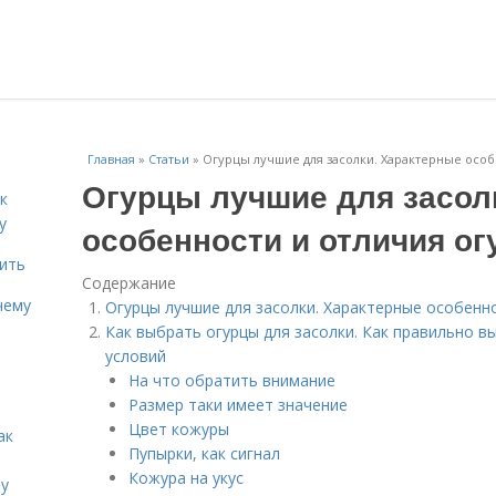
Главная
»
Статьи
»
Огурцы лучшие для засолки. Характерные особ
Огурцы лучшие для засол
к
у
особенности и отличия ог
дить
Содержание
чему
Огурцы лучшие для засолки. Характерные особенн
Как выбрать огурцы для засолки. Как правильно в
условий
На что обратить внимание
Размер таки имеет значение
Цвет кожуры
ак
Пупырки, как сигнал
Кожура на укус
ту