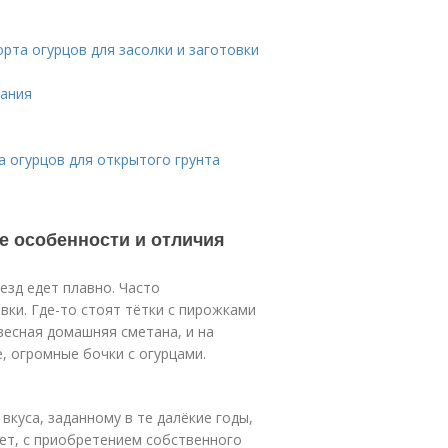
рта огурцов для засолки и заготовки
вания
а огурцов для открытого грунта
е особенности и отличия
езд едет плавно. Часто
вки. Где-то стоят тётки с пирожками
весная домашняя сметана, и на
, огромные бочки с огурцами.
вкуса, заданному в те далёкие годы,
лет, с приобретением собственного