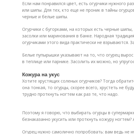
Если нам понравился цвет, есть огурчики нужного ра
или шипы. Для тех, кто еще не проник в тайны огурц
черные и белые шипы.
Огурчики с бугорками, на которых есть черные шипы,
засолки или маринования в банке. Народная традици
огурчиками этого вида практически не взрываются. З
Белые пупырышки указывают на то, что огурец вырос 
в теплице или парнике. Засолить их можно, но упругос
Кожура на укус
Хотите хрустящих соленых огурчиков? Тогда обратит
она тонкая, то огурцы, скорее всего, хрустеть не буд
трудно проткнуть ногтем как раз те, что надо.
Поэтому я говорю, что выбирать огурцы в супермарк
безнаказанно укусить или проткнуть кожуру ногтем? 
Огурец нужно самолично попробовать: вам ведь не н