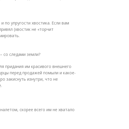
 и по упругости хвостика. Если вам
привял (хвостик не «торчит
имировать.
– со следами земли?
ля придания им красивого внешнего
огурцы перед продажей помыли и какое-
ро закиснуть изнутри, что не
.
налетом, скорее всего им не хватало