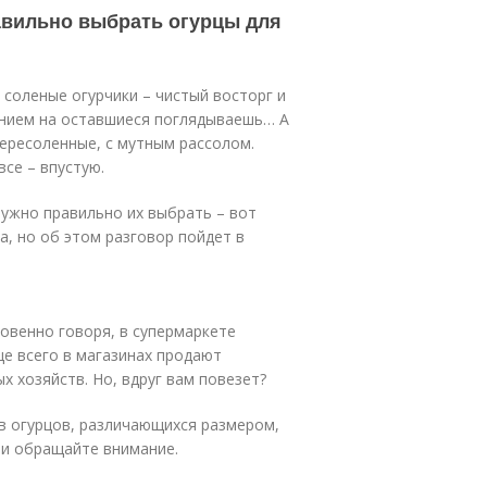
равильно выбрать огурцы для
и соленые огурчики – чистый восторг и
ением на оставшиеся поглядываешь… А
пересоленные, с мутным рассолом.
все – впустую.
Нужно правильно их выбрать – вот
а, но об этом разговор пойдет в
ровенно говоря, в супермаркете
ще всего в магазинах продают
 хозяйств. Но, вдруг вам повезет?
ов огурцов, различающихся размером,
 и обращайте внимание.