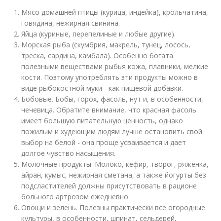
Мясо домашней птицы (курица, индейка), крольчатина,
говядина, нежирная свинина.
Яйца (куриные, перепелиные и любые другие).
Морская рыба (скумбрия, макрель, тунец, лосось,
треска, сардина, камбала). Особенно богата
полезными веществами рыбья кожа, плавники, мелкие
кости. Поэтому употреблять эти продукты можно в
виде рыбокостной муки - как пищевой добавки.
Бобовые. Бобы, горох, фасоль, нут и, в особенности,
чечевица. Обратите внимание, что красная фасоль
имеет большую питательную ценность, однако
пожилым и худеющим людям лучше остановить свой
выбор на белой - она проще усваивается и дает
долгое чувство насыщения.
Молочные продукты. Молоко, кефир, творог, ряженка,
айран, кумыс, нежирная сметана, а также йогурты без
подсластителей должны присутствовать в рационе
больного артрозом ежедневно.
Овощи и зелень. Полезны практически все огородные
культуры, в особенности, шпинат, сельдерей,