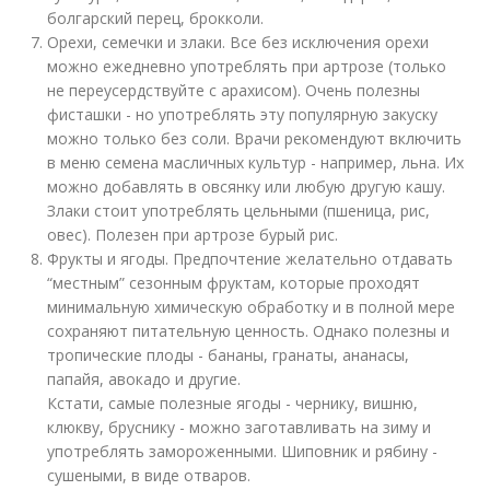
болгарский перец, брокколи.
Орехи, семечки и злаки. Все без исключения орехи
можно ежедневно употреблять при артрозе (только
не переусердствуйте с арахисом). Очень полезны
фисташки - но употреблять эту популярную закуску
можно только без соли. Врачи рекомендуют включить
в меню семена масличных культур - например, льна. Их
можно добавлять в овсянку или любую другую кашу.
Злаки стоит употреблять цельными (пшеница, рис,
овес). Полезен при артрозе бурый рис.
Фрукты и ягоды. Предпочтение желательно отдавать
“местным” сезонным фруктам, которые проходят
минимальную химическую обработку и в полной мере
сохраняют питательную ценность. Однако полезны и
тропические плоды - бананы, гранаты, ананасы,
папайя, авокадо и другие.
Кстати, самые полезные ягоды - чернику, вишню,
клюкву, бруснику - можно заготавливать на зиму и
употреблять замороженными. Шиповник и рябину -
сушеными, в виде отваров.