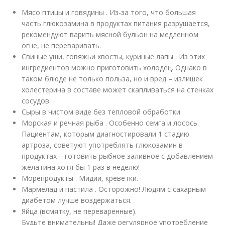
Мясо птицы и говядины . Из-за того, что большая
часть глюкозамина в продуктах питания разрушается,
рекомендуют варить мясной бульон на медленном
огне, не переваривать.
Свиные уши, говяжьи хвосты, куриные лапы . Из этих
ингредиентов можно приготовить холодец. Однако в
таком блюде не только польза, но и вред – излишек
холестерина в составе может скапливаться на стенках
сосудов.
Сыры в чистом виде без тепловой обработки.
Морская и речная рыба . Особенно семга и лосось.
Пациентам, которым диагностировали 1 стадию
артроза, советуют употреблять глюкозамин в
продуктах – готовить рыбное заливное с добавлением
желатина хотя бы 1 раз в неделю!
Морепродукты . Мидии, креветки.
Мармелад и пастила . Осторожно! Людям с сахарным
диабетом лучше воздержаться.
Яйца (всмятку, не переваренные).
Будьте внимательны! Даже регулярное употребление