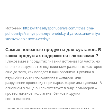
Источник:
https://fitnesdlyapohudeniya.com/fitnes-dlya-
pohudeniya/samye-poleznye-produkty-dlya-vosstanovleniya-
sustavov-poleznye-i-vrednye
Самые полезные продукты для суставов. В
каких продуктах содержится глюкозамин?
Глюкозамин в продуктах питания встречается часто, но
он легко разрушается под влиянием различных факторов
еще до того, как попадет в наш организм. Причина в
неустойчивости глюкозамина и хондроитина –
разрушение происходит при варке, жарке или тушении . В
основном в пище он присутствует в виде полимеров –
протеогликанов, коллагена, белков и других
составляющих.
Узнав, в каких продуктах содержится глюкозамин, не