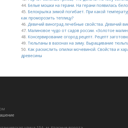
44.
Белые мошки на герани. На герани появилась бело
45.
Белокрылка зимой погибает. При какой температу
как проморозить теплицу?
46.
Девичий виноград лечебные свойства. Девичий вин
47.
Малиновое чудо от садов россии. «Золотое малинов
48.
Консервирование огород рецепт. Рецепт заготовк
49.
Тюльпаны в вазонах на зиму. Выращивание тюльп
50.
Как раскислить опилки мочевиной. Свойства и ха
древесины
дом
лашение
аланчевская улица 15А, м. Красные ворота