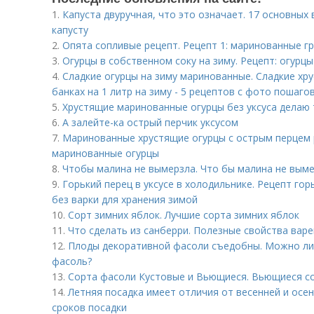
1.
Капуста двуручная, что это означает. 17 основных 
капусту
2.
Опята сопливые рецепт. Рецепт 1: маринованные г
3.
Огурцы в собственном соку на зиму. Рецепт: огурцы
4.
Сладкие огурцы на зиму маринованные. Сладкие хр
банках на 1 литр на зиму - 5 рецептов с фото пошаго
5.
Хрустящие маринованные огурцы без уксуса делаю т
6.
А залейте-ка острый перчик уксусом
7.
Маринованные хрустящие огурцы с острым перцем 
маринованные огурцы
8.
Чтобы малина не вымерзла. Что бы малина не вым
9.
Горький перец в уксусе в холодильнике. Рецепт гор
без варки для хранения зимой
10.
Сорт зимних яблок. Лучшие сорта зимних яблок
11.
Что сделать из санберри. Полезные свойства вар
12.
Плоды декоративной фасоли съедобны. Можно ли
фасоль?
13.
Сорта фасоли Кустовые и Вьющиеся. Вьющиеся с
14.
Летняя посадка имеет отличия от весенней и осен
сроков посадки