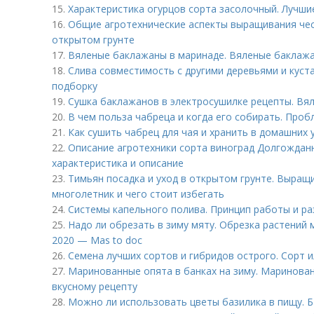
15.
Характеристика огурцов сорта засолочный. Лучши
16.
Общие агротехнические аспекты выращивания чес
открытом грунте
17.
Вяленые баклажаны в маринаде. Вяленые баклажан
18.
Слива совместимость с другими деревьями и куст
подборку
19.
Сушка баклажанов в электросушилке рецепты. Вя
20.
В чем польза чабреца и когда его собирать. Проб
21.
Как сушить чабрец для чая и хранить в домашних 
22.
Описание агротехники сорта виноград Долгождан
характеристика и описание
23.
Тимьян посадка и уход в открытом грунте. Выращи
многолетник и чего стоит избегать
24.
Системы капельного полива. Принцип работы и р
25.
Надо ли обрезать в зиму мяту. Обрезка растений 
2020 — Mas to doc
26.
Семена лучших сортов и гибридов острого. Сорт 
27.
Маринованные опята в банках на зиму. Маринован
вкусному рецепту
28.
Можно ли использовать цветы базилика в пищу. Б