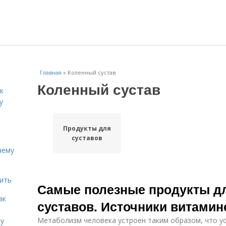
Главная
»
Коленный сустав
Коленный сустав
к
у
Продукты для
суставов
чему
дить
Самые полезные продукты д
ак
суставов. Источники витамин
Метаболизм человека устроен таким образом, что ус
ту