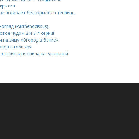
крылка.
ре погибает белокрылка в теплице,
оград (Parthenocissus)
ое чудо»: 2 и 3-я серии!
и на зиму «Огород в банке»
анов в горшках
рактеристики опила натуральной