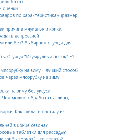
фель батат
и оценки
товаров по характеристикам (размер,
ак причина мяуканья и крика.
радать депрессией
ми или без? Выбираем огурцы для
ь. Огурцы "Изумрудный поток" F1.
мясорубку на зиму – лучший способ
в через мясорубку на зиму
вка на зиму без уксуса
я. Чем можно обработать сливы,
арки. Как сделать пастилу из
льчей в конце сезона?
осовые таблетки для рассады?
е грибы горчат? Что делать?