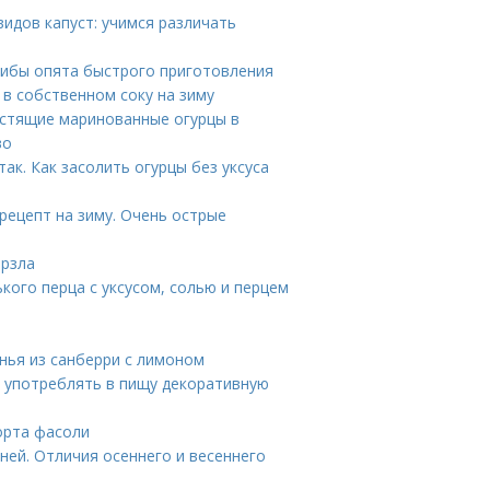
видов капуст: учимся различать
рибы опята быстрого приготовления
 в собственном соку на зиму
устящие маринованные огурцы в
во
ак. Как засолить огурцы без уксуса
рецепт на зиму. Очень острые
ерзла
ького перца с уксусом, солью и перцем
енья из санберри с лимоном
 употреблять в пищу декоративную
орта фасоли
ней. Отличия осеннего и весеннего