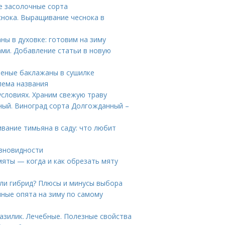
е засолочные сорта
нока. Выращивание чеснока в
ы в духовке: готовим на зиму
ами. Добавление статьи в новую
леные баклажаны в сушилке
лема названия
условиях. Храним свежую траву
ный. Виноград сорта Долгожданный –
вание тимьяна в саду: что любит
азновидности
мяты — когда и как обрезать мяту
или гибрид? Плюсы и минусы выбора
ные опята на зиму по самому
азилик. Лечебные. Полезные свойства