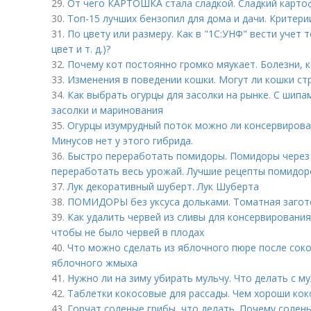
29.
От чего КАРТОШКА стала сладкой. Сладкий карто
30.
Топ-15 лучших бензопил для дома и дачи. Критери
31.
По цвету или размеру. Как в "1С:УНФ" вести учет 
цвет и т. д.)?
32.
Почему кот постоянно громко мяукает. Болезни, к
33.
Изменения в поведении кошки. Могут ли кошки ст
34.
Как выбрать огурцы для засолки на рынке. С шипа
засолки и маринования
35.
Огурцы изумрудный поток можно ли консервироват
Минусов нет у этого гибрида.
36.
Быстро переработать помидоры. Помидоры через 
переработать весь урожай. Лучшие рецепты помидоро
37.
Лук декоративный шуберт. Лук Шуберта
38.
ПОМИДОРЫ без уксуса дольками. Томатная загото
39.
Как удалить червей из сливы для консервировани
чтобы не было червей в плодах
40.
Что можно сделать из яблочного пюре после соков
яблочного жмыха
41.
Нужно ли на зиму убирать мульчу. Что делать с му
42.
Таблетки кокосовые для рассады. Чем хороши кок
43.
Горчат соленые грибы, что делать. Почему солены