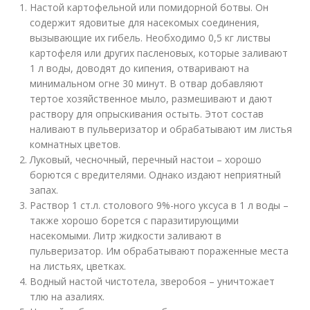
Настой картофельной или помидорной ботвы. Он
содержит ядовитые для насекомых соединения,
вызывающие их гибель. Необходимо 0,5 кг листвы
картофеля или других пасленовых, которые заливают
1 л воды, доводят до кипения, отваривают на
минимальном огне 30 минут. В отвар добавляют
тертое хозяйственное мыло, размешивают и дают
раствору для опрыскивания остыть. Этот состав
наливают в пульверизатор и обрабатывают им листья
комнатных цветов.
Луковый, чесночный, перечный настои – хорошо
борются с вредителями. Однако издают неприятный
запах.
Раствор 1 ст.л. столового 9%-ного уксуса в 1 л воды –
также хорошо борется с паразитирующими
насекомыми. Литр жидкости заливают в
пульверизатор. Им обрабатывают пораженные места
на листьях, цветках.
Водный настой чистотела, зверобоя – уничтожает
тлю на азалиях.