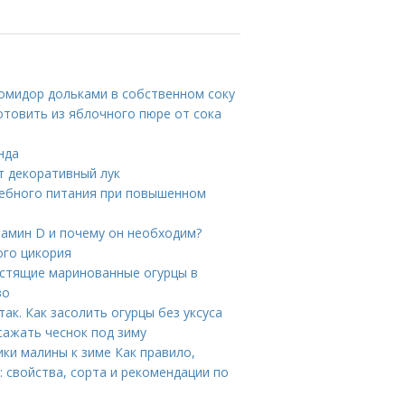
помидор дольками в собственном соку
отовить из яблочного пюре от сока
нда
т декоративный лук
чебного питания при повышенном
тамин D и почему он необходим?
ого цикория
устящие маринованные огурцы в
во
ак. Как засолить огурцы без уксуса
 сажать чеснок под зиму
ики малины к зиме Как правило,
 свойства, сорта и рекомендации по