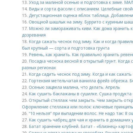
13.
Уход за малиной осенью и подготовка к зиме. 
14.
Виды и сорта фасоли с описанием. Целебные сво
15.
Дегустационная оценка яблок таблица. Добавлени
16.
Овощной шашлык на зиму. Буррито с куриным ша
17.
Можно ли замораживать киви. Как дома хранить к
дозревания
18.
Когда сажать чеснок под зиму. Как и когда прави
был крупный — сорта и подготовка грунта
19.
Ревень, как хранить. Как правильно хранить ревен
20.
Посадка чеснока весной в открытый грунт. Когда с
разных регионах
21.
Когда садить чеснок под зиму. Когда и как сажать
22.
Гортензия метельчатая ванилла фрейз обрезка. 
23.
Осенью зацвела малина, что делать. Апрель
24.
Как сушить баклажаны в сушилке. Сушка продукта
25.
Открытый стеллаж чем закрыть. Чем закрыть отк
Оформление стеллажа или полок: ключевые принципы
26.
“10 нельзя” при выпадении волос. Не надо так: 8 
27.
Как сушить чабрец для чая и хранить в домашних 
28.
Батат хранение клубней. Батат - «близнец» карто
29.
Соленые опята холодным способом. Рецепт засол