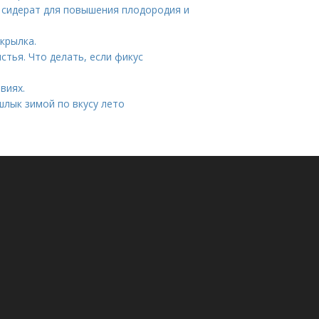
– сидерат для повышения плодородия и
крылка.
тья. Что делать, если фикус
виях.
лык зимой по вкусу лето