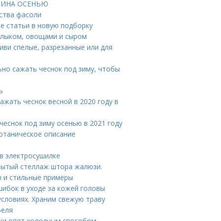
МАЛИНА ОСЕНЬЮ
йства фасоли
е статьи в новую подборку
шлыком, овощами и сыром
иви спелые, разрезанные или для
льно сажать чеснок под зиму, чтобы
ь
ажать чеснок весной в 2020 году в
 чеснок под зиму осенью в 2021 году
Ботаническое описание
 в электросушилке
рытый стеллаж штора жалюзи.
 и стильные примеры
ошибок в уходе за кожей головы
условиях. Храним свежую траву
феля
ки опят холодным способом