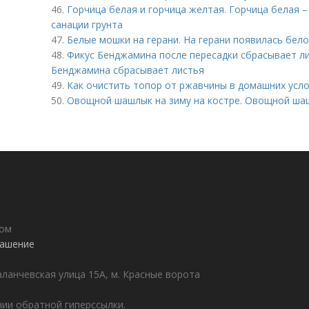
46.
Горчица белая и горчица желтая. Горчица белая 
санации грунта
47.
Белые мошки на герани. На герани появилась бело
48.
Фикус Бенджамина после пересадки сбрасывает лис
Бенджамина сбрасывает листья
49.
Как очистить топор от ржавчины в домашних усло
50.
Овощной шашлык на зиму на костре. Овощной шаш
дом
лашение
аланчевская улица 15А, м. Красные ворота
ии обратной гиперссылки.