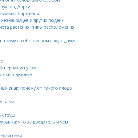
овую подборку
 Людмилы Паржиной.
 незнакомцев и других людей?
иста растения, типы расположения
на зиму в собственном соку с двумя
ле
ый перчик уксусом
ожки в духовке
ный знак: почему от такого плода
еменами
ых груш
крылка: что за вредитель и чем
пеларгонии