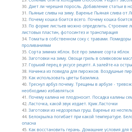
30.
Дает ли черешня поросль. Добавление статьи в н
31.
Пьяные сливы на зиму. Варенье Пьяная слива от
32.
Почему кошка боится всего. Почему кошка боится
33.
По форме листьев можно определить. Строение л
листовых пластин, фотосинтез и транспирация
34.
Томаты в собственном соку с травами. Помидоры 
проливаниями
35.
Сорта зимних яблок. Всё про зимние сорта яблок
36.
Заготовки на зиму. Овощи гриль в оливковом мас
37.
Горький перец в уксусе рецепт. А залейте-ка остр
38.
Начинка из повидла для пирожков. Воздушные пир
39.
Как использовать цветы базилика.
40.
Треснул арбуз почему. Трещины в арбузе - тревож
необходимо избавляться
41.
Почему калина не плодоносит. Посадка калины с
42.
Ласточка, какой звук издает. Крик Ласточки
43.
Заготовки из недозрелых груш. Варенье из неспел
44.
Белокрылка погибает при какой температуре. Бело
опасна
45.
Как восстановить герань. Домашние условия для 