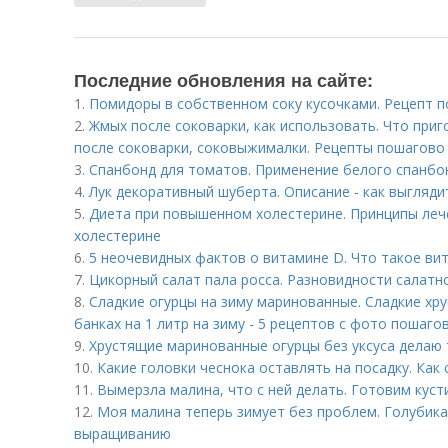
Последние обновления на сайте:
1.
Помидоры в собственном соку кусочками. Рецепт 
2.
Жмых после соковарки, как использовать. Что приг
после соковарки, соковыжималки. Рецепты пошагово
3.
Спанбонд для томатов. Применение белого спанбо
4.
Лук декоративный шуберта. Описание - как выгляди
5.
Диета при повышенном холестерине. Принципы ле
холестерине
6.
5 неочевидных фактов о витамине D. Что такое ви
7.
Цикорный салат пала росса. Разновидности салатн
8.
Сладкие огурцы на зиму маринованные. Сладкие хр
банках на 1 литр на зиму - 5 рецептов с фото пошаго
9.
Хрустящие маринованные огурцы без уксуса делаю т
10.
Какие головки чеснока оставлять на посадку. Как
11.
Вымерзла малина, что с ней делать. Готовим куст
12.
Моя малина теперь зимует без проблем. Голубика:
выращиванию